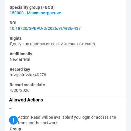
Speciality group (FGOS)
150000 - Машиностроение
DOI
10.18720/SPBPU/3/2026/vr/vr26-437
Rights
Доступ по паролю из сети Интернет (чтение)
Additionally
New arrival
Record key
ru\spstu\vkr\40278
Record create date
4/20/2026
Allowed Actions
–
Action 'Read' will be available if you login or access site
from another network
Group