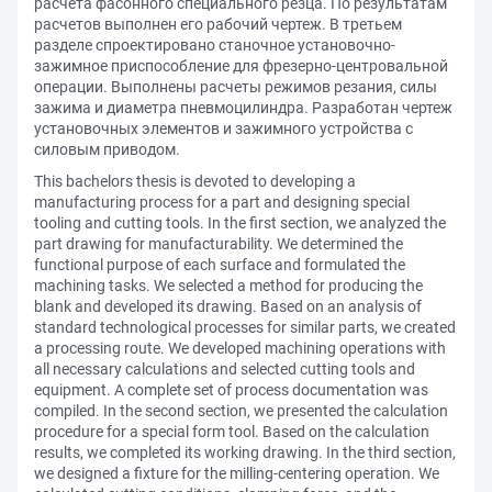
расчета фасонного специального резца. По результатам
расчетов выполнен его рабочий чертеж. В третьем
разделе спроектировано станочное установочно-
зажимное приспособление для фрезерно-центровальной
операции. Выполнены расчеты режимов резания, силы
зажима и диаметра пневмоцилиндра. Разработан чертеж
установочных элементов и зажимного устройства с
силовым приводом.
This bachelors thesis is devoted to developing a
manufacturing process for a part and designing special
tooling and cutting tools. In the first section, we analyzed the
part drawing for manufacturability. We determined the
functional purpose of each surface and formulated the
machining tasks. We selected a method for producing the
blank and developed its drawing. Based on an analysis of
standard technological processes for similar parts, we created
a processing route. We developed machining operations with
all necessary calculations and selected cutting tools and
equipment. A complete set of process documentation was
compiled. In the second section, we presented the calculation
procedure for a special form tool. Based on the calculation
results, we completed its working drawing. In the third section,
we designed a fixture for the milling-centering operation. We