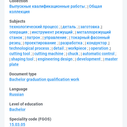
Collection
Выпускные квалификационные работы
;
Общая
коллекция
Subjects
технологический процесс
;
деталь
;
заготовка
;
операция
;
инструмент режущий
;
металлорежущий
станок
;
патрон
;
управление
;
токарный фасонный
резец
;
проектирование
;
разработка
;
кондуктор
;
technological process
;
detail
;
workpiece
;
operation
;
cutting tool
;
cutting machine
;
chuck
;
automatic control
;
shaping tool
;
engineering design
;
development
;
master
plate
Document type
Bachelor graduation qualification work
Language
Russian
Level of education
Bachelor
Speciality code (FGOS)
15.03.05