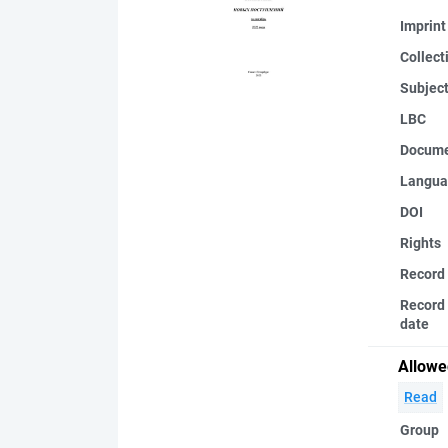
Imprint
Collect
Subjec
LBC
Docume
Langua
DOI
Rights
Record
Record 
date
Allowe
Read
Group