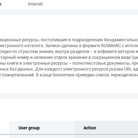
k
Internet
ционные ресурсы, поступившие в подразделения Фундаментальной
лектронного каталога. Записи сделаны в формате RUSMARC с испо
ядке по отраслям знания, внутри разделов – в алфавите авторов 
тарный номер и название отдела хранения в сокращенном виде (ш
ны книги и электронные ресурсы – полнотекстовые документы, пр
упных баз данных. Для каждого электронного ресурса указан URL а
е пожертвований. В конце бюллетеня приведен список периодическ
User group
Action