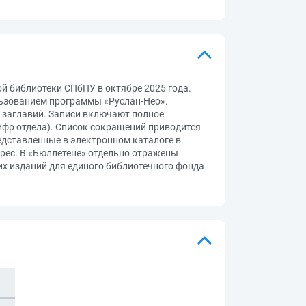
 библиотеки СПбПУ в октябре 2025 года.
льзованием программы «Руслан-Нео».
и заглавий. Записи включают полное
ифр отдела). Список сокращений приводится
едставленные в электронном каталоге в
дрес. В «Бюллетене» отдельно отражены
их изданий для единого библиотечного фонда