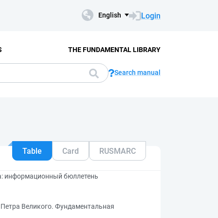
Login
English
S
THE FUNDAMENTAL LIBRARY
Search manual
Table
Card
RUSMARC
да: информационный бюллетень
т Петра Великого. Фундаментальная