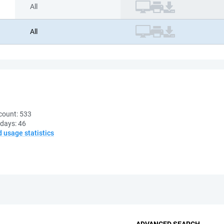
All
All
count:
533
 days:
46
d usage statistics