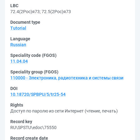
LBC
72.4(2Рос)я73
;
72.5(2Рос)я73
Document type
Tutorial
Language
Russian
Speciality code (FGOS)
11.04.04
Speciality group (FGOS)
110000 - Электроника, радиотехника и системы связи
DOI
10.18720/SPBPU/5/tr25-54
Rights
Доступ по паролю из сети Интернет (чтение, печать)
Record key
RU\SPSTU\edoc\75550
Record create date