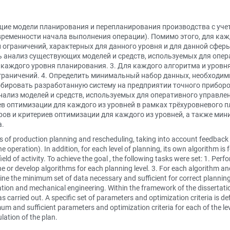
ие модели планирования и перепланирования производства с учет
оевременности начала выполнения операции). Помимо этого, для к
и ограничений, характерных для данного уровня и для данной сфер
 анализ существующих моделей и средств, используемых для опер
каждого уровня планирования. 3. Для каждого алгоритма и уровн
граничений. 4. Определить минимальный набор данных, необходим
обировать разработанную систему на предприятии точного приборо
ализ моделей и средств, используемых для оперативного управле
в оптимизации для каждого из уровней в рамках трёхуровневого 
ов и критериев оптимизации для каждого из уровней, а также ми
а.
ls of production planning and rescheduling, taking into account feedback
e operation). In addition, for each level of planning, its own algorithm i
s field of activity. To achieve the goal , the following tasks were set: 1. P
 or develop algorithms for each planning level. 3. For each algorithm and
ne the minimum set of data necessary and sufficient for correct planning 
ation and mechanical engineering. Within the framework of the dissertati
arried out. A specific set of parameters and optimization criteria is def
mum and sufficient parameters and optimization criteria for each of the le
lation of the plan.