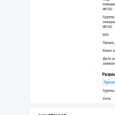
специа
ФГОС
Группа
специа
ФГОС
DOI
Права 
Ключ з
Дата с
записи
Разре
Прочи
Группа
Сеть