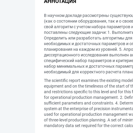
АННОТАЦИЯ
В научном докладе рассмотрены существующ
(как о состоянии оборудования, так и о св
свой алгоритм с учетом набора параметров 
поставлены следующие задачи: 1. Выполнить
Определить или разработать алгоритмы для 
необходимых и достаточных параметров и о
планирования на каждом из уровней. 5. Апр
диссертационного исследования выполнен ан
специфический набор параметров и критерие
набор минимальных и достаточных параметр
необходимый для корректного расчета план
The scientific report examines the existing mode
equipment and on the timeliness of the start of th
and restrictions specific to this level and for thi
for operational production management. 2. Define
sufficient parameters and constraints. 4. Determi
system at the enterprise of precision instrument
used for operational production management was c
of three-level production planning. A set of mini
mandatory data set required for the correct calcu