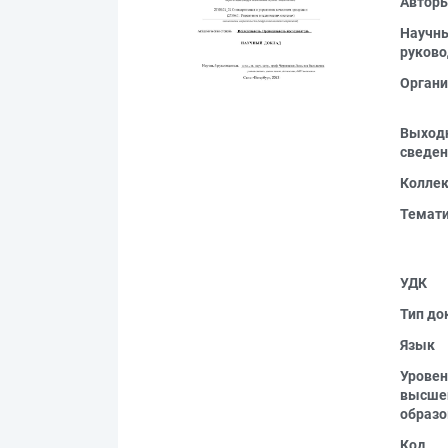
Автор
Научн
руково
Органи
Выход
сведен
Колле
Темат
УДК
Тип до
Язык
Уровен
высше
образо
Код