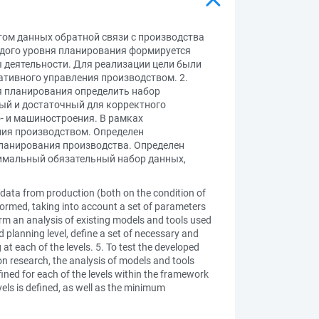
ом данных обратной связи с производства
аждого уровня планирования формируется
ы деятельности. Для реализации цели были
ативного управления производством. 2.
я планирования определить набор
ый и достаточный для корректного
- и машиностроения. В рамках
ния производством. Определен
планирования производства. Определен
нимальный обязательный набор данных,
 data from production (both on the condition of
s formed, taking into account a set of parameters
erform an analysis of existing models and tools used
 planning level, define a set of necessary and
at each of the levels. 5. To test the developed
on research, the analysis of models and tools
ined for each of the levels within the framework
vels is defined, as well as the minimum