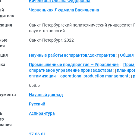
ы
Биченкова Оксана Федоровна
ый
Черненькая Людмила Васильевна
дитель
зация
Санкт-Петербургский политехнический университет 
наук и технологий
ные
Санкт-Петербург, 2022
ия
кция
Научные работы аспирантов/докторантов
;
Общая 
ика
Промышленные предприятия — Управление
;
Пром
оперативное управление производством
;
планиро
оптимизации
;
operational production managment
;
p
658.5
кумента
Научный доклад
Русский
ь
Аспирантура
го
вания
27.06.01