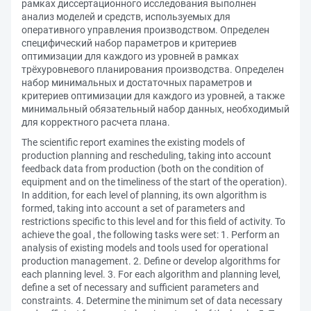
рамках диссертационного исследования выполнен
анализ моделей и средств, используемых для
оперативного управления производством. Определен
специфический набор параметров и критериев
оптимизации для каждого из уровней в рамках
трёхуровневого планирования производства. Определен
набор минимальных и достаточных параметров и
критериев оптимизации для каждого из уровней, а также
минимальный обязательный набор данных, необходимый
для корректного расчета плана.
The scientific report examines the existing models of
production planning and rescheduling, taking into account
feedback data from production (both on the condition of
equipment and on the timeliness of the start of the operation).
In addition, for each level of planning, its own algorithm is
formed, taking into account a set of parameters and
restrictions specific to this level and for this field of activity. To
achieve the goal , the following tasks were set: 1. Perform an
analysis of existing models and tools used for operational
production management. 2. Define or develop algorithms for
each planning level. 3. For each algorithm and planning level,
define a set of necessary and sufficient parameters and
constraints. 4. Determine the minimum set of data necessary