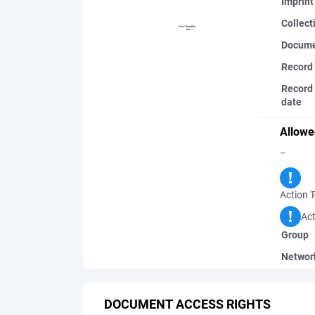
Imprint
Collect
Docume
Record
Record 
date
Allowe
–
Action '
Act
Group
Networ
DOCUMENT ACCESS RIGHTS