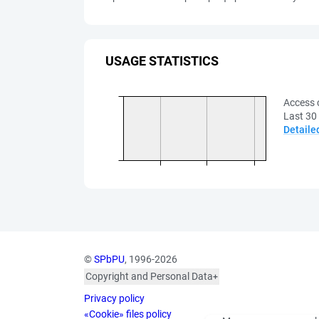
USAGE STATISTICS
Access 
Last 30
Detaile
©
SPbPU
, 1996-2026
Copyright and Personal Data
The photographs are
Privacy policy
published with the
consent of the individuals
«Cookie» files policy