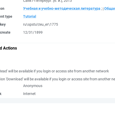
Санкт-Петербург: [б. и.], 2013
ion
Учебная и учебно-методическая литература
;
Общая
nt type
Tutorial
 key
ru\spstu\teu_er\1775
create
12/31/1899
d Actions
Read' will be available if you login or access site from another network
ion 'Download' will be available if you login or access site from another 
Anonymous
k
Internet