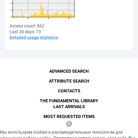
Access count:
862
Last 30 days:
73
Detailed usage statistics
ADVANCED SEARCH
ATTRIBUTE SEARCH
CONTACTS
THE FUNDAMENTAL LIBRARY
LAST ARRIVALS
MOST REQUESTED ITEMS
©
SPbPU
🍪
, 1996-2026
Copyright and Personal Data
Мы используем cookies и рекомендательные технологии для
The photographs are