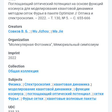
Поглощающий оптический потенциал на основе функций
косинуса для моделирования квантовой динамики
методом сеток Фурье в пакете Optimizer // Оптика и
спектроскопия. – 2022. – Т. 130, № 5. — С. 655-666
Creators
Совков В. Б.
;
Wu Jizhou
;
Ma Jie
Organization
"Молекулярная Фотоника", Мемориальный симпозиум
Imprint
2022
Collection
Общая коллекция
Subjects
Физика
;
Спектроскопия
;
квантовая динамика
;
моделирование квантовой динамики
;
функции
косинуса
;
поглощающий оптический потенциал
;
сетки
Фурье
;
Фурье сетки
;
квантовые волновые пакеты
UDC
535.33