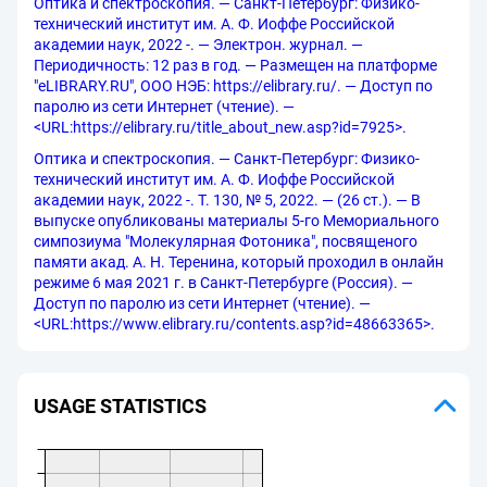
Оптика и спектроскопия. — Санкт-Петербург: Физико-
технический институт им. А. Ф. Иоффе Российской
академии наук, 2022 -. — Электрон. журнал. —
Периодичность: 12 раз в год. — Размещен на платформе
"eLIBRARY.RU", ООО НЭБ: https://elibrary.ru/. — Доступ по
паролю из сети Интернет (чтение). —
<URL:https://elibrary.ru/title_about_new.asp?id=7925>.
Оптика и спектроскопия. — Санкт-Петербург: Физико-
технический институт им. А. Ф. Иоффе Российской
академии наук, 2022 -. Т. 130, № 5, 2022. — (26 ст.). — В
выпуске опубликованы материалы 5-го Мемориального
симпозиума "Молекулярная Фотоника", посвященого
памяти акад. А. Н. Теренина, который проходил в онлайн
режиме 6 мая 2021 г. в Санкт-Петербурге (Россия). —
Доступ по паролю из сети Интернет (чтение). —
<URL:https://www.elibrary.ru/contents.asp?id=48663365>.
USAGE STATISTICS