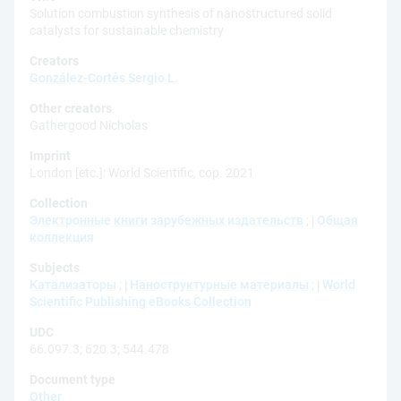
Solution combustion synthesis of nanostructured solid
catalysts for sustainable chemistry
Creators
González-Cortés Sergio L.
Other creators
Gathergood Nicholas
Imprint
London [etc.]: World Scientific, cop. 2021
Collection
Электронные книги зарубежных издательств
;
Общая
коллекция
Subjects
Катализаторы
;
Наноструктурные материалы
;
World
Scientific Publishing eBooks Collection
UDC
66.097.3
;
620.3
;
544.478
Document type
Other