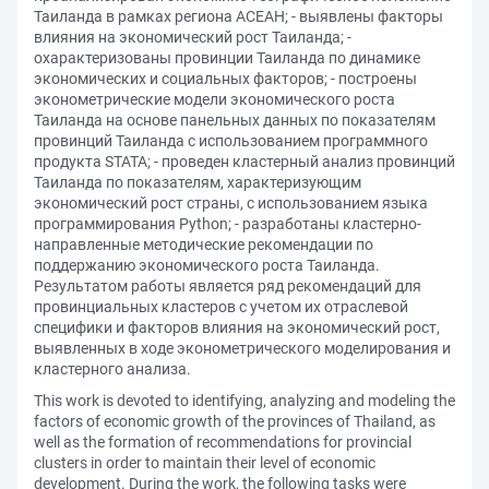
Таиланда в рамках региона АСЕАН; - выявлены факторы
влияния на экономический рост Таиланда; -
охарактеризованы провинции Таиланда по динамике
экономических и социальных факторов; - построены
эконометрические модели экономического роста
Таиланда на основе панельных данных по показателям
провинций Таиланда с использованием программного
продукта STATA; - проведен кластерный анализ провинций
Таиланда по показателям, характеризующим
экономический рост страны, с использованием языка
программирования Python; - разработаны кластерно-
направленные методические рекомендации по
поддержанию экономического роста Таиланда.
Результатом работы является ряд рекомендаций для
провинциальных кластеров с учетом их отраслевой
специфики и факторов влияния на экономический рост,
выявленных в ходе эконометрического моделирования и
кластерного анализа.
This work is devoted to identifying, analyzing and modeling the
factors of economic growth of the provinces of Thailand, as
well as the formation of recommendations for provincial
clusters in order to maintain their level of economic
development. During the work, the following tasks were