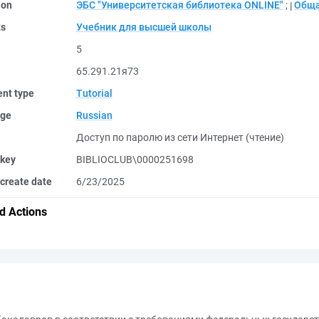
ion
ЭБС "Университетская библиотека ONLINE"
;
Обща
ts
Учебник для высшей школы
5
65.291.21я73
nt type
Tutorial
ge
Russian
Доступ по паролю из сети Интернет (чтение)
 key
BIBLIOCLUB\0000251698
create date
6/23/2025
d Actions