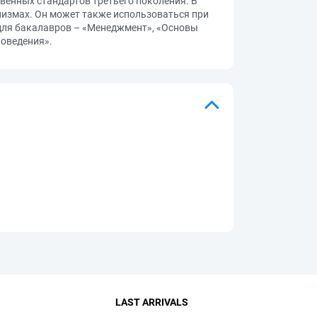
венных стандартов третьего поколения. В
анизмах. Он может также использоваться при
для бакалавров – «Менеджмент», «Основы
поведения».
LAST ARRIVALS