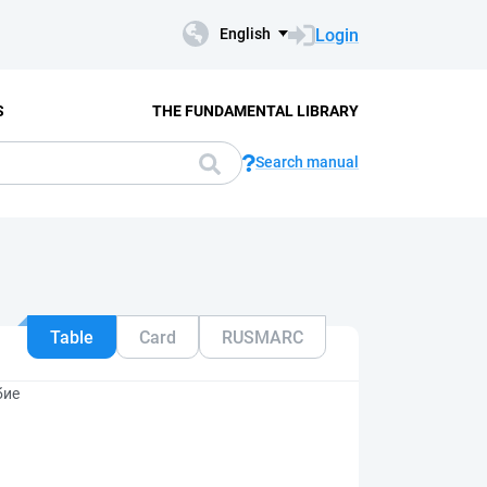
Login
English
S
THE FUNDAMENTAL LIBRARY
Search manual
Table
Card
RUSMARC
бие