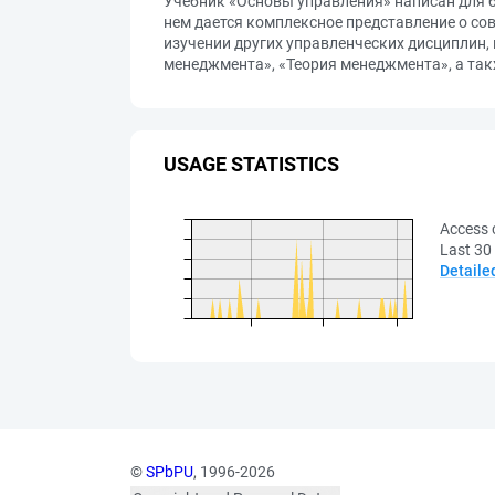
Учебник «Основы управления» написан для б
нем дается комплексное представление о со
изучении других управленческих дисциплин
менеджмента», «Теория менеджмента», а так
USAGE STATISTICS
Access 
Last 30
Detaile
©
SPbPU
, 1996-2026