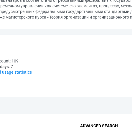
акалавров в соответствии с требованиями федеральных государст
временном управлении как системе, его элементах, процессах, мех
, предусмотренных федеральными государственными стандартами 
же магистерского курса «Теория организации и организационного 
count:
109
 days:
7
d usage statistics
ADVANCED SEARCH