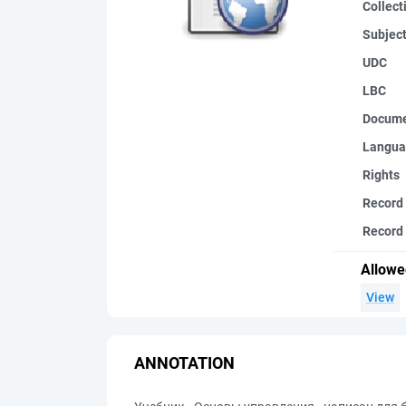
Collect
Subjec
UDC
LBC
Docume
Langua
Rights
Record
Record 
Allowe
View
ANNOTATION