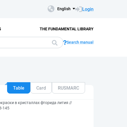
Login
English
S
THE FUNDAMENTAL LIBRARY
Search manual
Table
Card
RUSMARC
раски в кристаллах фторида лития //
8-145