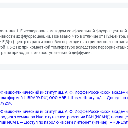
в кристалле LiF исследованы методом конфокальной флуоресцентной
ности их флуоресценции. Показано, что в отличие от F[2]-центра,
F[3]{+}-центр окраски способен переходить в триплетное состояни
той 1.5-2 Hz при комнатной температуре вследствие переориентаци
а не приводит к его поступательной диффузии.
 Физико-технический институт им. А. Ф. Иоффе Российской академии
латформе "eLIBRARY.RU", ООО НЭБ: https://elibrary.ru/. — Доступ по
=7925>.
изико-технический институт им. А. Ф. Иоффе Российской академии нау
одного семинара Института спектроскопии РАН (ИСАН)", посвяще
ИСАН. — Доступ по паролю из сети Интернет (чтение). — <URL:https