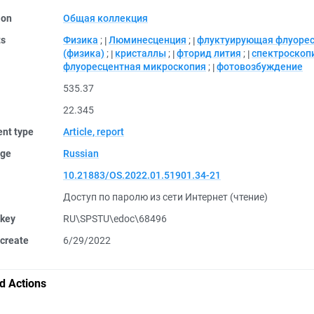
ion
Общая коллекция
ts
Физика
;
Люминесценция
;
флуктуирующая флуоре
(физика)
;
кристаллы
;
фторид лития
;
спектроскоп
флуоресцентная микроскопия
;
фотовозбуждение
535.37
22.345
nt type
Article, report
ge
Russian
10.21883/OS.2022.01.51901.34-21
Доступ по паролю из сети Интернет (чтение)
 key
RU\SPSTU\edoc\68496
create
6/29/2022
d Actions