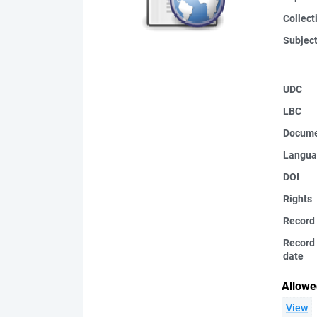
Collect
Subjec
UDC
LBC
Docume
Langua
DOI
Rights
Record
Record 
date
Allowe
View