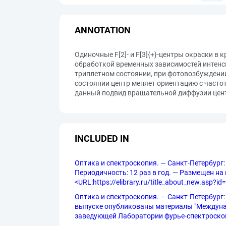
ANNOTATION
Одиночные F[2]- и F[3]{+}-центры окраски 
обработкой временных зависимостей интенсив
триплетном состоянии, при фотовозбуждении 
состоянии центр меняет ориентацию с часто
данный подвид вращательной диффузии центр
INCLUDED IN
Оптика и спектроскопия. — Санкт-Петербург:
Периодичность: 12 раз в год. — Размещен на п
<URL:https://elibrary.ru/title_about_new.asp?id
Оптика и спектроскопия. — Санкт-Петербург: Ф
выпуске опубликованы материалы "Междунар
заведующей Лаборатории фурье-спектроскопии 