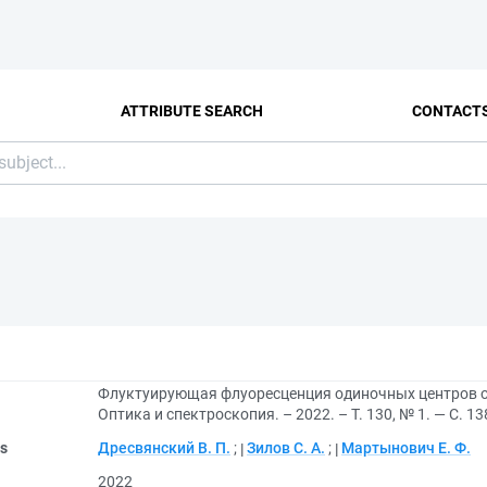
ATTRIBUTE SEARCH
CONTACT
Флуктуирующая флуоресценция одиночных центров ок
Оптика и спектроскопия. – 2022. – Т. 130, № 1. — С. 13
rs
Дресвянский В. П.
;
Зилов С. А.
;
Мартынович Е. Ф.
2022