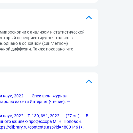
 микроскопии с анализом и статистической
 который переориентируется только в
е, однако в основном (синглетном)
онной диффузии. Также показано, что
 наук, 2022 -. — Электрон. журнал. —
 паролю из сети Интернет (чтение). —
к, 2022 -. Т. 130, № 1, 2022. — (27 ст.). — В
нного юбилею профессора М. Н. Поповой,
://elibrary.ru/contents.asp?id=48001461>.