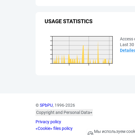
USAGE STATISTICS
Access 
Last 30
Detaile
©
SPbPU
, 1996-2026
Copyright and Personal Data
The photographs are
Privacy policy
published with the
consent of the individuals
«Cookie» files policy
Мы используем cook
🍪
depicted, in accordance