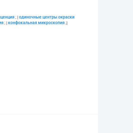
сценция
;
одиночные центры окраски
ия
;
конфокальная микроскопия
;