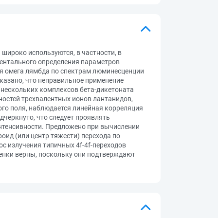
широко используются, в частности, в
ментального определения параметров
ния омега лямбда по спектрам люминесценции
казано, что неправильное применение
 нескольких комплексов бета-дикетоната
ностей трехвалентных ионов лантанидов,
ого поля, наблюдается линейная корреляция
дчеркнуто, что следует проявлять
нтенсивности. Предложено при вычислении
оид (или центр тяжести) перехода по
ос излучения типичных 4f-4f-переходов
ценки верны, поскольку они подтверждают