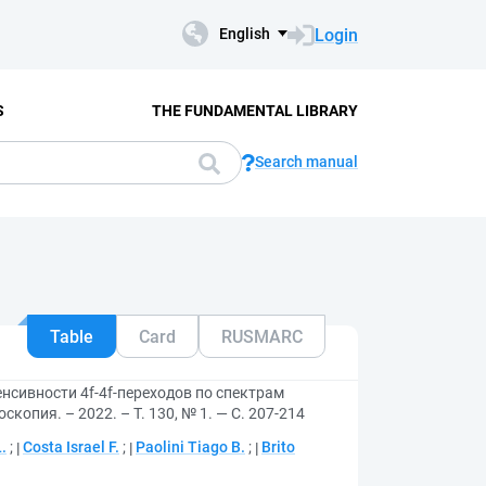
Login
English
S
THE FUNDAMENTAL LIBRARY
Search manual
Table
Card
RUSMARC
сивности 4f-4f-переходов по спектрам
скопия. – 2022. – Т. 130, № 1. — С. 207-214
.
;
Costa Israel F.
;
Paolini Tiago B.
;
Brito