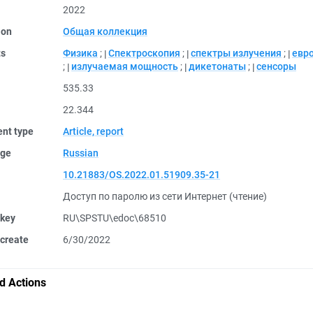
2022
ion
Общая коллекция
ts
Физика
;
Спектроскопия
;
спектры излучения
;
евр
;
излучаемая мощность
;
дикетонаты
;
сенсоры
535.33
22.344
nt type
Article, report
ge
Russian
10.21883/OS.2022.01.51909.35-21
Доступ по паролю из сети Интернет (чтение)
 key
RU\SPSTU\edoc\68510
create
6/30/2022
d Actions