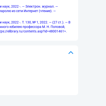
 наук, 2022 -. — Электрон. журнал. —
 паролю из сети Интернет (чтение). —
к, 2022 -. Т. 130, № 1, 2022. — (27 ст.). — В
нного юбилею профессора М. Н. Поповой,
://elibrary.ru/contents.asp?id=48001461>.