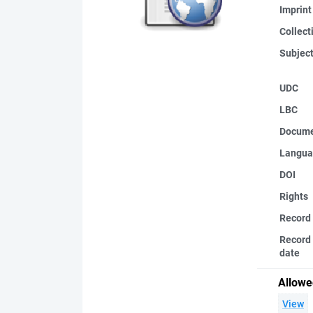
Imprint
Collect
Subjec
UDC
LBC
Docume
Langua
DOI
Rights
Record
Record 
date
Allowe
View