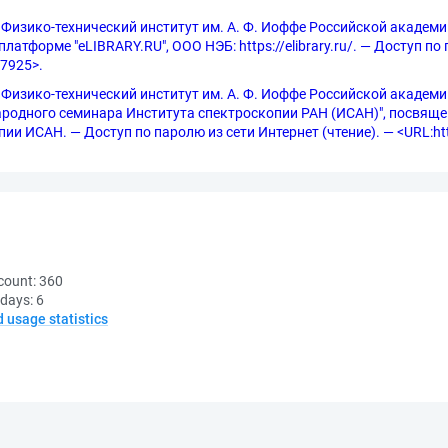
 Физико-технический институт им. А. Ф. Иоффе Российской академии
латформе "eLIBRARY.RU", ООО НЭБ: https://elibrary.ru/. — Доступ по
=7925>.
изико-технический институт им. А. Ф. Иоффе Российской академии нау
одного семинара Института спектроскопии РАН (ИСАН)", посвяще
ИСАН. — Доступ по паролю из сети Интернет (чтение). — <URL:https
count:
360
 days:
6
d usage statistics