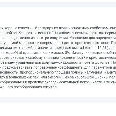
ты хорошо известны благодаря их люминесцентным свойствам; они 
кальной особенностью иона Eu{3+} является возможность экспери
в непосредственно из спектра излучения. Уравнения для определе
злучаемой мощности и современных детекторов счета фотонов. По
инами омега лямбда, значительному для омега4 (около 15.5%) для
го выхода QLnLn, составляющим около 5%. Из-за уникальных особен
торое приводит к слабому влиянию ковалентности и кристаллическ
ованием уравнений для излучаемой мощности и счета фотонов. По
 и предусматривать поправочные коэффициенты для параметров и
нсивность (пропорциональную площади полосы излучения) и центр
ру в волновых числах (или энергии). Из-за небольшой ширины пол
реобразования в пределах экспериментальной погрешности. Эти о
ежащего преобразования спектра.