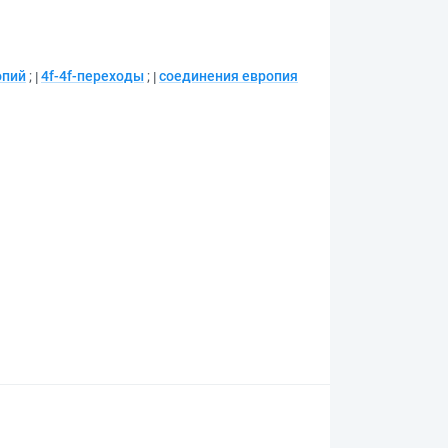
опий
;
4f-4f-переходы
;
соединения европия