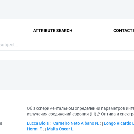
ATTRIBUTE SEARCH
CONTACT
Об экспериментальном определении параметров интен
излучения соединений европия (III) // Оптика и спектро
rs
Lucca Blois
;
Carneiro Neto Albano N.
;
Longo Ricardo L
Hermi F.
;
Malta Oscar L.