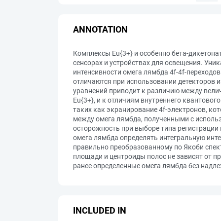
ANNOTATION
Комплексы Eu{3+} и особенно бета-дикетона
сенсорах и устройствах для освещения. Уни
интенсивности омега лямбда 4f-4f-переходо
отличаются при использовании детекторов и
уравнений приводит к различию между велич
Eu{3+}, и к отличиям внутреннего квантово
таких как экранирование 4f-электронов, ко
между омега лямбда, полученными с использ
осторожность при выборе типа регистрации
омега лямбда определять интегральную инте
правильно преобразованному по Якоби спект
площади и центроиды полос не зависят от п
ранее определенные омега лямбда без надл
INCLUDED IN