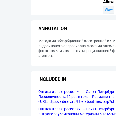
Allowe
View
ANNOTATION
Методами абсорбционной электронной и ЯМ
индолинового спиропирана с солями алюмин
фотохромизм комплекса мероцианиновой фо
агентов.
INCLUDED IN
Оптика и спектроскопия. — Санкт-Петербург:
Периодичность: 12 раз в год. — Размещен на п
<URL:https://elibrary.ru/title_about_new.asp?id
Оптика и спектроскопия. — Санкт-Петербург: Ф
выпуске опубликованы материалы 5-го Мемо