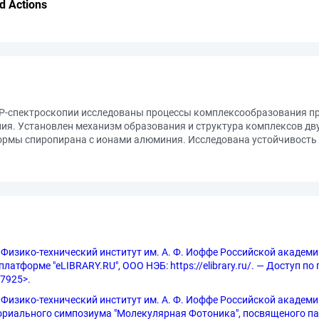
d Actions
Р-спектроскопии исследованы процессы комплексообразования п
ия. Установлен механизм образования и структура комплексов дв
рмы спиропирана с ионами алюминия. Исследована устойчивость
 Физико-технический институт им. А. Ф. Иоффе Российской академии
латформе "eLIBRARY.RU", ООО НЭБ: https://elibrary.ru/. — Доступ по
=7925>.
изико-технический институт им. А. Ф. Иоффе Российской академии нау
риального симпозиума "Молекулярная Фотоника", посвященого памя