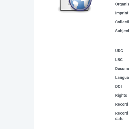
Organi
Imprint
Collect
Subjec
UDC
LBC
Docume
Langua
DOI
Rights
Record
Record 
date