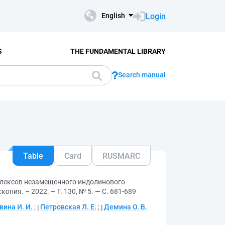
Login
English
S
THE FUNDAMENTAL LIBRARY
Search manual
Table
Card
RUSMARC
плексов незамещенного индолинового
пия. – 2022. – Т. 130, № 5. — С. 681-689
вина И. И.
;
Петровская Л. Е.
;
Демина О. В.