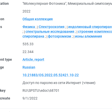
zation
"Молекулярная Фотоника", Мемориальный симпозиу
2022
ion
Общая коллекция
ts
Физика
;
Спектроскопия
;
индолиновый спиропиран
;
спектральные исследования
;
строение комплекс
спиропирана
;
фотохромизм
;
ионы алюминия
535.33
22.344
nt type
Article, report
ge
Russian
10.21883/OS.2022.05.52421.10-22
Доступ по паролю из сети Интернет (чтение)
 key
RU\SPSTU\edoc\68701
create
9/1/2022