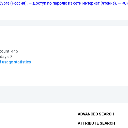
урге (Россия). — Доступ по паролю из сети Интернет (чтение). — <URL
count:
445
 days:
8
d usage statistics
ADVANCED SEARCH
ATTRIBUTE SEARCH