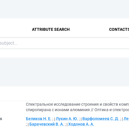
ATTRIBUTE SEARCH
CONTACT
Спектральное исследование строения и свойств ком
спиропирана с ионами алюминия // Оптика и спектроско
rs
Беликов Н. Е.
;
Лукин А. Ю.
;
Варфоломеев С. Д.
;
Ле
;
Барачевский В. А.
;
Ходонов А. А.