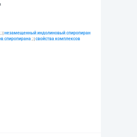
м
;
незамещенный индолиновый спиропиран
ов спиропирана
;
свойства комплексов