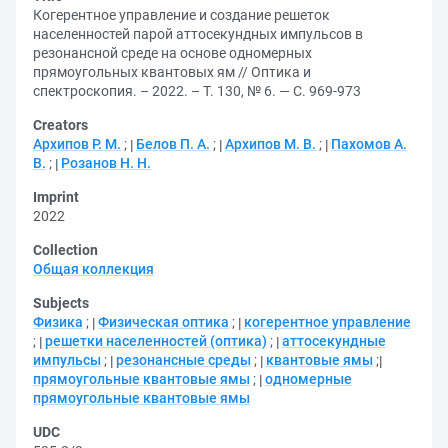
Когерентное управление и создание решеток
населенностей парой аттосекундных импульсов в
резонансной среде на основе одномерных
прямоугольных квантовых ям // Оптика и
спектроскопия. – 2022. – Т. 130, № 6. — С. 969-973
Creators
Архипов Р. М.
;
Белов П. А.
;
Архипов М. В.
;
Пахомов А.
В.
;
Розанов Н. Н.
Imprint
2022
Collection
Общая коллекция
Subjects
Физика
;
Физическая оптика
;
когерентное управление
;
решетки населенностей (оптика)
;
аттосекундные
импульсы
;
резонансные среды
;
квантовые ямы
;
прямоугольные квантовые ямы
;
одномерные
прямоугольные квантовые ямы
UDC