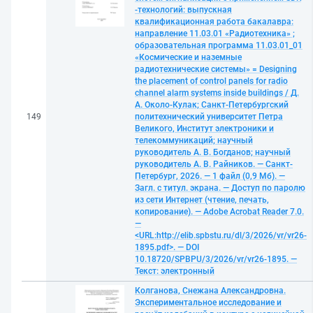
-технологий: выпускная
квалификационная работа бакалавра:
направление 11.03.01 «Радиотехника» ;
образовательная программа 11.03.01_01
«Космические и наземные
радиотехнические системы» = Designing
the placement of control panels for radio
channel alarm systems inside buildings / Д.
А. Около-Кулак; Санкт-Петербургский
149
политехнический университет Петра
Великого, Институт электроники и
телекоммуникаций; научный
руководитель А. В. Богданов; научный
руководитель А. В. Райников. — Санкт-
Петербург, 2026. — 1 файл (0,9 Мб). —
Загл. с титул. экрана. — Доступ по паролю
из сети Интернет (чтение, печать,
копирование). — Adobe Acrobat Reader 7.0.
—
<URL:http://elib.spbstu.ru/dl/3/2026/vr/vr26-
1895.pdf>. — DOI
10.18720/SPBPU/3/2026/vr/vr26-1895. —
Текст: электронный
Колганова, Снежана Александровна.
Экспериментальное исследование и