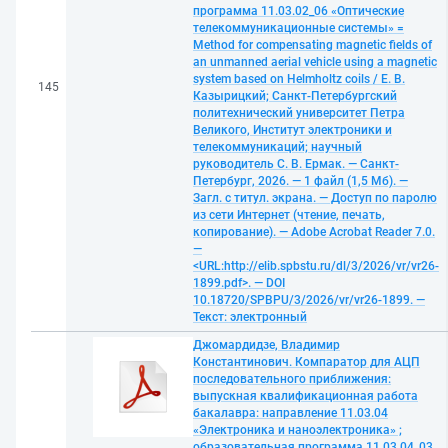
программа 11.03.02_06 «Оптические
телекоммуникационные системы» =
Method for compensating magnetic fields of
an unmanned aerial vehicle using a magnetic
system based on Helmholtz coils / Е. В.
145
Казырицкий; Санкт-Петербургский
политехнический университет Петра
Великого, Институт электроники и
телекоммуникаций; научный
руководитель С. В. Ермак. — Санкт-
Петербург, 2026. — 1 файл (1,5 Мб). —
Загл. с титул. экрана. — Доступ по паролю
из сети Интернет (чтение, печать,
копирование). — Adobe Acrobat Reader 7.0.
—
<URL:http://elib.spbstu.ru/dl/3/2026/vr/vr26-
1899.pdf>. — DOI
10.18720/SPBPU/3/2026/vr/vr26-1899. —
Текст: электронный
Джомардидзе, Владимир
Константинович. Компаратор для АЦП
последовательного приближения:
выпускная квалификационная работа
бакалавра: направление 11.03.04
«Электроника и наноэлектроника» ;
образовательная программа 11.03.04_03