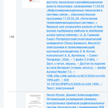
доступа: выпускная квалификационная
работа бакалавра: направление 11.03.02
«Инфокоммуникационные технологии и
системы связи» ; образовательная
программа 11.03.02_06 «Оптические
телекоммуникационные системы» =
Research and comparative analysis of time-
domain multiplexing methods in distributed
access optical networks / А. Д. Гармаев;
148
Санкт-Петербургский политехнический
университет Петра Великого, Институт
электроники и телекоммуникаций;
научный руководитель О. И. Котов;
консультант А. Б. Арчелков. — Санкт-
Петербург, 2026. — 1 файл (1,0 Мб). —
Загл. с титул. экрана. — Доступ по паролю
из сети Интернет (чтение, печать). — Adobe
Acrobat Reader 7.0. —
<URL:http://elib.spbstu.ru/dl/3/2026/vr/vr26-
1896.pdf>. — DOI
10.18720/SPBPU/3/2026/vr/vr26-1896. —
Текст: электронный
Около-Кулак, Даниил Александрович.
Оптимизация размещения приемно-
контрольных приборов радиоканальных
систем сигнализации с применением SDR