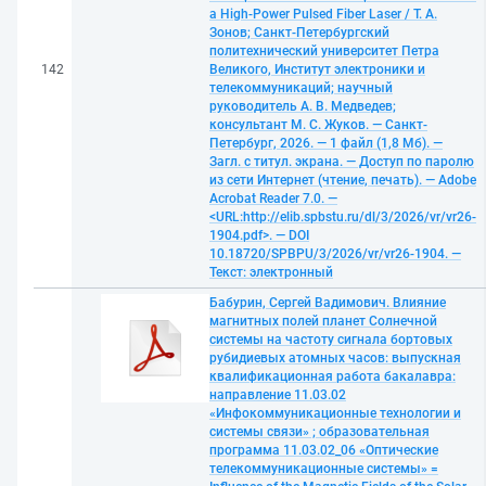
a High-Power Pulsed Fiber Laser / Т. А.
Зонов; Санкт-Петербургский
политехнический университет Петра
142
Великого, Институт электроники и
телекоммуникаций; научный
руководитель А. В. Медведев;
консультант М. С. Жуков. — Санкт-
Петербург, 2026. — 1 файл (1,8 Мб). —
Загл. с титул. экрана. — Доступ по паролю
из сети Интернет (чтение, печать). — Adobe
Acrobat Reader 7.0. —
<URL:http://elib.spbstu.ru/dl/3/2026/vr/vr26-
1904.pdf>. — DOI
10.18720/SPBPU/3/2026/vr/vr26-1904. —
Текст: электронный
Бабурин, Сергей Вадимович. Влияние
магнитных полей планет Солнечной
системы на частоту сигнала бортовых
рубидиевых атомных часов: выпускная
квалификационная работа бакалавра:
направление 11.03.02
«Инфокоммуникационные технологии и
системы связи» ; образовательная
программа 11.03.02_06 «Оптические
телекоммуникационные системы» =