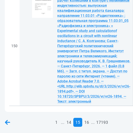
расчёт колебаний в контуре с нелинейной
индуктивностью: выпускная
квалификационная работа бакалавра:
направление 11.03.01 «Радиотехника» ;
образовательная программа 11.03.01_05
«Радиофизика и электроника» =
Experimental study and calculationof
oscillations in a circuit with nonlinear
inductance / С. А. Колганова; Санкт-
150
Петербургский политехнический
университет Петра Великого, Институт
электроники и телекоммуникаций;
научный руководитель К. В. Грешневиков.
— Санкт-Петербург, 2026. — 1 файл (0,8
Мб). — Загл. с титул. экрана. — Доступ по
паролю из сети Интернет (чтение). —
Adobe Acrobat Reader 7.0. —
<URL:http://elib.spbstu.ru/dl/3/2026/vr/vr26-
1894.pdf>. — DOI
10.18720/SPBPU/3/2026/vr/vr26-1894. —
Текст: электронный
...
...
1
14
15
16
17193