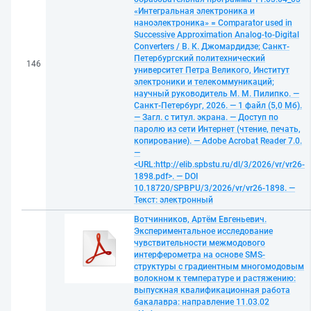
«Интегральная электроника и
наноэлектроника» = Comparator used in
Successive Approximation Analog-to-Digital
Converters / В. К. Джомардидзе; Санкт-
Петербургский политехнический
146
университет Петра Великого, Институт
электроники и телекоммуникаций;
научный руководитель М. М. Пилипко. —
Санкт-Петербург, 2026. — 1 файл (5,0 Мб).
— Загл. с титул. экрана. — Доступ по
паролю из сети Интернет (чтение, печать,
копирование). — Adobe Acrobat Reader 7.0.
—
<URL:http://elib.spbstu.ru/dl/3/2026/vr/vr26-
1898.pdf>. — DOI
10.18720/SPBPU/3/2026/vr/vr26-1898. —
Текст: электронный
Вотчинников, Артём Евгеньевич.
Экспериментальное исследование
чувствительности межмодового
интерферометра на основе SMS-
структуры с градиентным многомодовым
волокном к температуре и растяжению:
выпускная квалификационная работа
бакалавра: направление 11.03.02