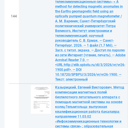
телекоммуникационные системы» = A
method for detecting magnetic anomalies in
the Earths geomagnetic field using an
144
optically pumped quantum magnetometer /
А. М. Вареник; Санкт-Петербургский
политехнический университет Петра
Великого, Институт электроники и
телекоммуникаций; научный
руководитель С. В. Ермак. — Санкт-
Петербург, 2026. — 1 файл (1,7 Мб). —
Загл. с титул. экрана. — Доступ по паролю
из сети Интернет (чтение, печать). — Adobe
Acrobat Reader 7.0. —
<URL:http://elib.spbstu.ru/dl/3/2026/vr/vr26-
1900.pdf>. — DOI
10.18720/SPBPU/3/2026/vr/vr26-1900. —
Текст: электронный
Казырицкий, Евгений Викторович. Метод
компенсации магнитных полей
беспилотного летательного аппарата с
помощью магнитной системы на основе
колец Гельмгольца: выпускная
квалификационная работа бакалавра:
направление 11.03.02
«Инфокоммуникационные технологии и
системы связи» ; образовательная