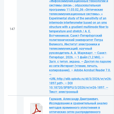
«Инфокоммуникационные технологии и
системы связи» ; образовательная
программа 11.03.02_06 «Оптические
телекоммуникационные системы» =
Experimental study of the sensitivity of an
intermode interferometer based on an sms
structure with a gradient multimode fiber to
147
temperature and stretch / А. Е.
Вотчинников; Санкт-Петербургский
политехнический университет Петра
Великого, Институт электроники и
телекоммуникаций; научный
руководитель А. А. Маркварт. — Санкт-
Петербург, 2026. — 1 файл (1,2 Мб). —
Загл. с титул. экрана. — Доступ по паролю
из сети Интернет (чтение, печать,
копирование). — Adobe Acrobat Reader 7.0.
—
<URL:http://elib.spbstu.ru/dl/3/2026/vr/vr26-
1897.pdf>. — DOI
10.18720/SPBPU/3/2026/vr/vr26-1897. —
Текст: электронный
Гармаев, Александр Дмитриевич.
Исследование и сравнительный анализ
методов временного уплотнения в
оптических сетях распределенного