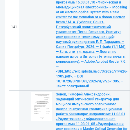
программа 16.03.01_10 «Физическая и
биомедицинская электроника» = Modeling
of an electron-optical system with a field
emitter for the formation of a ribbon electron
beam / М. А. Дубовик; Санкт-
141
Петербургский политехнический
университет Петра Великого, Институт
электроники и телекоммуникаций;
научный руководитель Е. П. Тарадаев. —
Санкт-Петербург, 2026. — 1 файл (1,1 Мб).
— Загл. с титул. экрана. — Доступ по
паролю из сети Интернет (чтение, печать,
копирование). — Adobe Acrobat Reader 7.0.
—
<URL:http://elib.spbstu.ru/dl/3/2026/vr/vr26-
1905.pdf>. — DOI
10.18720/SPBPU/3/2026/vr/vr26-1905. —
Текст: электронный
Зонов, Тимофей Александрович.
Задающий оптический генератор для
мощного импульсного волоконного
лазера: выпускная квалификационная
работа бакалавра: направление 11.03.01
«Радиотехника» ; образовательная
программа 11.03.01_05 «Радиофизика и
электроника» = Master Optical Generator for