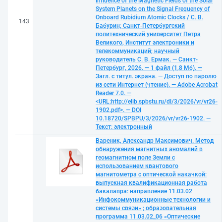
Influence of the Magnetic Fields of the Solar
System Planets on the Signal Frequency of
Onboard Rubidium Atomic Clocks / С. В.
143
Бабурин; Санкт-Петербургский
политехнический университет Петра
Великого, Институт электроники и
телекоммуникаций; научный
руководитель С. В. Ермак. — Санкт-
Петербург, 2026. — 1 файл (1,8 Мб). —
Загл. с титул. экрана. — Доступ по паролю
из сети Интернет (чтение). — Adobe Acrobat
Reader 7.0. —
<URL:http://elib.spbstu.ru/dl/3/2026/vr/vr26-
1902.pdf>. — DOI
10.18720/SPBPU/3/2026/vr/vr26-1902. —
Текст: электронный
Вареник, Александр Максимович. Метод
обнаружения магнитных аномалий в
геомагнитном поле Земли с
использованием квантового
магнитометра с оптической накачкой:
выпускная квалификационная работа
бакалавра: направление 11.03.02
«Инфокоммуникационные технологии и
системы связи» ; образовательная
программа 11.03.02_06 «Оптические