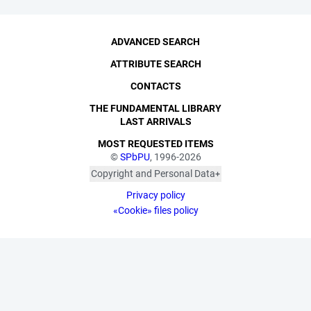
ADVANCED SEARCH
ATTRIBUTE SEARCH
CONTACTS
THE FUNDAMENTAL LIBRARY
LAST ARRIVALS
MOST REQUESTED ITEMS
©
SPbPU
, 1996-2026
Copyright and Personal Data
The photographs are
Privacy policy
published with the
consent of the individuals
«Cookie» files policy
depicted, in accordance
with the requirements of
personal data legislation.
Pursuant to Art. 152.1 of
the Civil Code of the
Russian Federation
("Protection of a Citizen's