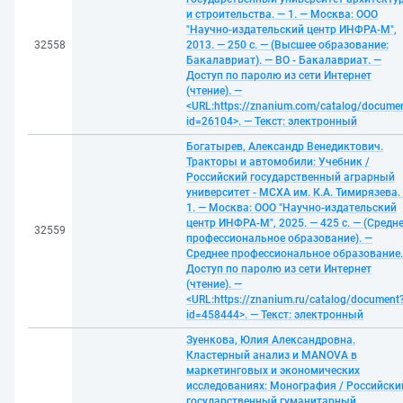
и строительства. — 1. — Москва: ООО
"Научно-издательский центр ИНФРА-М",
32558
2013. — 250 с. — (Высшее образование:
Бакалавриат). — ВО - Бакалавриат. —
Доступ по паролю из сети Интернет
(чтение). —
<URL:https://znanium.com/catalog/docume
id=26104>. — Текст: электронный
Богатырев, Александр Венедиктович.
Тракторы и автомобили: Учебник /
Российский государственный аграрный
университет - МСХА им. К.А. Тимирязева.
1. — Москва: ООО "Научно-издательский
центр ИНФРА-М", 2025. — 425 с. — (Средн
32559
профессиональное образование). —
Среднее профессиональное образование.
Доступ по паролю из сети Интернет
(чтение). —
<URL:https://znanium.ru/catalog/document
id=458444>. — Текст: электронный
Зуенкова, Юлия Александровна.
Кластерный анализ и MANOVA в
маркетинговых и экономических
исследованиях: Монография / Российски
государственный гуманитарный