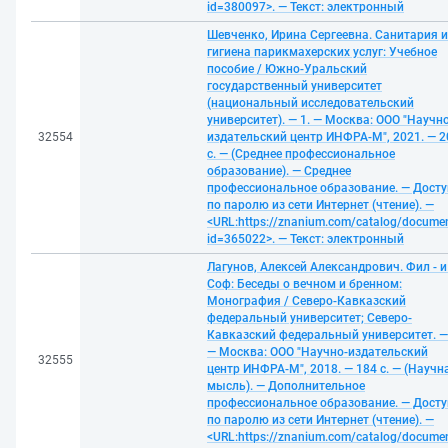
id=380097>. — Текст: электронный
Шевченко, Ирина Сергеевна. Санитария и
гигиена парикмахерских услуг: Учебное
пособие / Южно-Уральский
государственный университет
(национальный исследовательский
университет). — 1. — Москва: ООО "Научно
32554
издательский центр ИНФРА-М", 2021. — 2
с. — (Среднее профессиональное
образование). — Среднее
профессиональное образование. — Досту
по паролю из сети Интернет (чтение). —
<URL:https://znanium.com/catalog/docume
id=365022>. — Текст: электронный
Лагунов, Алексей Александрович. Фил - и 
Соф: Беседы о вечном и бренном:
Монография / Северо-Кавказский
федеральный университет; Северо-
Кавказский федеральный университет. —
— Москва: ООО "Научно-издательский
32555
центр ИНФРА-М", 2018. — 184 с. — (Научн
мысль). — Дополнительное
профессиональное образование. — Досту
по паролю из сети Интернет (чтение). —
<URL:https://znanium.com/catalog/docume