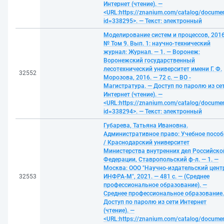
Интернет (чтение). —
<URL:https://znanium.com/catalog/docume
id=338295>. — Текст: электронный
Моделирование систем и процессов, 2016
№ Том 9. Вып. 1: научно-технический
журнал: Журнал. — 1. — Воронеж:
Воронежский государственный
лесотехнический университет имени Г. Ф.
32552
Морозова, 2016. — 72 с. — ВО -
Магистратура. — Доступ по паролю из се
Интернет (чтение). —
<URL:https://znanium.com/catalog/docume
id=338294>. — Текст: электронный
Губарева, Татьяна Ивановна.
Административное право: Учебное пособ
/ Краснодарский университет
Министерства внутренних дел Российско
Федерации, Ставропольский ф-л. — 1. —
Москва: ООО "Научно-издательский цент
32553
ИНФРА-М", 2021. — 481 с. — (Среднее
профессиональное образование). —
Среднее профессиональное образование.
Доступ по паролю из сети Интернет
(чтение). —
<URL:https://znanium.com/catalog/docume