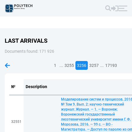
LAST ARRIVALS
Documents found: 171 926
...
...
1
3255
3256
3257
17193
№
Description
Моделирование систем и процессов, 2016
№ Том 9. Вып. 2: научно-технический
журнал: Журнал. — 1. — Воронеж:
Воронежский государственный
лесотехнический университет имени Г. Ф.
32551
Морозова, 2016. — 99 с. — ВО -
Магистратура. — Доступ по паролю из се