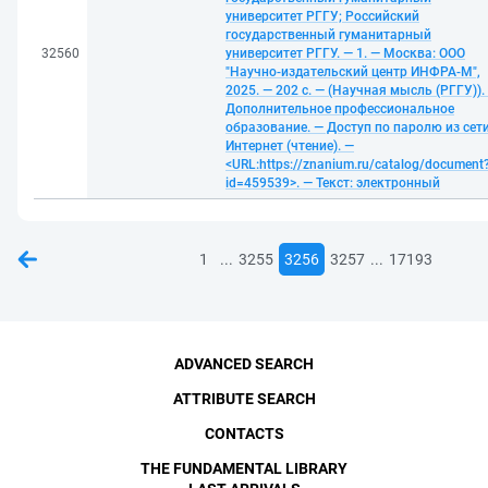
университет РГГУ; Российский
государственный гуманитарный
32560
университет РГГУ. — 1. — Москва: ООО
"Научно-издательский центр ИНФРА-М",
2025. — 202 с. — (Научная мысль (РГГУ)).
Дополнительное профессиональное
образование. — Доступ по паролю из сет
Интернет (чтение). —
<URL:https://znanium.ru/catalog/document
id=459539>. — Текст: электронный
...
...
1
3255
3256
3257
17193
ADVANCED SEARCH
ATTRIBUTE SEARCH
CONTACTS
THE FUNDAMENTAL LIBRARY