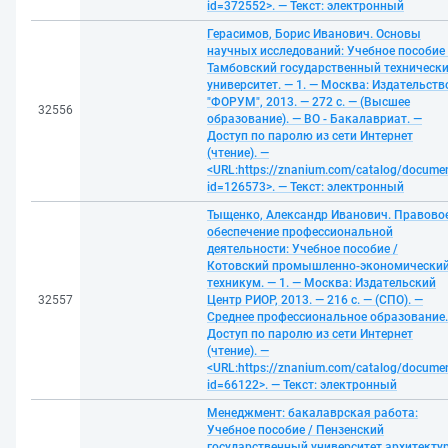
id=372552>. — Текст: электронный
Герасимов, Борис Иванович. Основы
научных исследований: Учебное пособие 
Тамбовский государственный техническ
университет. — 1. — Москва: Издательств
"ФОРУМ", 2013. — 272 с. — (Высшее
32556
образование). — ВО - Бакалавриат. —
Доступ по паролю из сети Интернет
(чтение). —
<URL:https://znanium.com/catalog/docume
id=126573>. — Текст: электронный
Тыщенко, Александр Иванович. Правово
обеспечение профессиональной
деятельности: Учебное пособие /
Котовский промышленно-экономически
техникум. — 1. — Москва: Издательский
32557
Центр РИОР, 2013. — 216 с. — (СПО). —
Среднее профессиональное образование.
Доступ по паролю из сети Интернет
(чтение). —
<URL:https://znanium.com/catalog/docume
id=66122>. — Текст: электронный
Менеджмент: бакалаврская работа:
Учебное пособие / Пензенский
государственный университет архитекту