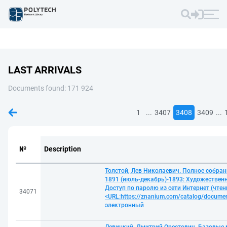
LAST ARRIVALS
Documents found: 171 924
...
...
1
3407
3408
3409
№
Description
Толстой, Лев Николаевич. Полное собран
1891 (июль-декабрь)-1893: Художественна
Доступ по паролю из сети Интернет (чтени
34071
<URL:https://znanium.com/catalog/documen
электронный