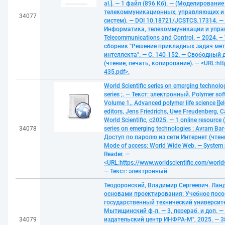
al.]. — 1 файл (896 Кб). — (Моделирован
телекоммуникационных, управляющих и
34077
систем). — DOI 10.18721/JCSTCS.17314. — 
Информатика, телекоммуникации и управ
Telecommunications and Control. – 2024. –
сборник "Решение прикладных задач мет
интеллекта". — С. 140-152. — Свободный 
(чтение, печать, копирование). — <URL:http:
435.pdf>.
World Scientific series on emerging technol
series ;. — Текст: электронный. Polymer soft
Volume 1,. Advanced polymer life science [[ele
editors, Jens Friedrichs, Uwe Freudenberg, 
World Scientific, c2025. — 1 online resource (x
34078
series on emerging technologies : Avram Bar
Доступ по паролю из сети Интернет (чтен
Mode of access: World Wide Web. — System 
Reader. —
<URL:https://www.worldscientific.com/worl
— Текст: электронный
Теодоронский, Владимир Сергеевич. Лан
основами проектирования: Учебное посо
государственный технический университе
Мытищинский ф-л. — 3, перераб. и доп. —
34079
издательский центр ИНФРА-М", 2025. — 38