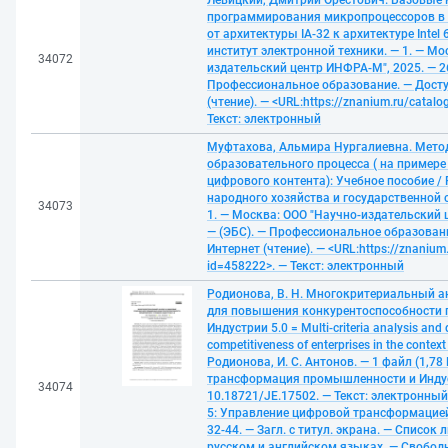
Левицкий, Дмитрий Орестович. Базовые
программирования микропроцессоров в 
от архитектуры IA-32 к архитектуре Intel
институт электронной техники. — 1. — Мо
34072
издательский центр ИНФРА-М", 2025. — 26
Профессиональное образование. — Досту
(чтение). — <URL:https://znanium.ru/cata
Текст: электронный
Муфтахова, Альмира Нургалиевна. Метод
образовательного процесса ( на примере
цифрового контента): Учебное пособие /
народного хозяйства и государственной
34073
1. — Москва: ООО "Научно-издательский ц
— (ЭБС). — Профессиональное образовани
Интернет (чтение). — <URL:https://znanium
id=458222>. — Текст: электронный
Родионова, В. Н. Многокритериальный 
для повышения конкурентоспособности 
Индустрии 5.0 = Multi-criteria analysis and d
competitiveness of enterprises in the context 
Родионова, И. С. Антонов. — 1 файл (1,78
трансформация промышленности и Индуст
34074
10.18721/JE.17502. — Текст: электронный /
5: Управление цифровой трансформацией
32-44. — Загл. с титул. экрана. — Список
русском и английском языках. — Свободн