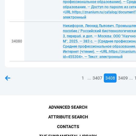
профессиональное образование). — Сред
образование. — Доступ по паролю из сети
<URL:https://znanium.ru/catalog/document
электронный
Никифоров, Леонид Львович. Промышлен
пособие / Российский биотехнологически
3, перераб. и доп. — Москва: ООО "Науч
34080
М", 2025. — 383 с. — (Среднее профессио
Среднее профессиональное образование.
Интернет (чтение). — <URL:https://znanium
id=455304>. — Текст: электронный
...
...
1
3407
3408
3409
ADVANCED SEARCH
ATTRIBUTE SEARCH
CONTACTS