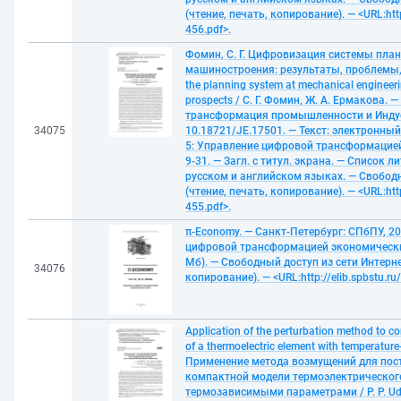
(чтение, печать, копирование). — <URL:http:
456.pdf>.
Фомин, С. Г. Цифровизация системы пла
машиностроения: результаты, проблемы, п
the planning system at mechanical engineerin
prospects / С. Г. Фомин, Ж. А. Ермакова. 
трансформация промышленности и Индуст
34075
10.18721/JE.17501. — Текст: электронный /
5: Управление цифровой трансформацией
9-31. — Загл. с титул. экрана. — Список 
русском и английском языках. — Свободн
(чтение, печать, копирование). — <URL:http:
455.pdf>.
π-Economy. — Санкт-Петербург: СПбПУ, 202
цифровой трансформацией экономических 
Мб). — Свободный доступ из сети Интерне
34076
копирование). — <URL:http://elib.spbstu.ru/
Application of the perturbation method to c
of a thermoelectric element with temperatur
Применение метода возмущений для пос
компактной модели термоэлектрического
термозависимыми параметрами / P. P. Udalov