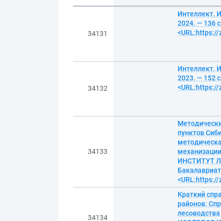
Интеллект. И
2024. — 136 
<URL:https:/
34131
Интеллект. И
2023. — 152 
<URL:https:/
34132
Методически
пунктов Сиб
методическа
34133
механизации
ИНСТИТУТ ЛЕ
Бакалавриат.
<URL:https:/
Краткий спр
районов: Сп
лесоводства
34134