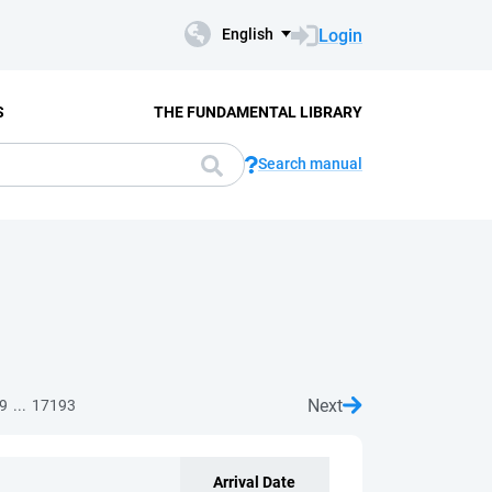
Login
English
S
THE FUNDAMENTAL LIBRARY
Search manual
Next
...
9
17193
Arrival Date