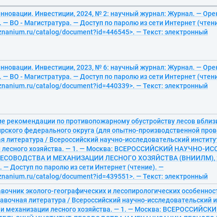
нновации. Инвестиции, 2024, № 2: научный журнал: Журнал. — Оре
с. — ВО - Магистратура. — Доступ по паролю из сети Интернет (чтени
/znanium.ru/catalog/document?id=446545>. — Текст: электронный
нновации. Инвестиции, 2023, № 6: научный журнал: Журнал. — Оре
с. — ВО - Магистратура. — Доступ по паролю из сети Интернет (чтени
/znanium.ru/catalog/document?id=440339>. — Текст: электронный
е рекомендации по противопожарному обустройству лесов вблиз
ирского федерального округа (для опытно-производственной пров
я литература / Всероссийский научно-исследовательский институ
 лесного хозяйства. — 1. — Москва: ВСЕРОССИЙСКИЙ НАУЧНО-
СОВОДСТВА И МЕХАНИЗАЦИИ ЛЕСНОГО ХОЗЯЙСТВА (ВНИИЛМ), 2023
 — Доступ по паролю из сети Интернет (чтение). —
/znanium.ru/catalog/document?id=439551>. — Текст: электронный
авочник эколого-географических и лесопирологических особеннос
равочная литература / Всероссийский научно-исследовательский и
 и механизации лесного хозяйства. — 1. — Москва: ВСЕРОССИЙСК