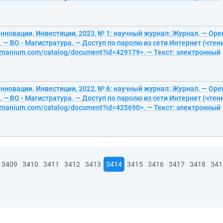
нновации. Инвестиции, 2023, № 1: научный журнал: Журнал. — Оре
с. — ВО - Магистратура. — Доступ по паролю из сети Интернет (чтени
/znanium.com/catalog/document?id=429179>. — Текст: электронный
нновации. Инвестиции, 2022, № 6: научный журнал: Журнал. — Оре
с. — ВО - Магистратура. — Доступ по паролю из сети Интернет (чтени
/znanium.com/catalog/document?id=425690>. — Текст: электронный
3409
3410
3411
3412
3413
3414
3415
3416
3417
3418
341