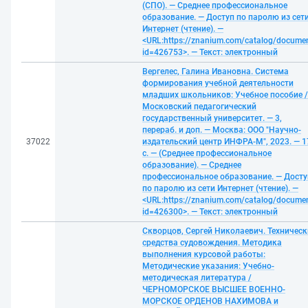
(СПО). — Среднее профессиональное
образование. — Доступ по паролю из сет
Интернет (чтение). —
<URL:https://znanium.com/catalog/docume
id=426753>. — Текст: электронный
Вергелес, Галина Ивановна. Система
формирования учебной деятельности
младших школьников: Учебное пособие /
Московский педагогический
государственный университет. — 3,
перераб. и доп. — Москва: ООО "Научно-
37022
издательский центр ИНФРА-М", 2023. — 1
с. — (Среднее профессиональное
образование). — Среднее
профессиональное образование. — Досту
по паролю из сети Интернет (чтение). —
<URL:https://znanium.com/catalog/docume
id=426300>. — Текст: электронный
Скворцов, Сергей Николаевич. Техническ
средства судовождения. Методика
выполнения курсовой работы:
Методические указания: Учебно-
методическая литература /
ЧЕРНОМОРСКОЕ ВЫСШЕЕ ВОЕННО-
МОРСКОЕ ОРДЕНОВ НАХИМОВА и