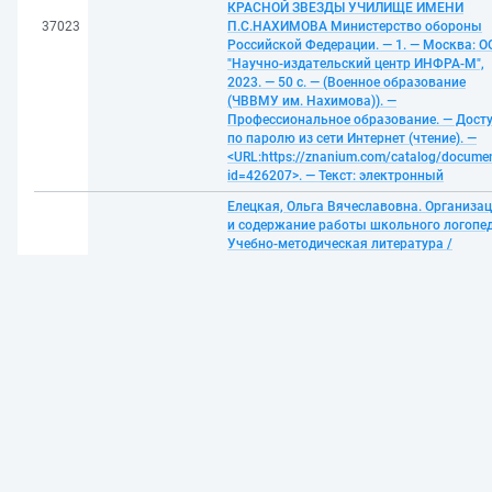
КРАСНОЙ ЗВЕЗДЫ УЧИЛИЩЕ ИМЕНИ
37023
П.С.НАХИМОВА Министерство обороны
Российской Федерации. — 1. — Москва: О
"Научно-издательский центр ИНФРА-М",
2023. — 50 с. — (Военное образование
(ЧВВМУ им. Нахимова)). —
Профессиональное образование. — Дост
по паролю из сети Интернет (чтение). —
<URL:https://znanium.com/catalog/docume
id=426207>. — Текст: электронный
Елецкая, Ольга Вячеславовна. Организа
и содержание работы школьного логопед
Учебно-методическая литература /
Ленинградский государственный
университет им. А.С. Пушкина; Школа-
интернат № 8, г. Санкт-Петербург. — 1. —
37024
Москва: Издательство "ФОРУМ", 2023. —
192 с. — (Среднее профессиональное
образование). — Среднее
профессиональное образование. — Досту
по паролю из сети Интернет (чтение). —
<URL:https://znanium.com/catalog/docume
id=424781>. — Текст: электронный
Буфетова, Марьям Шамильевна. Уголов
судопроизводство: Справочная литерату