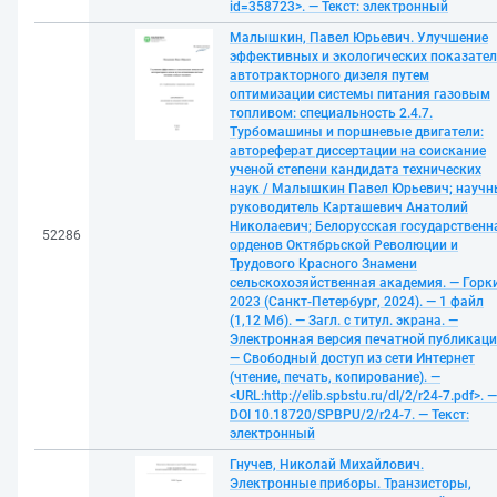
id=358723>. — Текст: электронный
Малышкин, Павел Юрьевич. Улучшение
эффективных и экологических показател
автотракторного дизеля путем
оптимизации системы питания газовым
топливом: специальность 2.4.7.
Турбомашины и поршневые двигатели:
автореферат диссертации на соискание
ученой степени кандидата технических
наук / Малышкин Павел Юрьевич; науч
руководитель Карташевич Анатолий
Николаевич; Белорусская государственн
52286
орденов Октябрьской Революции и
Трудового Красного Знамени
сельскохозяйственная академия. — Горки
2023 (Санкт-Петербург, 2024). — 1 файл
(1,12 Мб). — Загл. с титул. экрана. —
Электронная версия печатной публикаци
— Свободный доступ из сети Интернет
(чтение, печать, копирование). —
<URL:http://elib.spbstu.ru/dl/2/r24-7.pdf>. —
DOI 10.18720/SPBPU/2/r24-7. — Текст:
электронный
Гнучев, Николай Михайлович.
Электронные приборы. Транзисторы,