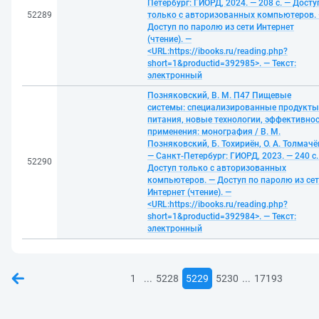
Петербург: ГИОРД, 2024. — 208 с. — Досту
52289
только с авторизованных компьютеров.
Доступ по паролю из сети Интернет
(чтение). —
<URL:https://ibooks.ru/reading.php?
short=1&productid=392985>. — Текст:
электронный
Позняковский, В. М. П47 Пищевые
системы: специализированные продукты
питания, новые технологии, эффективно
применения: монография / В. М.
Позняковский, Б. Тохириён, О. А. Толмачё
— Санкт-Петербург: ГИОРД, 2023. — 240 с.
52290
Доступ только с авторизованных
компьютеров. — Доступ по паролю из се
Интернет (чтение). —
<URL:https://ibooks.ru/reading.php?
short=1&productid=392984>. — Текст:
электронный
...
...
1
5228
5229
5230
17193