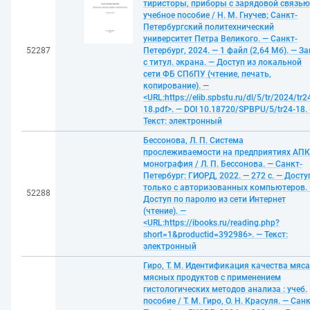
тиристоры, приборы с зарядовой связью
учебное пособие / Н. М. Гнучев; Санкт-
Петербургский политехнический
университет Петра Великого. — Санкт-
52287
Петербург, 2024. — 1 файл (2,64 Мб). — За
с титул. экрана. — Доступ из локальной
сети ФБ СПбПУ (чтение, печать,
копирование). —
<URL:https://elib.spbstu.ru/dl/5/tr/2024/tr2
18.pdf>. — DOI 10.18720/SPBPU/5/tr24-18.
Текст: электронный
Бессонова, Л. П. Система
прослеживаемости на предприятиях АПК 
монография / Л. П. Бессонова. — Санкт-
Петербург: ГИОРД, 2022. — 272 с. — Досту
только с авторизованных компьютеров.
52288
Доступ по паролю из сети Интернет
(чтение). —
<URL:https://ibooks.ru/reading.php?
short=1&productid=392986>. — Текст:
электронный
Гиро, Т. М. Идентификация качества мяса
мясных продуктов с применением
гистологических методов анализа : учеб.
пособие / Т. М. Гиро, О. Н. Красуля. — Санк