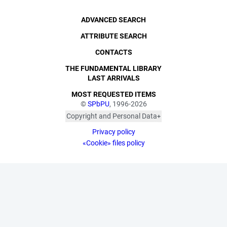
ADVANCED SEARCH
ATTRIBUTE SEARCH
CONTACTS
THE FUNDAMENTAL LIBRARY
LAST ARRIVALS
MOST REQUESTED ITEMS
©
SPbPU
, 1996-2026
Copyright and Personal Data
The photographs are
Privacy policy
published with the
consent of the individuals
«Cookie» files policy
depicted, in accordance
with the requirements of
personal data legislation.
Pursuant to Art. 152.1 of
the Civil Code of the
Russian Federation
("Protection of a Citizen's
Image"), all photographic