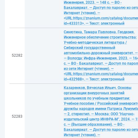
Инженерия, 2023. — 148 с. — ВО -
Бакалавриат. — Доступ по паролю из сет
Интернет (чтение). —
<URL:https://znanium.com/catalog/docume
id=433313>. — Текст: электронный
Синютина, Тамара Павловна. Геодезия.
Инженерное обеспечение строительства:
Учебно-методическая литература /
Сибирский государственный
автомобильно-дорожный университет. — 
52282
— Вологда: Инфра-Инженерия, 2023. — 16
с. — ВО - Бакалавриат. — Доступ по паро
из сети Интернет (чтение). —
<URL:https://znanium.com/catalog/docume
id=432988>. — Текст: электронный
Казаренков, Вячеслав Ильич. Основы
организации внеурочных занятий
школьников по учебным предметам:
Учебное пособие / Российский университ
дружбы народов имени Патриса Лумумб
— 2, стереотип. — Москва: ООО "Научно-
52283
издательский центр ИНФРА-М", 2024. — 1
с. — (Высшее образование). — ВО -
Бакалавриат. — Доступ по паролю из сет
Интернет (чтение). —