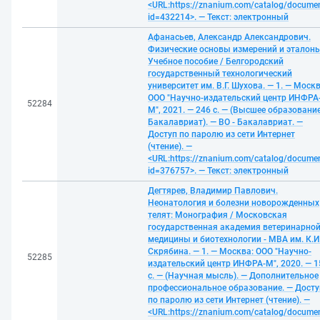
<URL:https://znanium.com/catalog/docume
id=432214>. — Текст: электронный
Афанасьев, Александр Александрович.
Физические основы измерений и эталоны
Учебное пособие / Белгородский
государственный технологический
университет им. В.Г. Шухова. — 1. — Москв
ООО "Научно-издательский центр ИНФРА
52284
М", 2021. — 246 с. — (Высшее образование
Бакалавриат). — ВО - Бакалавриат. —
Доступ по паролю из сети Интернет
(чтение). —
<URL:https://znanium.com/catalog/docume
id=376757>. — Текст: электронный
Дегтярев, Владимир Павлович.
Неонатология и болезни новорожденных
телят: Монография / Московская
государственная академия ветеринарно
медицины и биотехнологии - МВА им. К.И
Скрябина. — 1. — Москва: ООО "Научно-
52285
издательский центр ИНФРА-М", 2020. — 1
с. — (Научная мысль). — Дополнительное
профессиональное образование. — Досту
по паролю из сети Интернет (чтение). —
<URL:https://znanium.com/catalog/docume