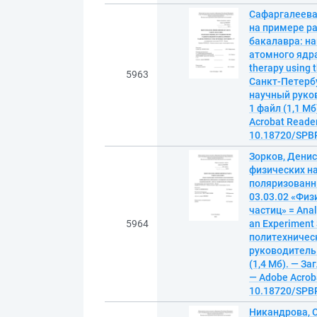
Сафаргалеева
на примере р
бакалавра: на
атомного ядра
therapy using 
5963
Санкт-Петербу
научный руков
1 файл (1,1 Мб
Acrobat Reader
10.18720/SPBP
Зорков, Денис
физических н
поляризованн
03.03.02 «Физ
частиц» = Analy
5964
an Experiment 
политехническ
руководитель 
(1,4 Мб). — За
— Adobe Acroba
10.18720/SPBP
Никандрова, 