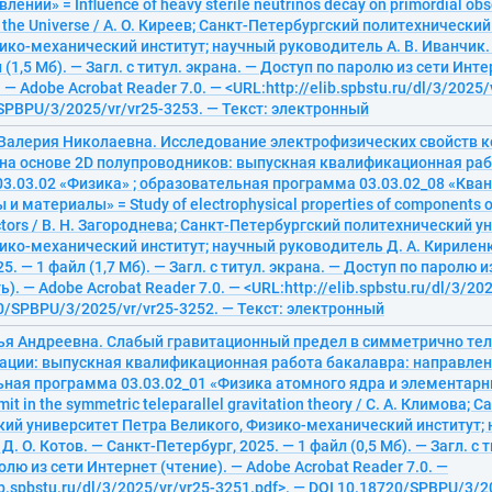
ений» = Influence of heavy sterile neutrinos decay on primordial ob
f the Universe / А. О. Киреев; Санкт-Петербургский политехнически
ико-механический институт; научный руководитель А. В. Иванчик.
 (1,5 Мб). — Загл. с титул. экрана. — Доступ по паролю из сети Инте
— Adobe Acrobat Reader 7.0. — <URL:http://elib.spbstu.ru/dl/3/2025/
SPBPU/3/2025/vr/vr25-3253. — Текст: электронный
 Валерия Николаевна. Исследование электрофизических свойств 
 на основе 2D полупроводников: выпускная квалификационная раб
3.03.02 «Физика» ; образовательная программа 03.03.02_08 «Ква
и материалы» = Study of electrophysical properties of components of
tors / В. Н. Загороднева; Санкт-Петербургский политехнический у
ико-механический институт; научный руководитель Д. А. Кириленк
5. — 1 файл (1,7 Мб). — Загл. с титул. экрана. — Доступ по паролю 
ь). — Adobe Acrobat Reader 7.0. — <URL:http://elib.spbstu.ru/dl/3/20
0/SPBPU/3/2025/vr/vr25-3252. — Текст: электронный
ья Андреевна. Слабый гравитационный предел в симметрично те
ации: выпускная квалификационная работа бакалавра: направлен
ьная программа 03.03.02_01 «Физика атомного ядра и элементарн
limit in the symmetric teleparallel gravitation theory / С. А. Климова
ий университет Петра Великого, Физико-механический институт;
. О. Котов. — Санкт-Петербург, 2025. — 1 файл (0,5 Мб). — Загл. с т
олю из сети Интернет (чтение). — Adobe Acrobat Reader 7.0. —
ib.spbstu.ru/dl/3/2025/vr/vr25-3251.pdf>. — DOI 10.18720/SPBPU/3/2