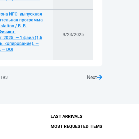
она NFC: выпускная
вательная программа
ation / В. В.
Физико-
9/23/2025
 2025. — 1 файл (1,6
ть, копирование). —
. — DOI
Next
7193
LAST ARRIVALS
MOST REQUESTED ITEMS