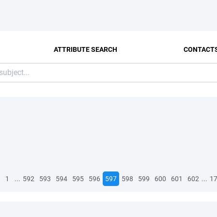
ATTRIBUTE SEARCH
CONTACT
...
...
1
592
593
594
595
596
597
598
599
600
601
602
1