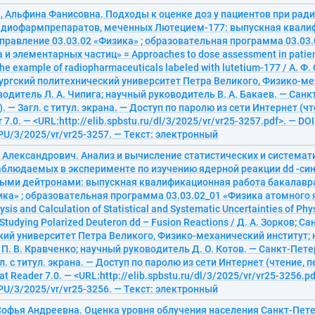
, Альфина Фанисовна. Подходы к оценке доз у пациентов при рад
адиофармпрепаратов, меченных Лютецием-177: выпускная квали
правление 03.03.02 «Физика» ; образовательная программа 03.03
 и элементарных частиц» = Approaches to dose assessment in patient
the example of radiopharmaceuticals labeled with lutetium-177 / А. Ф
ргский политехнический университет Петра Великого, Физико-ме
одитель Л. А. Чипига; научный руководитель В. А. Бакаев. — Санкт
). — Загл. с титул. экрана. — Доступ по паролю из сети Интернет (ч
 7.0. — <URL:http://elib.spbstu.ru/dl/3/2025/vr/vr25-3257.pdf>. — DOI
U/3/2025/vr/vr25-3257. — Текст: электронный
 Александрович. Анализ и вычисление статистических и система
аблюдаемых в эксперименте по изучению ядерной реакции dd -син
ыми дейтронами: выпускная квалификационная работа бакалавр
ика» ; образовательная программа 03.03.02_01 «Физика атомного
sis and Calculation of Statistical and Systematic Uncertainties of Phy
Studying Polarized Deuteron dd – Fusion Reactions / Д. А. Зорков; 
ий университет Петра Великого, Физико-механический институт;
П. В. Кравченко; научный руководитель Д. О. Котов. — Санкт-Петер
гл. с титул. экрана. — Доступ по паролю из сети Интернет (чтение, 
t Reader 7.0. — <URL:http://elib.spbstu.ru/dl/3/2025/vr/vr25-3256.pd
U/3/2025/vr/vr25-3256. — Текст: электронный
Софья Андреевна. Оценка уровня облучения населения Санкт-Пете