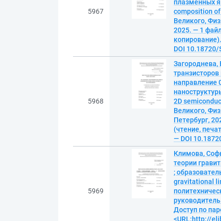
плазменных явл
5967
composition o
Великого, Физ
2025. — 1 файл
копирование). 
DOI 10.18720/
Загороднева,
транзисторов
направление 0
наноструктуры 
5968
2D semiconduc
Великого, Физ
Петербург, 202
(чтение, печат
— DOI 10.1872
Климова, Соф
теории гравит
; образовател
gravitational 
5969
политехническ
руководитель Д
Доступ по пар
<URL:http://el