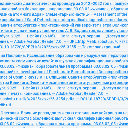
едицинских диагностических процедур за 2012–2022 годы: выпус
нная работа бакалавра: направление 03.03.02 «Физика» ; образо
Физика атомного ядра и элементарных частиц» = Assessment of the le
e population of Saint Petersburg during medical diagnostic procedures 
Санкт-Петербургский политехнический университет Петра Великог
институт; научный руководитель А. В. Водоватов; научный руковод
ург, 2025. — 1 файл (0,6 Мб). — Загл. с титул. экрана. — Доступ по
ие). — Adobe Acrobat Reader 7.0. — <URL:http://elib.spbstu.ru/dl/3/
DOI 10.18720/SPBPU/3/2025/vr/vr25-3255. — Текст: электронный
ия Павловна. Исследование образования и разрушения перхлорат
йствием космических лучей: выпускная квалификационная работа
3.03.02 «Физика» ; образовательная программа 03.03.02_05 «Физ
лений» = Investigation of Perchlorate Formation and Decomposition 
luence of Cosmic Rays / К. П. Спицына; Санкт-Петербургский полите
етра Великого, Физико-механический институт; научный руководит
г, 2025. — 1 файл (1,8 Мб). — Загл. с титул. экрана. — Доступ по п
ние, печать, копирование). — Adobe Acrobat Reader 7.0. —
ib.spbstu.ru/dl/3/2025/vr/vr25-3254.pdf>. — DOI 10.18720/SPBPU/3/2
ронный
н Олегович. Влияние распадов тяжелых стерильных нейтрино на 
мический состав вселенной: выпускная квалификационная работа
3.03.02 «Физика» ; образовательная программа 03.03.02_05 «Физ