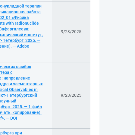
ионуклидной терапии
фикационная работа
.02_01 «Физика
s with radionuclide
. Сафаргалеева;
9/23/2025
ханический институт;
-Петербург, 2025. —
тение). — Adobe
тических ошибок
теза с
а: направление
 ядра и элементарных
sical Observables in
Санкт-Петербургский
9/23/2025
 научный
бург, 2025. — 1 файл
печать, копирование).
f>. — DOI
рбурга при