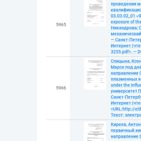
проведении м
квалификацио
03.03.02_01 «
exposure of th
5965
Никандрова; 
механический 
— Санкт-Петерб
Интернет (чтен
3255.pdf>. — 
Спицына, Ксен
Марсе под де
направление 0
плазменных яв
under the Inf
5966
университет П
Санкт-Петербур
Интернет (чте
<URL:http://el
Текст: элект
Киреев, Анто
первичный хи
направление 0