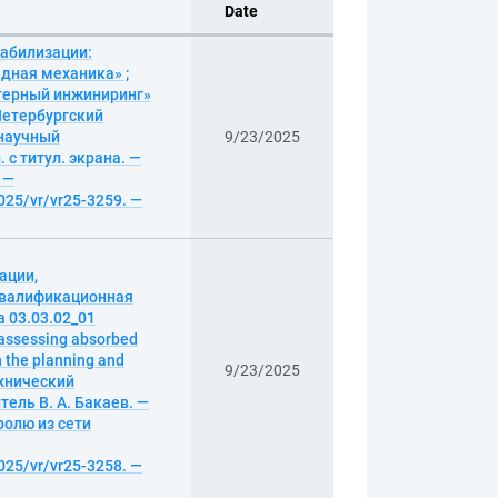
Date
табилизации:
дная механика» ;
терный инжиниринг»
т-Петербургский
 научный
9/23/2025
 с титул. экрана. —
 —
025/vr/vr25-3259. —
ации,
квалификационная
 03.03.02_01
assessing absorbed
n the planning and
9/23/2025
ехнический
ель В. А. Бакаев. —
аролю из сети
025/vr/vr25-3258. —