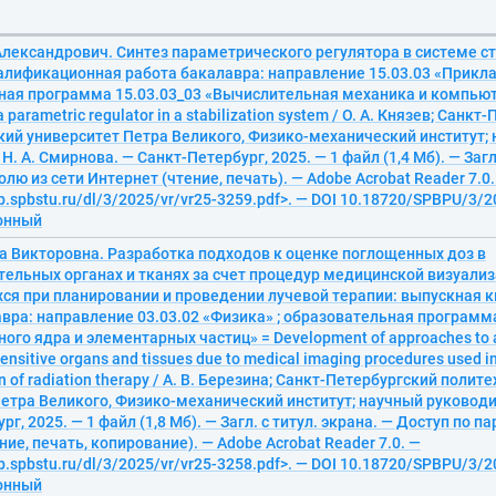
Александрович. Синтез параметрического регулятора в системе с
алификационная работа бакалавра: направление 15.03.03 «Прикла
ная программа 15.03.03_03 «Вычислительная механика и компью
 a parametric regulator in a stabilization system / О. А. Князев; Санк
ий университет Петра Великого, Физико-механический институт;
. А. Смирнова. — Санкт-Петербург, 2025. — 1 файл (1,4 Мб). — Загл.
олю из сети Интернет (чтение, печать). — Adobe Acrobat Reader 7.0.
ib.spbstu.ru/dl/3/2025/vr/vr25-3259.pdf>. — DOI 10.18720/SPBPU/3/2
ронный
а Викторовна. Разработка подходов к оценке поглощенных доз в
ельных органах и тканях за счет процедур медицинской визуализ
ся при планировании и проведении лучевой терапии: выпускная 
вра: направление 03.03.02 «Физика» ; образовательная программа
ого ядра и элементарных частиц» = Development of approaches to 
sensitive organs and tissues due to medical imaging procedures used i
n of radiation therapy / А. В. Березина; Санкт-Петербургский полит
етра Великого, Физико-механический институт; научный руководит
г, 2025. — 1 файл (1,8 Мб). — Загл. с титул. экрана. — Доступ по п
ние, печать, копирование). — Adobe Acrobat Reader 7.0. —
ib.spbstu.ru/dl/3/2025/vr/vr25-3258.pdf>. — DOI 10.18720/SPBPU/3/2
ронный