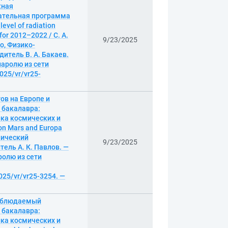
кная
вательная программа
vel of radiation
for 2012–2022 / С. А.
9/23/2025
о, Физико-
итель В. А. Бакаев.
 паролю из сети
2025/vr/vr25-
ов на Европе и
 бакалавра:
ика космических и
on Mars and Europa
хнический
9/23/2025
ель А. К. Павлов. —
аролю из сети
025/vr/vr25-3254. —
наблюдаемый
 бакалавра:
ика космических и