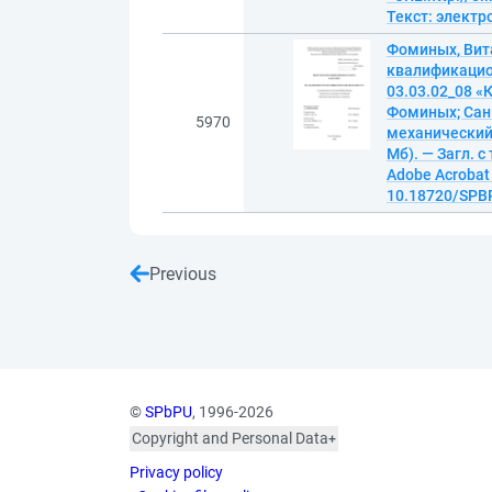
Текст: элект
Фоминых, Вит
квалификацио
03.03.02_08 «К
Фоминых; Сан
5970
механический 
Мб). — Загл. с
Adobe Acrobat 
10.18720/SPBP
Previous
©
SPbPU
, 1996-2026
Copyright and Personal Data
The photographs are
Privacy policy
published with the