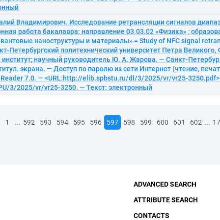
ронный
алий Владимирович. Исследование ретрансляции сигналов диапаз
нная работа бакалавра: направление 03.03.02 «Физика» ; образо
вантовые наноструктуры и материалы» = Study of NFC signal retransl
кт-Петербургский политехнический университет Петра Великого, 
институт; научный руководитель Ю. А. Жарова. — Санкт-Петербург,
 титул. экрана. — Доступ по паролю из сети Интернет (чтение, печа
Reader 7.0. — <URL:http://elib.spbstu.ru/dl/3/2025/vr/vr25-3250.pdf>
U/3/2025/vr/vr25-3250. — Текст: электронный
...
...
1
592
593
594
595
596
597
598
599
600
601
602
1
ADVANCED SEARCH
ATTRIBUTE SEARCH
CONTACTS