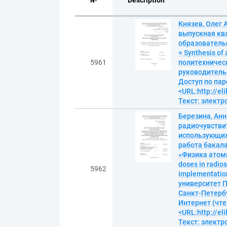
№
Description
Князев, Олег 
выпускная кв
образователь
= Synthesis of
5961
политехническ
руководитель Н
Доступ по пар
<URL:http://el
Текст: элект
Березина, Анн
радиочувствит
использующих
работа бакала
«Физика атомн
doses in radio
5962
implementatio
университет П
Санкт-Петербур
Интернет (чте
<URL:http://el
Текст: элект