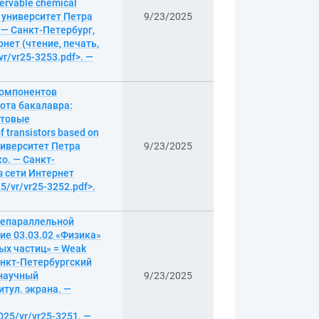
servable chemical
й университет Петра
9/23/2025
 — Санкт-Петербург,
рнет (чтение, печать,
vr/vr25-3253.pdf>. —
компонентов
ота бакалавра:
нтовые
 transistors based on
ниверситет Петра
9/23/2025
о. — Санкт-
из сети Интернет
25/vr/vr25-3252.pdf>.
лепараллельной
ие 03.03.02 «Физика»
ых частиц» = Weak
; Санкт-Петербургский
 научный
9/23/2025
итул. экрана. —
025/vr/vr25-3251. —