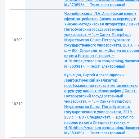
id=373596>. — Текст: электронный
Чернобровкина, Л.А. Английский язык в
сфере потребления (аспекты перевода):
Учебно-методическая литература / Санкт
Петербургский государственный
университет. — 1. — Санкт-Петербург:
10209
Издательство Санкт-Петербургского
государственного университета, 2019. — 
с. — ВО - Специалитет. — Доступ по паро
из сети Интернет (чтение). —
<URL:https://znanium.com/catalog/docume
id=353381>. — Текст: электронный
Кузнецов, Сергей Александрович.
Лингвистический анализатор:
преобразование текста в метаязыковую
структуру данных: Монография / Санкт-
Петербургский государственный
университет. — 1. — Санкт-Петербург:
10210
Издательство Санкт-Петербургского
государственного университета, 2019. —
238 с. — ВО - Специалитет. — Доступ по
паролю из сети Интернет (чтение). —
<URL:https://znanium.com/catalog/docume
id=353369>. — Текст: электронный