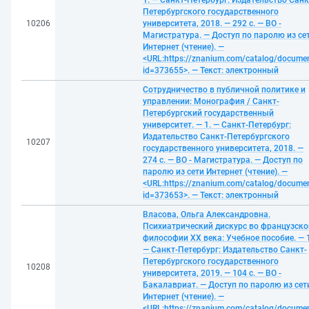
1. — Санкт-Петербург: Издательство Санк
Петербургского государственного
10206
университета, 2018. — 292 с. — ВО -
Магистратура. — Доступ по паролю из се
Интернет (чтение). —
<URL:https://znanium.com/catalog/docume
id=373655>. — Текст: электронный
Сотрудничество в публичной политике и
управлении: Монография / Санкт-
Петербургский государственный
университет. — 1. — Санкт-Петербург:
Издательство Санкт-Петербургского
10207
государственного университета, 2018. —
274 с. — ВО - Магистратура. — Доступ по
паролю из сети Интернет (чтение). —
<URL:https://znanium.com/catalog/docume
id=373653>. — Текст: электронный
Власова, Ольга Александровна.
Психиатрический дискурс во французско
философии ХХ века: Учебное пособие. — 1
— Санкт-Петербург: Издательство Санкт-
Петербургского государственного
10208
университета, 2019. — 104 с. — ВО -
Бакалавриат. — Доступ по паролю из сет
Интернет (чтение). —
<URL:https://znanium.com/catalog/docume