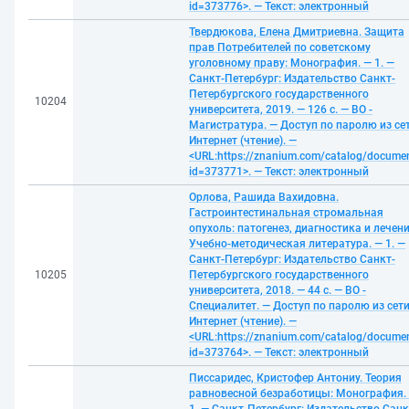
id=373776>. — Текст: электронный
Твердюкова, Елена Дмитриевна. Защита
прав Потребителей по советскому
уголовному праву: Монография. — 1. —
Санкт-Петербург: Издательство Санкт-
Петербургского государственного
10204
университета, 2019. — 126 с. — ВО -
Магистратура. — Доступ по паролю из се
Интернет (чтение). —
<URL:https://znanium.com/catalog/docume
id=373771>. — Текст: электронный
Орлова, Рашида Вахидовна.
Гастроинтестинальная стромальная
опухоль: патогенез, диагностика и лечени
Учебно-методическая литература. — 1. —
Санкт-Петербург: Издательство Санкт-
10205
Петербургского государственного
университета, 2018. — 44 с. — ВО -
Специалитет. — Доступ по паролю из сет
Интернет (чтение). —
<URL:https://znanium.com/catalog/docume
id=373764>. — Текст: электронный
Писсаридес, Кристофер Антониу. Теория
равновесной безработицы: Монография.