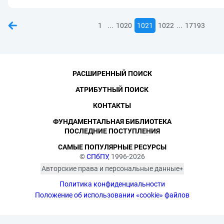
...
...
1
1020
1021
1022
17193
РАСШИРЕННЫЙ ПОИСК
АТРИБУТНЫЙ ПОИСК
КОНТАКТЫ
ФУНДАМЕНТАЛЬНАЯ БИБЛИОТЕКА
ПОСЛЕДНИЕ ПОСТУПЛЕНИЯ
САМЫЕ ПОПУЛЯРНЫЕ РЕСУРСЫ
©
СПбПУ
, 1996-2026
Авторские права и персональные данные
Фотографии размещены с согласия
Политика конфиденциальности
изображённых лиц в соответствии
с требованиями законодательства
Положение об использовании «cookie» файлов
о персональных данных. Согласно
ст. 152.1 ГК РФ «Охрана изображения
гражданина», все фотоматериалы