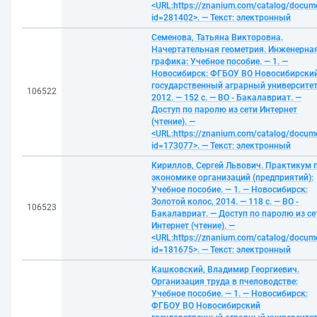
<URL:https://znanium.com/catalog/docum
id=281402>. — Текст: электронный
Семенова, Татьяна Викторовна.
Начертательная геометрия. Инженерна
графика: Учебное пособие. — 1. —
Новосибирск: ФГБОУ ВО Новосибирски
государственный аграрный университет
106522
2012. — 152 с. — ВО - Бакалавриат. —
Доступ по паролю из сети Интернет
(чтение). —
<URL:https://znanium.com/catalog/docum
id=173077>. — Текст: электронный
Кириллов, Сергей Львович. Практикум 
экономике организаций (предприятий):
Учебное пособие. — 1. — Новосибирск:
Золотой колос, 2014. — 118 с. — ВО -
106523
Бакалавриат. — Доступ по паролю из се
Интернет (чтение). —
<URL:https://znanium.com/catalog/docum
id=181675>. — Текст: электронный
Кашковский, Владимир Георгиевич.
Организация труда в пчеловодстве:
Учебное пособие. — 1. — Новосибирск:
ФГБОУ ВО Новосибирский