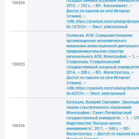
государственный аграрный университет
106524
2012. — 102 с. — ВО - Бакалавриат. —
Доступ по паролю из сети Интернет
(чтение). —
<URL:https://znanium.com/catalog/docum
id=147033>. — Текст: электронный
Склярова, Ю.М. Совершенствование
организационно-экономического
механизма инвестиционной деятельнос
предпринимательских структур
регионального АПК: Монография. — 1. —
Ставрополь: Ставропольский
106525
государственный аграрный университет
2014. — 208 с. — ВО - Магистратура. —
Доступ по паролю из сети Интернет
(чтение). —
<URL:https://znanium.com/catalog/docum
id=62510>. — Текст: электронный
Катькало, Валерий Сергеевич. Эволюци
теории стратегического управления:
Монография / Санкт-Петербургский
государственный университет. — 1. — СП
Издательство "Высшая школа
106526
менеджмента", 2011. — 548 с. — ВО -
Магистратура. — Доступ по паролю из с