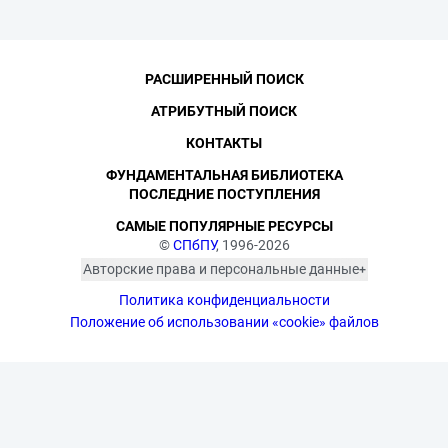
РАСШИРЕННЫЙ ПОИСК
АТРИБУТНЫЙ ПОИСК
КОНТАКТЫ
ФУНДАМЕНТАЛЬНАЯ БИБЛИОТЕКА
ПОСЛЕДНИЕ ПОСТУПЛЕНИЯ
САМЫЕ ПОПУЛЯРНЫЕ РЕСУРСЫ
©
СПбПУ
, 1996-2026
Авторские права и персональные данные
Фотографии размещены с согласия
Политика конфиденциальности
изображённых лиц в соответствии
с требованиями законодательства
Положение об использовании «cookie» файлов
о персональных данных. Согласно
ст. 152.1 ГК РФ «Охрана изображения
гражданина», все фотоматериалы
являются объектами авторского
права. Их копирование и дальнейшее
использование без письменного