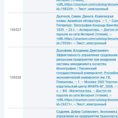
Интернет (чтение). —
<URL:https://znanium.com/catalog/docum
id=198329>. — Текст: электронный
Дьячков, Семен. Деньги. Комическая
поэма: Архивная литература. — 1. — Сан
Петербург: Типография Конрада Вингеб
106527
1839. — 23 с. — Аспирантура. — Доступ п
паролю из сети Интернет (чтение). —
<URL:https://znanium.com/catalog/docum
id=79926>. — Текст: электронный
Дорофеев, Владимир Дмитриевич.
Эффективность управления трудовыми
ресурсами предприятия при внедрении
системы менеджмента качества:
Монография / Пензенский
государственный университет; Российс
106528
экономический университет им. Г.В.
Плеханова. — 1. — Москва: ООО "Научно
издательский центр ИНФРА-М", 2008. —
с. — ВО - Магистратура. — Доступ по
паролю из сети Интернет (чтение). —
<URL:https://znanium.com/catalog/docum
id=76371>. — Текст: электронный
Садриев, Дуфер Сабирович. Экономика
управление на предприятии транспорта