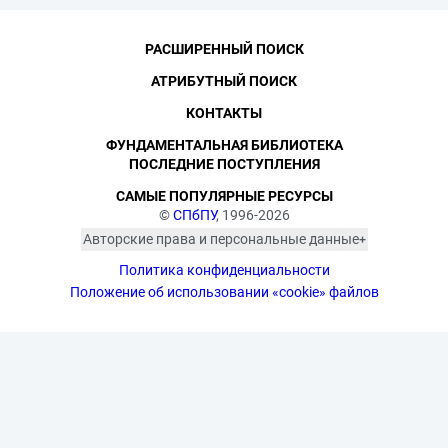
РАСШИРЕННЫЙ ПОИСК
АТРИБУТНЫЙ ПОИСК
КОНТАКТЫ
ФУНДАМЕНТАЛЬНАЯ БИБЛИОТЕКА
ПОСЛЕДНИЕ ПОСТУПЛЕНИЯ
САМЫЕ ПОПУЛЯРНЫЕ РЕСУРСЫ
©
СПбПУ
, 1996-2026
Авторские права и персональные данные
Фотографии размещены с согласия
Политика конфиденциальности
изображённых лиц в соответствии
с требованиями законодательства
Положение об использовании «cookie» файлов
о персональных данных. Согласно
ст. 152.1 ГК РФ «Охрана изображения
гражданина», все фотоматериалы
являются объектами авторского
права. Их копирование и дальнейшее
использование без письменного
согласия правообладателя
запрещено.