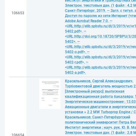
Институт энергетики и транспортных си
Электрон. текстовые дан. (1 файл : 4,2 М
Санкт-Петербург, 2019. — Загл. с титул. 
106653
Доступ по паролю из сети Интернет (чте
Adobe Acrobat Reader 7.0. —
<URL:http://elib.spbstu.ru/dl/3/2019/vr/vr
5402.pdf>. —
<URL:http://doi.org/10.18720/SPBPU/3/20
5402>. —
<URL:http://elib.spbstu.ru/dl/3/2019/vr/re
5402-o.pdf>. —
<URL:http://elib.spbstu.ru/dl/3/2019/vr/re
5402-r.pdf>. —
<URL:http://elib.spbstu.ru/dl/3/2019/vr/re
5402-a.pdf>.
Красильников, Сергей Александрович.
Турбовинтовой двигатель мощностью 2
[Электронный ресурс]: выпускная
квалификационная работа бакалавра: 1
Энергетическое машиностроение ; 13.03.
Авиационные двигатели и энергетическ
установки = 2.2 MW Turboprop Engine / С.
Красильников; Санкт-Петербургский
политехнический университет Петра Ве
Институт энергетики ; науч. рук. Ю. В. М
Электрон. текстовые дан. (1 файл : 2,8 М
106654