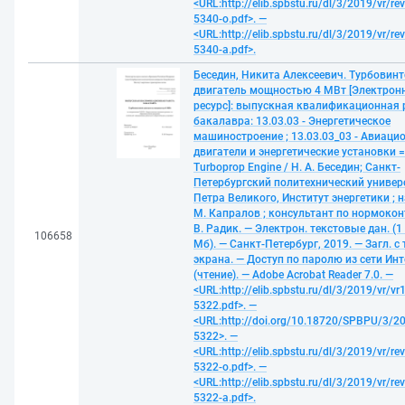
<URL:http://elib.spbstu.ru/dl/3/2019/vr/re
5340-o.pdf>. —
<URL:http://elib.spbstu.ru/dl/3/2019/vr/re
5340-a.pdf>.
Беседин, Никита Алексеевич. Турбовин
двигатель мощностью 4 МВт [Электрон
ресурс]: выпускная квалификационная 
бакалавра: 13.03.03 - Энергетическое
машиностроение ; 13.03.03_03 - Авиаци
двигатели и энергетические установки 
Turboprop Engine / Н. А. Беседин; Санкт-
Петербургский политехнический универ
Петра Великого, Институт энергетики ; на
М. Капралов ; консультант по нормокон
В. Радик. — Электрон. текстовые дан. (1 
106658
Мб). — Санкт-Петербург, 2019. — Загл. с 
экрана. — Доступ по паролю из сети Ин
(чтение). — Adobe Acrobat Reader 7.0. —
<URL:http://elib.spbstu.ru/dl/3/2019/vr/vr
5322.pdf>. —
<URL:http://doi.org/10.18720/SPBPU/3/20
5322>. —
<URL:http://elib.spbstu.ru/dl/3/2019/vr/re
5322-o.pdf>. —
<URL:http://elib.spbstu.ru/dl/3/2019/vr/re
5322-a.pdf>.