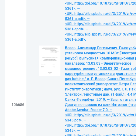
<URL:http://doi.org/10.18720/SPBPU/3/20
5361>. —
<URL:http://elib.spbstu.ru/dl/3/2019/vr/re
5361-o.pdf>. —
<URL:http://elib.spbstu.ru/dl/3/2019/vr/re
5361-r.pdf>. —
<URL:http://elib.spbstu.ru/dl/3/2019/vr/re
5361-a.pdf>.
Белов, Александр Евгеньевич. Газотурб
установка мощностью 16 МВт [Электр
ресурс]: выпускная квалификационная 
бакалавра: 13.03.03 - Энергетическое
машиностроение ; 13.03.03_02 - Газотур
паротурбинные установки и двигатели 
gas turbine / А. Е. Белов; Санкт-Петербу
политехнический университет Петра Ве
Институт энергетики ; науч. рук. Г. Л. Ра
Электрон. текстовые дан. (1 файл : 4,4 М
Санкт-Петербург, 2019. — Загл. с титул. 
106656
Доступ по паролю из сети Интернет (чте
Adobe Acrobat Reader 7.0. —
<URL:http://elib.spbstu.ru/dl/3/2019/vr/vr
5345.pdf>. —
<URL:http://doi.org/10.18720/SPBPU/3/20
5345>. —
<URL:http://elib.spbstu.ru/dl/3/2019/vr/re