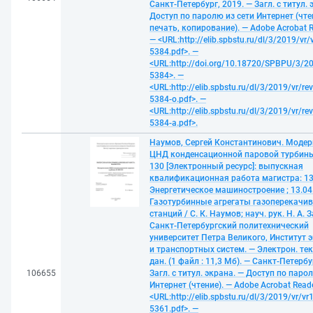
Санкт-Петербург, 2019. — Загл. с титул. 
Доступ по паролю из сети Интернет (чте
печать, копирование). — Adobe Acrobat R
— <URL:http://elib.spbstu.ru/dl/3/2019/vr/
5384.pdf>. —
<URL:http://doi.org/10.18720/SPBPU/3/20
5384>. —
<URL:http://elib.spbstu.ru/dl/3/2019/vr/re
5384-o.pdf>. —
<URL:http://elib.spbstu.ru/dl/3/2019/vr/re
5384-a.pdf>.
Наумов, Сергей Константинович. Моде
ЦНД конденсационной паровой турбины
130 [Электронный ресурс]: выпускная
квалификационная работа магистра: 13.
Энергетическое машиностроение ; 13.04.
Газотурбинные агрегаты газоперекачи
станций / С. К. Наумов; науч. рук. Н. А. 
Санкт-Петербургский политехнический
университет Петра Великого, Институт 
и транспортных систем. — Электрон. те
дан. (1 файл : 11,3 Мб). — Санкт-Петербу
106655
Загл. с титул. экрана. — Доступ по паро
Интернет (чтение). — Adobe Acrobat Reade
<URL:http://elib.spbstu.ru/dl/3/2019/vr/vr
5361.pdf>. —