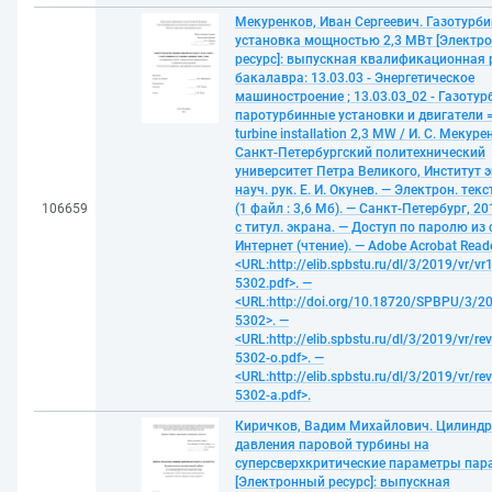
Мекуренков, Иван Сергеевич. Газотурб
установка мощностью 2,3 МВт [Электр
ресурс]: выпускная квалификационная 
бакалавра: 13.03.03 - Энергетическое
машиностроение ; 13.03.03_02 - Газотур
паротурбинные установки и двигатели 
turbine installation 2,3 MW / И. С. Мекуре
Санкт-Петербургский политехнический
университет Петра Великого, Институт э
науч. рук. Е. И. Окунев. — Электрон. тек
106659
(1 файл : 3,6 Мб). — Санкт-Петербург, 20
с титул. экрана. — Доступ по паролю из 
Интернет (чтение). — Adobe Acrobat Reade
<URL:http://elib.spbstu.ru/dl/3/2019/vr/vr
5302.pdf>. —
<URL:http://doi.org/10.18720/SPBPU/3/20
5302>. —
<URL:http://elib.spbstu.ru/dl/3/2019/vr/re
5302-o.pdf>. —
<URL:http://elib.spbstu.ru/dl/3/2019/vr/re
5302-a.pdf>.
Киричков, Вадим Михайлович. Цилиндр
давления паровой турбины на
суперсверхкритические параметры пар
[Электронный ресурс]: выпускная