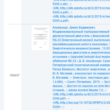
5345-z.zip>. —
<URL:http://elib.spbstu.ru/dl/3/2019/vr/re
5345-o.pdf>. —
<URL:http://elib.spbstu.ru/dl/3/2019/vr/re
5345-a.pdf>.
Альбрандт, Денис Вадимович.
Модернизированный турбореактивный
двухконтурный двигатель с форсажной
РД-33 [Электронный ресурс]: выпускная
квалификационная работа бакалавра: 1
Энергетическое машиностроение ; 13.03.
Авиационные двигатели и энергетическ
установки = Upgraded turbojet dual engin
afterburner RD-33 / Д. В. Альбрандт; Санк
Петербургский политехнический универ
Петра Великого, Институт энергетики ; н
Ю. В. Матвеев ; консультант по нормок
106657
В. Матвеев. — Электрон. текстовые дан. 
1,6 Мб). — Санкт-Петербург, 2019. — Загл
экрана. — Доступ по паролю из сети Ин
(чтение). — Adobe Acrobat Reader 7.0. —
<URL:http://elib.spbstu.ru/dl/3/2019/vr/vr
5340.pdf>. —
<URL:http://doi.org/10.18720/SPBPU/3/20
5340>. —