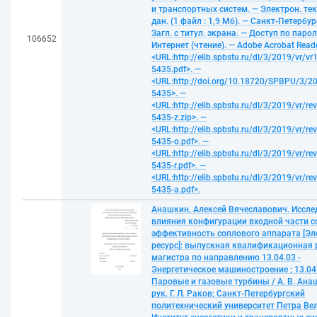
и транспортных систем. — Электрон. те
дан. (1 файл : 1,9 Мб). — Санкт-Петербур
Загл. с титул. экрана. — Доступ по паро
106652
Интернет (чтение). — Adobe Acrobat Reade
<URL:http://elib.spbstu.ru/dl/3/2019/vr/vr
5435.pdf>. —
<URL:http://doi.org/10.18720/SPBPU/3/20
5435>. —
<URL:http://elib.spbstu.ru/dl/3/2019/vr/re
5435-z.zip>. —
<URL:http://elib.spbstu.ru/dl/3/2019/vr/re
5435-o.pdf>. —
<URL:http://elib.spbstu.ru/dl/3/2019/vr/re
5435-r.pdf>. —
<URL:http://elib.spbstu.ru/dl/3/2019/vr/re
5435-a.pdf>.
Анашкин, Алексей Вячеславович. Иссле
влияния конфигурации входной части с
эффективность соплового аппарата [Э
ресурс]: выпускная квалификационная 
магистра по направлению 13.04.03 -
Энергетическое машиностроение ; 13.04.
Паровые и газовые турбины / А. В. Анаш
рук. Г. Л. Раков; Санкт-Петербургский
политехнический университет Петра Ве