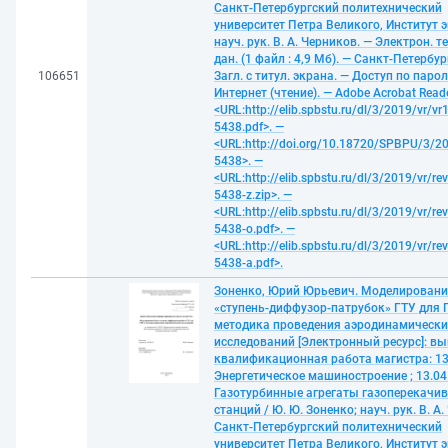
Санкт-Петербургский политехнический
университет Петра Великого, Институт э
науч. рук. В. А. Черников. — Электрон. 
дан. (1 файл : 4,9 Мб). — Санкт-Петербур
106651
Загл. с титул. экрана. — Доступ по паро
Интернет (чтение). — Adobe Acrobat Reade
<URL:http://elib.spbstu.ru/dl/3/2019/vr/vr
5438.pdf>. —
<URL:http://doi.org/10.18720/SPBPU/3/20
5438>. —
<URL:http://elib.spbstu.ru/dl/3/2019/vr/re
5438-z.zip>. —
<URL:http://elib.spbstu.ru/dl/3/2019/vr/re
5438-o.pdf>. —
<URL:http://elib.spbstu.ru/dl/3/2019/vr/re
5438-a.pdf>.
Зоненко, Юрий Юрьевич. Моделировани
«ступень-диффузор-патрубок» ГТУ для 
методика проведения аэродинамически
исследований [Электронный ресурс]: в
квалификационная работа магистра: 13.
Энергетическое машиностроение ; 13.04.
Газотурбинные агрегаты газоперекачи
станций / Ю. Ю. Зоненко; науч. рук. В. А
Санкт-Петербургский политехнический
университет Петра Великого, Институт 