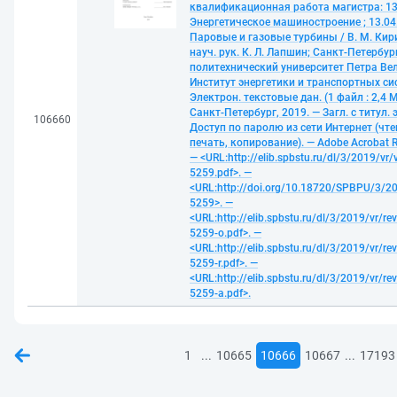
квалификационная работа магистра: 13.
Энергетическое машиностроение ; 13.04.
Паровые и газовые турбины / В. М. Кир
науч. рук. К. Л. Лапшин; Санкт-Петербур
политехнический университет Петра Ве
Институт энергетики и транспортных си
Электрон. текстовые дан. (1 файл : 2,4 М
Санкт-Петербург, 2019. — Загл. с титул. 
106660
Доступ по паролю из сети Интернет (чте
печать, копирование). — Adobe Acrobat R
— <URL:http://elib.spbstu.ru/dl/3/2019/vr/
5259.pdf>. —
<URL:http://doi.org/10.18720/SPBPU/3/20
5259>. —
<URL:http://elib.spbstu.ru/dl/3/2019/vr/re
5259-o.pdf>. —
<URL:http://elib.spbstu.ru/dl/3/2019/vr/re
5259-r.pdf>. —
<URL:http://elib.spbstu.ru/dl/3/2019/vr/re
5259-a.pdf>.
...
...
1
10665
10666
10667
17193