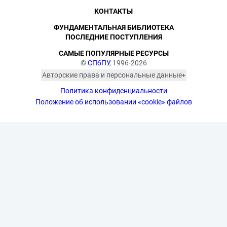
КОНТАКТЫ
ФУНДАМЕНТАЛЬНАЯ БИБЛИОТЕКА
ПОСЛЕДНИЕ ПОСТУПЛЕНИЯ
САМЫЕ ПОПУЛЯРНЫЕ РЕСУРСЫ
©
СПбПУ
, 1996-2026
Авторские права и персональные данные
Фотографии размещены с согласия
Политика конфиденциальности
изображённых лиц в соответствии
с требованиями законодательства
Положение об использовании «cookie» файлов
о персональных данных. Согласно
ст. 152.1 ГК РФ «Охрана изображения
гражданина», все фотоматериалы
являются объектами авторского
права. Их копирование и дальнейшее
использование без письменного
согласия правообладателя
запрещено.