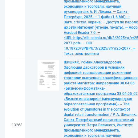
промышленного менеджмента,
экономики и торговли; научный
руководитель А. И. Лёвина. — Санкт-
Петербург, 2025. — 1 файл (1,6 Мб). —
Загл. с титул. экрана. — Доступ по парол
из сети Интернет (чтение, печать). — Adob
Acrobat Reader 7.0. —
<URL:http://elib.spbstu.ru/dl/3/2025/vr/vr25
2077.pdf>. — DOI
10.18720/SPBPU/3/2025/vr/vr25-2077. —
Текст: электронный
Шишняк, Роман Александрович.
Эволюция дарксторов в условиях
цифровой трансформации розничной
торговли: выпускная квалификационная
работа магистра: направление 38.04.05
«Бизнес-информатика» ;
образовательная программа 38.04.05_02
«Бизнес-инжиниринг (международная
образовательная программа)» = The
evolution of Darkstores in the context of
digital retail transformation / Р. А. Шишняк;
Санкт-Петербургский политехнический
13268
университет Петра Великого, Институт
промышленного менеджмента,
экономики и торговли; научный