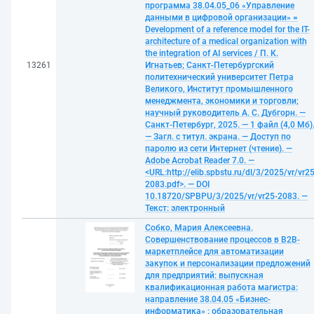
программа 38.04.05_06 «Управление
данными в цифровой организации» =
Development of a reference model for the IT-
architecture of a medical organization with
the integration of AI services / П. К.
13261
Игнатьев; Санкт-Петербургский
политехнический университет Петра
Великого, Институт промышленного
менеджмента, экономики и торговли;
научный руководитель А. С. Дубгорн. —
Санкт-Петербург, 2025. — 1 файл (4,0 Мб)
— Загл. с титул. экрана. — Доступ по
паролю из сети Интернет (чтение). —
Adobe Acrobat Reader 7.0. —
<URL:http://elib.spbstu.ru/dl/3/2025/vr/vr25
2083.pdf>. — DOI
10.18720/SPBPU/3/2025/vr/vr25-2083. —
Текст: электронный
Собко, Мария Алексеевна.
Совершенствование процессов в B2B-
маркетплейсе для автоматизации
закупок и персонализации предложений
для предприятий: выпускная
квалификационная работа магистра:
направление 38.04.05 «Бизнес-
информатика» ; образовательная