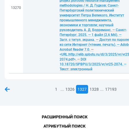
project portfolio resource management
methodologies / Н. Д. Гудков; Санкт-
13270
Петербургский политехнический
университет Петра Великого, Институт
промышленного менеджмента,
экономики и торговли; научный
руководитель А. Д. Борреманс. — Санкт-
Петербург, 2025. — 1 файл (2,6 Мб). —
Загл. с титул. экрана. — Доступ по парол
из сети Интернет (чтение, печать). — Adob
Acrobat Reader 7.0. —
<URL:http://elib.spbstu.ru/dl/3/2025/vr/vr25
2074.pdf>. — DOI
10.18720/SPBPU/3/2025/vr/vr25-2074. —
Текст: электронный
...
...
1
1326
1327
1328
17193
РАСШИРЕННЫЙ ПОИСК
АТРИБУТНЫЙ ПОИСК