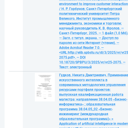
environment to improve customer interaction
/ Н. Р. Горбунов; Санкт-Петербургский
политехнический университет Петра
Великого, Институт промышленного
менеджмента, экономики и торговли;
научный руководитель К. В. Фролов. —
Санкт-Петербург, 2025. — 1 файл (1,0 Мб)
— Загл. с титул. экрана. — Доступ по
паролю из сети Интернет (чтение). —
Adobe Acrobat Reader 7.0. —
<URL:http://elib.spbstu.ru/dl/3/2025/vr/vr25
2075.pdf>. — DOI
10.18720/SPBPU/3/2025/vr/vr25-2075. —
Текст: электронный
Гудков, Никита Дмитриевич. Применение
искусственного интеллекта в
современных методологиях управления
ресурсами портфеля проектов:
выпускная квалификационная работа
магистра: направление 38.04.05 «Бизнес-
информатика» ; образовательная
программа 38.04.05_02 «Бизнес-
инжиниринг (международная
образовательная программа)» =
Application of artificial intelligence in moder