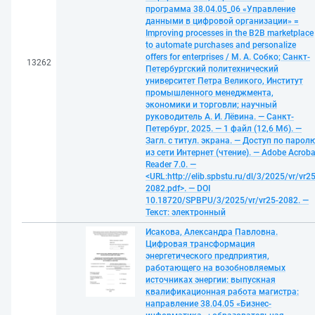
программа 38.04.05_06 «Управление
данными в цифровой организации» =
Improving processes in the B2B marketplace
to automate purchases and personalize
offers for enterprises / М. А. Собко; Санкт-
13262
Петербургский политехнический
университет Петра Великого, Институт
промышленного менеджмента,
экономики и торговли; научный
руководитель А. И. Лёвина. — Санкт-
Петербург, 2025. — 1 файл (12,6 Мб). —
Загл. с титул. экрана. — Доступ по парол
из сети Интернет (чтение). — Adobe Acroba
Reader 7.0. —
<URL:http://elib.spbstu.ru/dl/3/2025/vr/vr25
2082.pdf>. — DOI
10.18720/SPBPU/3/2025/vr/vr25-2082. —
Текст: электронный
Исакова, Александра Павловна.
Цифровая трансформация
энергетического предприятия,
работающего на возобновляемых
источниках энергии: выпускная
квалификационная работа магистра:
направление 38.04.05 «Бизнес-