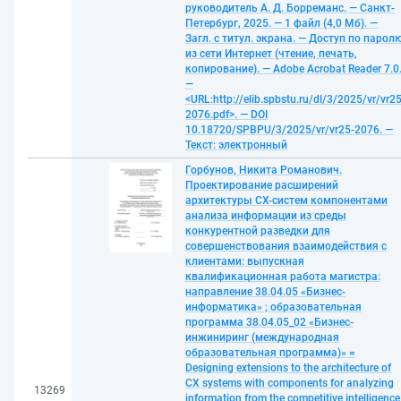
руководитель А. Д. Борреманс. — Санкт-
Петербург, 2025. — 1 файл (4,0 Мб). —
Загл. с титул. экрана. — Доступ по парол
из сети Интернет (чтение, печать,
копирование). — Adobe Acrobat Reader 7.0
—
<URL:http://elib.spbstu.ru/dl/3/2025/vr/vr25
2076.pdf>. — DOI
10.18720/SPBPU/3/2025/vr/vr25-2076. —
Текст: электронный
Горбунов, Никита Романович.
Проектирование расширений
архитектуры CХ-систем компонентами
анализа информации из среды
конкурентной разведки для
совершенствования взаимодействия с
клиентами: выпускная
квалификационная работа магистра:
направление 38.04.05 «Бизнес-
информатика» ; образовательная
программа 38.04.05_02 «Бизнес-
инжиниринг (международная
образовательная программа)» =
Designing extensions to the architecture of
CX systems with components for analyzing
13269
information from the competitive intelligence