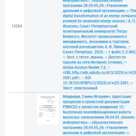
информатика» ; образовательная
программа 38.04.05_06 «Управление
данными в цифровой организации» = The
digital transformation of an energy company
powered by renewable energy sources / А. П.
13263
Исакова; Санкт-Петербургский
политехнический университет Петра
Великого, Институт промышленного
менеджмента, экономики и торговли;
научный руководитель А. И. Лёвина. —
Санкт-Петербург, 2025. — 1 файл (1,5 Мб)
— Загл. с титул. экрана. — Доступ по
паролю из сети Интернет (чтение). —
Adobe Acrobat Reader 7.0. —
<URL:http://elib.spbstu.ru/dl/3/2025/vr/vr25
2081.pdf>. — DOI
10.18720/SPBPU/3/2025/vr/vr25-2081. —
Текст: электронный
Медведев, Семен Игоревич. Адаптация
процессов и проектной документации
PRINCE2 к проектам внедрения 1С:
выпускная квалификационная работа
магистра: направление 38.04.05 «Бизнес-
информатика» ; образовательная
программа 38.04.05_06 «Управление
данными в цифровой организации» =