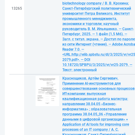
biotechnology company / В. В. Крохина;
13265
Санкт-Петербургский политехнический
университет Петра Великого, Институт
промышленного менеджмента,
экономики и торговли; научный
руководитель В. М. Ильяшенко. — Санкт-
Петербург, 2025. — 1 файл (1,5 Мб). —
Загл. с титул. экрана. — Доступ по парол
из сети Интернет (чтение). — Adobe Acroba
Reader 7.0. —
<URL:http://elib.spbstu.ru/dl/3/2025/vr/vr25
2079.pdf>. — DOI
10.18720/SPBPU/3/2025/vr/vr25-2079. —
Текст: электронный
Краснощеков, Артём Сергеевич.
Применение AI-инструментов для
совершенствования основных процессов
ИТ-компании: выпускная
квалификационная работа магистра:
направление 38.04.05 «Бизнес-
информатика» ; образовательная
программа 38.04.05_06 «Управление
данными в цифровой организации» =
Application of AI tools for improving core
processes of an IT company / А. С.
Краснощеков; Санкт-Петербургский