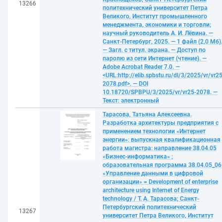
13266
политехнический университет Петра
Великого, Институт промышленного
менеджмента, экономики и торговли;
научный руководитель А. И. Лёвина. —
Санкт-Петербург, 2025. — 1 файл (2,0 Мб)
— Загл. с титул. экрана. — Доступ по
паролю из сети Интернет (чтение). —
Adobe Acrobat Reader 7.0. —
<URL:http://elib.spbstu.ru/dl/3/2025/vr/vr25
2078.pdf>. — DOI
10.18720/SPBPU/3/2025/vr/vr25-2078. —
Текст: электронный
Тарасова, Татьяна Алексеевна.
Разработка архитектуры предприятия с
применением технологии «Интернет
энергии»: выпускная квалификационная
работа магистра: направление 38.04.05
«Бизнес-информатика» ;
образовательная программа 38.04.05_06
«Управление данными в цифровой
организации» = Development of enterprise
architecture using Internet of Energy
technology / Т. А. Тарасова; Санкт-
Петербургский политехнический
13267
университет Петра Великого, Институт