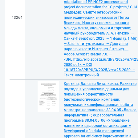
Adaptation of PRINCE2 processes and
project documentation for 1C projects / С. И.
Медведев; Санкт-Петербургский
13264
политехнический университет Петра
Великого, Институт промышленного
менеджмента, экономики и торговли;
научный руководитель А. А. Лепехин. —
Санкт-Петербург, 2025. — 1 файл (2,1 Мб)
— Загл. с титул. экрана. — Доступ по
паролю из сети Интернет (чтение). —
Adobe Acrobat Reader 7.0. —
<URL:http://elib.spbstu.ru/dl/3/2025/vr/vr25
2080.pdf>. — DOI
10.18720/SPBPU/3/2025/vr/vr25-2080. —
Текст: электронный
Крохина, Валерия Витальевна. Развитие
подхода к управлению данными для
повышения эффективности
биотехнологической компании:
выпускная квалификационная работа
магистра: направление 38.04.05 «Бизнес-
информатика» ; образовательная
программа 38.04.05_06 «Управление
данными в цифровой организации» =
Development of a data management
approach for efficiency improvement in a