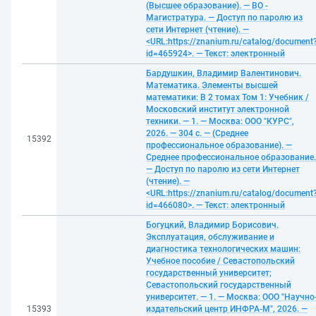
(Высшее образование). — ВО -
Магистратура. — Доступ по паролю из
сети Интернет (чтение). —
<URL:https://znanium.ru/catalog/document
id=465924>. — Текст: электронный
Бардушкин, Владимир Валентинович.
Математика. Элементы высшей
математики: В 2 томах Том 1: Учебник /
Московский институт электронной
техники. — 1. — Москва: ООО "КУРС",
2026. — 304 с. — (Среднее
15392
профессиональное образование). —
Среднее профессиональное образование.
— Доступ по паролю из сети Интернет
(чтение). —
<URL:https://znanium.ru/catalog/document
id=466080>. — Текст: электронный
Богуцкий, Владимир Борисович.
Эксплуатация, обслуживание и
диагностика технологических машин:
Учебное пособие / Севастопольский
государственный университет;
Севастопольский государственный
университет. — 1. — Москва: ООО "Научно
15393
издательский центр ИНФРА-М", 2026. —