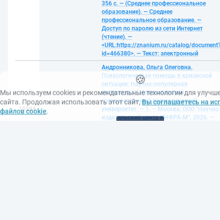
356 с. — (Среднее профессиональное
образование). — Среднее
профессиональное образование. —
Доступ по паролю из сети Интернет
(чтение). —
<URL:https://znanium.ru/catalog/document
id=466380>. — Текст: электронный
🍪
Андронникова, Ольга Олеговна.
Психологическая помощь в кризисной
Мы используем cookies и рекомендательные технологии для улучш
ситуации: Научно-популярная
сайта. Продолжая использовать этот сайт,
Вы соглашаетесь на ис
литература / Новосибирский
файлов cookie
.
государственный педагогический
15394
университет. — 1. — Москва: ООО "Научно
Принять
издательский центр ИНФРА-М", 2026. —
378 с. — (Интересно знать). — Доступ по
паролю из сети Интернет (чтение). —
<URL:https://znanium.ru/catalog/document
id=465630>. — Текст: электронный
Басовский, Леонид Ефимович.
Экономика: Учебное пособие / Тульский
государственный педагогический
университет им. Л.Н. Толстого. — 1. —
Москва: ООО "Научно-издательский
15395
центр ИНФРА-М", 2026. — 375 с. —
(Высшее образование). — ВО -