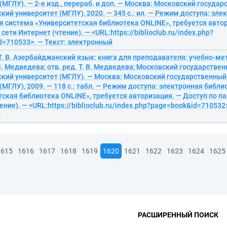
(МГЛУ). — 2-е изд., перераб. и доп. — Москва: Московский госуда
кий университет (МГЛУ), 2020. — 345 с.: ил. — Режим доступа: эле
я система «Университетская библиотека ONLINE», требуется авто
сети Интернет (чтение). — <URL:https://biblioclub.ru/index.php?
d=710533>. — Текст: электронный
Т. В. Азербайджанский язык: книга для преподавателя: учебно-м
 В. Медведева; отв. ред. Т. В. Медведева; Московский государстве
ский университет (МГЛУ). — Москва: Московский государственный
(МГЛУ), 2009. — 118 с.: табл. — Режим доступа: электронная библ
ская библиотека ONLINE», требуется авторизация. — Доступ по па
ение). — <URL:https://biblioclub.ru/index.php?page=book&id=710532>
й
1615
1616
1617
1618
1619
1620
1621
1622
1623
1624
1625
РАСШИРЕННЫЙ ПОИСК