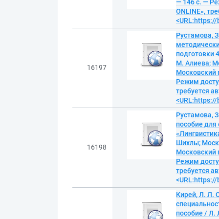
— 146 с. — 
ONLINE», тре
<URL:https:/
Рустамова, З
методически
подготовки 4
М. Алиева; 
16197
Московский г
Режим досту
требуется ав
<URL:https:/
Рустамова, З
пособие для 
«Лингвистика»
Шихлы; Моск
16198
Московский г
Режим досту
требуется ав
<URL:https:/
Кирей, Л. Л.
специальност
пособие / Л.