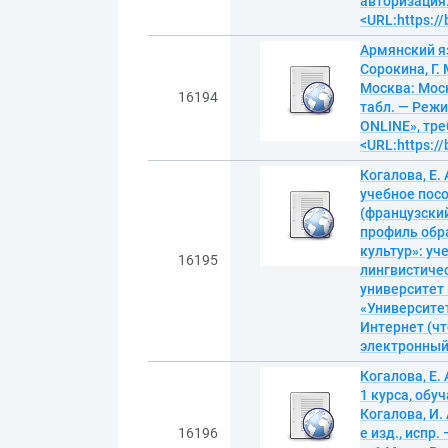
авторизация.
<URL:https:/
Армянский язы
Сорокина, Г.
Москва: Моск
16194
табл. — Реж
ONLINE», тре
<URL:https:/
Когалова, Е.
учебное посо
(французский
профиль обр
культур»: уч
16195
лингвистиче
университет 
«Университет
Интернет (чт
электронны
Когалова, Е.
1 курса, обу
Когалова, И.
16196
е изд., испр