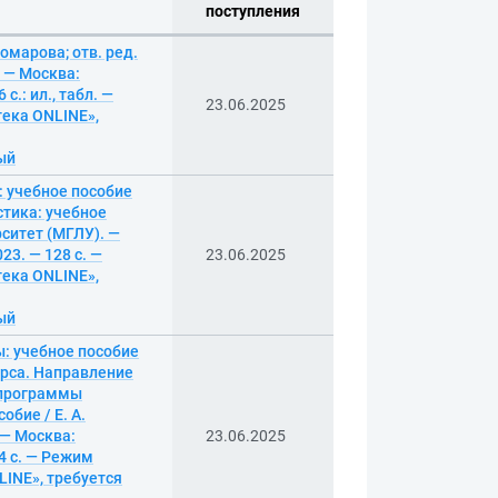
поступления
омарова; отв. ред.
 — Москва:
.: ил., табл. —
23.06.2025
ека ONLINE»,
ный
: учебное пособие
стика: учебное
рситет (МГЛУ). —
3. — 128 с. —
23.06.2025
ека ONLINE»,
ный
ы: учебное пособие
урса. Направление
 программы
бие / Е. А.
 — Москва:
23.06.2025
4 с. — Режим
INE», требуется