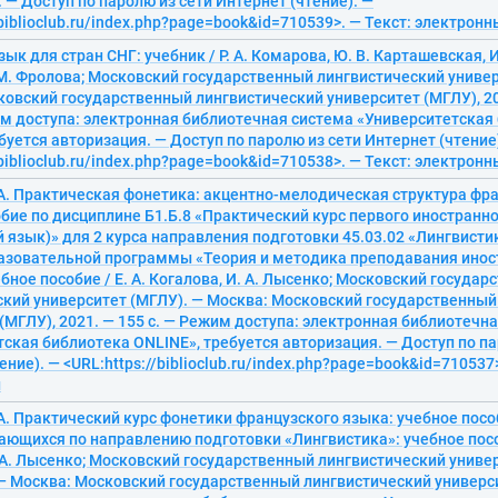
 — Доступ по паролю из сети Интернет (чтение). —
/biblioclub.ru/index.php?page=book&id=710539>. — Текст: электрон
к для стран СНГ: учебник / Р. А. Комарова, Ю. В. Карташевская, И. 
 М. Фролова; Московский государственный лингвистический универ
овский государственный лингвистический университет (МГЛУ), 2009
им доступа: электронная библиотечная система «Университетская
буется авторизация. — Доступ по паролю из сети Интернет (чтение
/biblioclub.ru/index.php?page=book&id=710538>. — Текст: электрон
 А. Практическая фонетика: акцентно-мелодическая структура фр
бие по дисциплине Б1.Б.8 «Практический курс первого иностранн
 язык)» для 2 курса направления подготовки 45.03.02 «Лингвисти
азовательной программы «Теория и методика преподавания инос
ебное пособие / Е. А. Когалова, И. А. Лысенко; Московский госуда
ский университет (МГЛУ). — Москва: Московский государственный
(МГЛУ), 2021. — 155 с. — Режим доступа: электронная библиотечн
ская библиотека ONLINE», требуется авторизация. — Доступ по па
ение). — <URL:https://biblioclub.ru/index.php?page=book&id=710537>
й
 А. Практический курс фонетики французского языка: учебное пос
чающихся по направлению подготовки «Лингвистика»: учебное пособ
 А. Лысенко; Московский государственный лингвистический универ
. — Москва: Московский государственный лингвистический универси