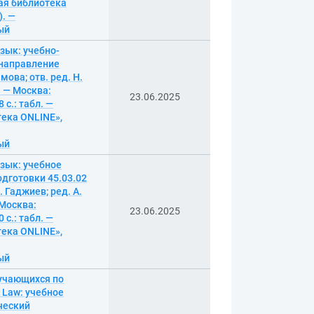
ая библиотека
). —
ный
зык: учебно-
 направление
ова; отв. ред. Н.
 — Москва:
23.06.2025
с.: табл. —
ека ONLINE»,
ный
язык: учебное
одготовки 45.03.02
. Гаджиев; ред. А.
Москва:
23.06.2025
с.: табл. —
ека ONLINE»,
ный
бучающихся по
l Law: учебное
ический