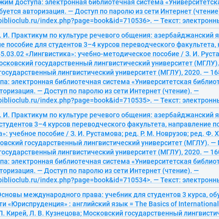
Режим доступа: электронная библиотечная система «Университетск
буется авторизация. — Доступ по паролю из сети Интернет (чтение
/biblioclub.ru/index.php?page=book&id=710536>. — Текст: электрон
. И. Практикум по культуре речевого общения: азербайджанский я
е пособие для студентов 3–4 курсов переводческого факультета,
5.03.02 «Лингвистика»: учебно-методическое пособие / З. И. Рустам
Московский государственный лингвистический университет (МГЛУ).
осударственный лингвистический университет (МГЛУ), 2020. — 168 
па: электронная библиотечная система «Университетская библиот
торизация. — Доступ по паролю из сети Интернет (чтение). —
/biblioclub.ru/index.php?page=book&id=710535>. — Текст: электрон
. И. Практикум по культуре речевого общения: азербайджанский 
студентов 3–4 курсов переводческого факультета, направление п
: учебное пособие / З. И. Рустамова; ред. Р. М. Новрузов; ред. Ф. Х
овский государственный лингвистический университет (МГЛУ). — 
осударственный лингвистический университет (МГЛУ), 2020. — 160 
па: электронная библиотечная система «Университетская библиот
торизация. — Доступ по паролю из сети Интернет (чтение). —
/biblioclub.ru/index.php?page=book&id=710534>. — Текст: электрон
 Основы международного права: учебник для студентов 3 курса, о
и «Юриспруденция» : английский язык = The Basics of Internationa
 Л. Кирей, Л. В. Кузнецова; Московский государственный лингвист