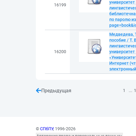
университет 
16199
лингвистичес
библиотечна
по паролю из 
page=book&i
Медведева, 
пособие / Т.
лингвистиче
16200
университет 
«Университет
Интернет (чт
электронны
Предыдущая
...
1
©
СПбПУ
, 1996-2026