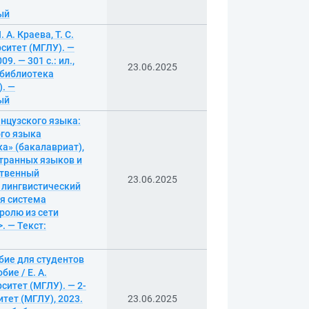
ный
А. Краева, Т. С.
ситет (МГЛУ). —
. — 301 с.: ил.,
23.06.2025
 библиотека
). —
ный
анцузского языка:
ого языка
ка» (бакалавриат),
транных языков и
рственный
23.06.2025
 лингвистический
ая система
ролю из сети
. — Текст:
обие для студентов
ие / Е. А.
ситет (МГЛУ). — 2-
тет (МГЛУ), 2023.
23.06.2025