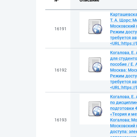
№
Описание
Карташевская
Т. А. Щорс; 
Московский г
16191
Режим досту
требуется ав
<URL:https:/
Когалова, Е.
для студенто
пособие / Е.
16192
Москва: Моск
Режим досту
требуется ав
<URL:https:/
Когалова, Е.
по дисципли
подготовки 
«Теория и ме
16193
Когалова; М
Московский г
доступа: эл