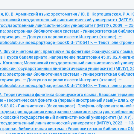
, Ю. В. Армянский язык: хрестоматия / Ю. В. Карташевская, Р. А. К
Московский государственный лингвистический университет (МГЛУ).
осударственный лингвистический университет (МГЛУ), 2009. — 256 с
па: электронная библиотечная система «Университетская библиот
торизация. — Доступ по паролю из сети Интернет (чтение). —
/biblioclub.ru/index.php?page=book&id=710541>. — Текст: электрон
 А. Звуки и интонация: практикум по фонетике французского языка 
в 1 курса бакалавриата, направление подготовки 45.03.02 Лингви
 А. Когалова; Московский государственный лингвистический униве
овский государственный лингвистический университет (МГЛУ), 202
па: электронная библиотечная система «Университетская библиот
торизация. — Доступ по паролю из сети Интернет (чтение). —
/biblioclub.ru/index.php?page=book&id=710540>. — Текст: электрон
 А. Теоретическая фонетика французского языка. Базовые термин
не «Теоретическая фонетика (первый иностранный язык)» для 2 к
45.03.02 «Лингвистика» (бакалавриат). Профиль образовательной
тодика преподавания иностранных языков и культур»: учебное посо
осковский государственный лингвистический университет (МГЛУ).
осударственный лингвистический университет (МГЛУ), 2022. — 13
ектронная библиотечная система «Университетская библиотека ONL