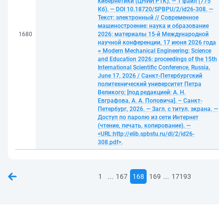
кибернетики (ЦНИИ РТК). — 1 файл (775
Кб). — DOI 10.18720/SPBPU/2/id26-308. —
Текст: электронный // Современное
машиностроение: наука и образование
1680
2026: материалы 15-й Международной
научной конференции, 17 июня 2026 года
= Modern Mechanical Engineering: Science
and Education 2026: proceedings of the 15th
International Scientific Conference, Russia,
June 17, 2026 / Санкт-Петербургский
политехнический университет Петра
Великого; [под редакцией: А. Н.
Евграфова, А. А. Поповича]. – Санкт-
Петербург, 2026. — Загл. с титул. экрана. —
Доступ по паролю из сети Интернет
(чтение, печать, копирование). —
<URL:http://elib.spbstu.ru/dl/2/id26-
308.pdf>.
...
...
1
167
168
169
17193