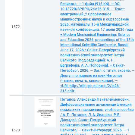
Великого. — 1 файл (916 Кб). — DOI
10.18720/SPBPU/2/id26-315. — Текст:
электронный // Современное
машиностроение: наука и образование
2026: материалы 15-й Международной
1672
научной конференции, 17 июня 2026 года
= Modern Mechanical Engineering: Science
and Education 2026: proceedings of the 15th
International Scientific Conference, Russia,
June 17, 2026 / Санкт-Петербургский
политехнический университет Петра
Великого; [под редакцией: А. Н.
Евграфова, А. А. Поповича]. – Санкт-
Петербург, 2026. — Загл. с титул. экрана. —
Доступ по паролю из сети Интернет
(чтение, печать, копирование). —
<URL:http://elib.spbstu.ru/dl/2/id26-
315.pdf>.
Потапов, Александр Пантелеймонович.
Дифференциальное исчисление функций
нескольких переменных: учебное пособие
/ А. П. Потапов, Л. А. Иванова, Р. В.
Давыдов; Санкт-Петербургский
политехнический университет Петра
1673
Великого. — Санкт-Петербург, 2026. — 1