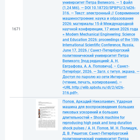
университет Петра Великого. — 1 файл
(1,24 Мб). — DOI 10.18720/SPBPU/2/id26-
316. — Текст: электронный // Современное
машиностроение: наука и образование
2026: материалы 15-й Международной
1671
научной конференции, 17 июня 2026 года
= Modern Mechanical Engineering: Science
and Education 2026: proceedings of the 15th
International Scientific Conference, Russia,
June 17, 2026 / Санкт-Петербургский
политехнический университет Петра
Великого; [под редакцией: А. Н.
Евграфова, А. А. Поповича]. – Санкт-
Петербург, 2026. — Загл. с титул. экрана. —
Доступ по паролю из сети Интернет
(чтение, печать, копирование). —
<URL:http://elib.spbstu.ru/dl/2/id26-
316.pdf>.
Попов, Аркадий Николаевич. Ударная
машина для воспроизведения больших
пиковых ускорений и больших
длительностей = Shock machine for
reproducing high peak and long-duration
shock pulses / А. Н. Попов, М. Н. Полищук,
Д. В. Решетов; Санкт-Петербургский
политехнический университет Петра