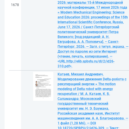
2026: материалы 15-й Международной
1678
научной конференции, 17 июня 2026 года
= Modern Mechanical Engineering: Science
and Education 2026: proceedings of the 15th
International Scientific Conference, Russia,
June 17, 2026 / Санкт-Петербургский
политехнический университет Петра
Великого; [под редакцией: А. Н.
Евграфова, А. А. Поповича]. – Санкт-
Петербург, 2026. — Загл. с титул. экрана. —
Доступ по паролю из сети Интернет
(чтение, печать, копирование). —
<URL:http://elib.spbstu.ru/dl/2/id26-
310.pdf>.
Катаев, Михаил Андреевич.
Моделирование движения Delta-робота с
рекуперацией энергии = The motion
modeling of Delta robot with energy
recuperation / М. А. Катаев, К. Б.
Саламандра; Московский
государственный технический
университет им. Н. Э. Баумана,
Российская академия наук, Институт
машиноведения им. А. А. Благонравова. —
1 файл (1,28 Мб). — DOI
10.18720/SPBPU/2/id26-309. — Текст: