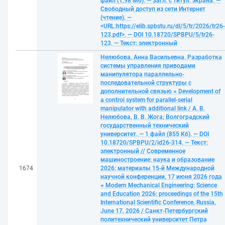
файл (1,98 Мб). — Загл. с титул. экрана. —
Свободный доступ из сети Интернет
(чтение). —
<URL:https://elib.spbstu.ru/dl/5/tr/2026/tr26-
123.pdf>. — DOI 10.18720/SPBPU/5/tr26-
123. — Текст: электронный
Нелюбова, Анна Васильевна. Разработка
системы управления приводами
манипулятора параллельно-
последовательной структуры с
дополнительной связью = Development of
a control system for parallel-serial
manipulator with additional link / А. В.
Нелюбова, В. В. Жога; Волгоградский
государственный технический
университет. — 1 файл (855 Кб). — DOI
10.18720/SPBPU/2/id26-314. — Текст:
электронный // Современное
машиностроение: наука и образование
1674
2026: материалы 15-й Международной
научной конференции, 17 июня 2026 года
= Modern Mechanical Engineering: Science
and Education 2026: proceedings of the 15th
International Scientific Conference, Russia,
June 17, 2026 / Санкт-Петербургский
политехнический университет Петра