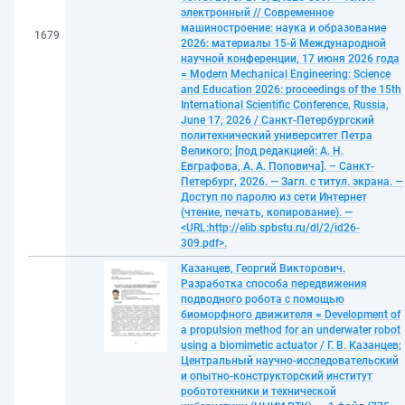
электронный // Современное
машиностроение: наука и образование
1679
2026: материалы 15-й Международной
научной конференции, 17 июня 2026 года
= Modern Mechanical Engineering: Science
and Education 2026: proceedings of the 15th
International Scientific Conference, Russia,
June 17, 2026 / Санкт-Петербургский
политехнический университет Петра
Великого; [под редакцией: А. Н.
Евграфова, А. А. Поповича]. – Санкт-
Петербург, 2026. — Загл. с титул. экрана. —
Доступ по паролю из сети Интернет
(чтение, печать, копирование). —
<URL:http://elib.spbstu.ru/dl/2/id26-
309.pdf>.
Казанцев, Георгий Викторович.
Разработка способа передвижения
подводного робота с помощью
биоморфного движителя = Development of
a propulsion method for an underwater robot
using a biomimetic actuator / Г. В. Казанцев;
Центральный научно-исследовательский
и опытно-конструкторский институт
робототехники и технической