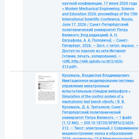
научной конференции, 17 июня 2026 года
= Modern Mechanical Engineering: Science
and Education 2026: proceedings of the 15th
International Scientific Conference, Russia,
June 17, 2026 / Санкт-Петербургский
политехнический университет Петра
Великого; [под редакцией: А. Н.
Евграфова, А. А. Поповича]. – Санкт-
Петербург, 2026. — Загл. с титул. экрана. —
Доступ по паролю из сети Интернет
(чтение, печать, копирование). —
<URL:http://elib.spbstu.ru/dl/2/id26-
313.pdf>.
Крохмаль, Владислав Владимирович.
Имитационное моделирование системы
управления мехатронным
испытательным стендом виброфуги =
Simulation of the control system of a
mechatronic test bench vibrofu / В. В.
Крохмаль, Д. А. Третьяков; Санкт-
Петербургский политехнический
университет Петра Великого. — 1 файл
(1,12 Мб). — DOI 10.18720/SPBPU/2/id26-
312. — Текст: электронный // Современное
машиностроение: наука и образование
2026: материалы 15-й Международной