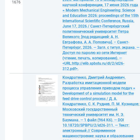
1676
научной конференции, 17 июня 2026 года
= Modern Mechanical Engineering: Science
and Education 2026: proceedings of the 15th
International Scientific Conference, Russia,
June 17, 2026 / Санкт-Петербургский
политехнический университет Петра
Великого; [под редакцией: А. Н.
Евграфова, А. А. Поповича]. – Санкт-
Петербург, 2026. — Загл. с титул. экрана. —
Доступ по паролю из сети Интернет
(чтение, печать, копирование). —
<URL:http://elib.spbstu.ru/dl/2/id26-
312.pdf>.
Кондратенко, Дмитрий Андреевич.
Разработка имитационной модели
процесса управления приводом подач =
Development of a simulation model for the
feed drive control process / Д. А.
Кондратенко, С. К. Руднев, П. М. Кузнецов;
Московский государственный
технический университет им. Н. Э.
Баумана. — 1 файл (964 Кб). — DOI
10.18720/SPBPU/2/id26-311. — Текст:
электронный // Современное
машиностроение: наука и образование