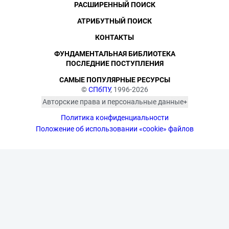
РАСШИРЕННЫЙ ПОИСК
АТРИБУТНЫЙ ПОИСК
КОНТАКТЫ
ФУНДАМЕНТАЛЬНАЯ БИБЛИОТЕКА
ПОСЛЕДНИЕ ПОСТУПЛЕНИЯ
САМЫЕ ПОПУЛЯРНЫЕ РЕСУРСЫ
©
СПбПУ
, 1996-2026
Авторские права и персональные данные
Фотографии размещены с согласия
Политика конфиденциальности
изображённых лиц в соответствии
с требованиями законодательства
Положение об использовании «cookie» файлов
о персональных данных. Согласно
ст. 152.1 ГК РФ «Охрана изображения
гражданина», все фотоматериалы
являются объектами авторского
права. Их копирование и дальнейшее
использование без письменного
согласия правообладателя
запрещено.