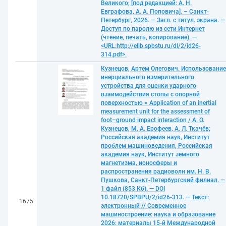
Великого; [под редакцией: А. Н.
Евграфова, А. А. Поповича]. – Санкт-
Петербург, 2026. — Загл. с титул. экрана. —
Доступ по паролю из сети Интернет
(чтение, печать, копирование). —
<URL:http://elib.spbstu.ru/dl/2/id26-
314.pdf>.
Кузнецов, Артем Олегович. Использование
инерциального измерительного
устройства для оценки ударного
взаимодействия стопы с опорной
поверхностью = Application of an inertial
measurement unit for the assessment of
foot–ground impact interaction / А. О.
Кузнецов, М. А. Ерофеев, А. Л. Ткачёв;
Российская академия наук, Институт
проблем машиноведения, Российская
академия наук, Институт земного
магнетизма, ионосферы и
распространения радиоволн им. Н. В.
Пушкова, Санкт-Петербургский филиал. —
1 файл (853 Кб). — DOI
10.18720/SPBPU/2/id26-313. — Текст:
1675
электронный // Современное
машиностроение: наука и образование
2026: материалы 15-й Международной