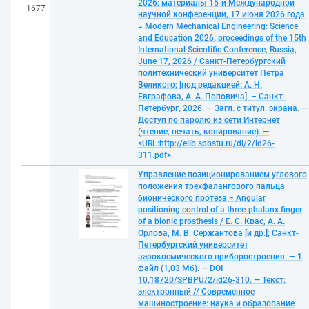
2026: материалы 15-й Международной
1677
научной конференции, 17 июня 2026 года
= Modern Mechanical Engineering: Science
and Education 2026: proceedings of the 15th
International Scientific Conference, Russia,
June 17, 2026 / Санкт-Петербургский
политехнический университет Петра
Великого; [под редакцией: А. Н.
Евграфова, А. А. Поповича]. – Санкт-
Петербург, 2026. — Загл. с титул. экрана. —
Доступ по паролю из сети Интернет
(чтение, печать, копирование). —
<URL:http://elib.spbstu.ru/dl/2/id26-
311.pdf>.
Управление позиционированием углового
положения трехфалангового пальца
бионического протеза = Angular
positioning control of a three-phalanx finger
of a bionic prosthesis / Е. С. Квас, А. А.
Орлова, М. В. Сержантова [и др.]; Санкт-
Петербургский университет
аэрокосмического приборостроения. — 1
файл (1,03 Мб). — DOI
10.18720/SPBPU/2/id26-310. — Текст:
электронный // Современное
машиностроение: наука и образование