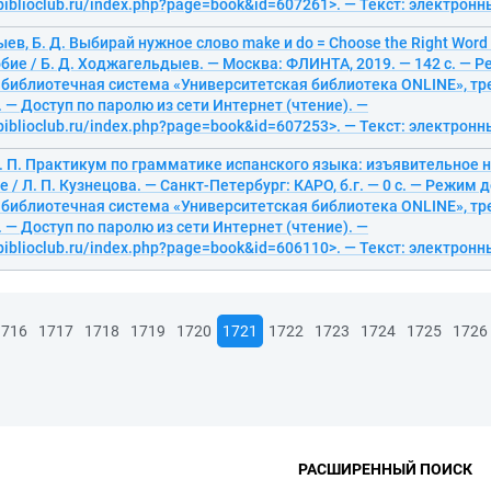
/biblioclub.ru/index.php?page=book&id=607261>. — Текст: электрон
в, Б. Д. Выбирай нужное слово make и do = Сhoose the Right Word 
бие / Б. Д. Ходжагельдыев. — Москва: ФЛИНТА, 2019. — 142 с. — 
 библиотечная система «Университетская библиотека ONLINE», тр
 — Доступ по паролю из сети Интернет (чтение). —
/biblioclub.ru/index.php?page=book&id=607253>. — Текст: электрон
. П. Практикум по грамматике испанского языка: изъявительное 
 / Л. П. Кузнецова. — Санкт-Петербург: КАРО, б.г. — 0 с. — Режим д
 библиотечная система «Университетская библиотека ONLINE», тр
 — Доступ по паролю из сети Интернет (чтение). —
/biblioclub.ru/index.php?page=book&id=606110>. — Текст: электрон
1716
1717
1718
1719
1720
1721
1722
1723
1724
1725
1726
РАСШИРЕННЫЙ ПОИСК