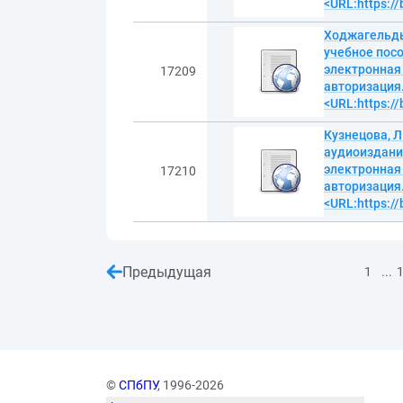
<URL:https:/
Ходжагельдые
учебное посо
электронная
17209
авторизация.
<URL:https:/
Кузнецова, Л
аудиоиздание
электронная
17210
авторизация.
<URL:https:/
Предыдущая
...
1
©
СПбПУ
, 1996-2026