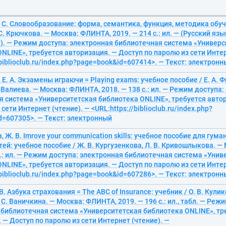
 С. Словообразование: форма, семантика, функция, методика обуч
 С. Крючкова. — Москва: ФЛИНТА, 2019. — 214 с.: ил. — (Русский язы
). — Режим доступа: электронная библиотечная система «Универс
NLINE», требуется авторизация. — Доступ по паролю из сети Интер
/biblioclub.ru/index.php?page=book&id=607414>. — Текст: электрон
Е. А. Экзамены играючи = Playing exams: учебное пособие / Е. А. Ф
. Валиева. — Москва: ФЛИНТА, 2018. — 138 с.: ил. — Режим доступа
я система «Университетская библиотека ONLINE», требуется авто
сети Интернет (чтение). — <URL:https://biblioclub.ru/index.php?
d=607305>. — Текст: электронный
, Ж. В. Imrove your communication skills: учебное пособие для гум
ей: учебное пособие / Ж. В. Кургузенкова, Л. В. Кривошлыкова. 
с.: ил. — Режим доступа: электронная библиотечная система «Уни
NLINE», требуется авторизация. — Доступ по паролю из сети Интер
/biblioclub.ru/index.php?page=book&id=607286>. — Текст: электрон
В. Азбука страхования = The ABC of Insurance: учебник / О. В. Кулик
 С. Ваничкина. — Москва: ФЛИНТА, 2019. — 196 с.: ил., табл. — Реж
 библиотечная система «Университетская библиотека ONLINE», тр
 — Доступ по паролю из сети Интернет (чтение). —