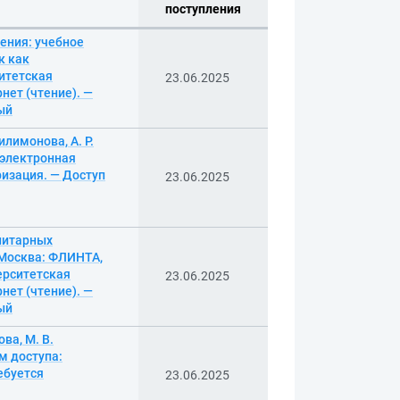
поступления
ения: учебное
к как
итетская
23.06.2025
нет (чтение). —
ный
илимонова, А. Р.
: электронная
ризация. — Доступ
23.06.2025
анитарных
— Москва: ФЛИНТА,
верситетская
23.06.2025
нет (чтение). —
ный
ова, М. В.
им доступа:
ебуется
23.06.2025