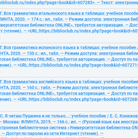
/biblioclub.ru/index.php?page=book&id=607285>. — Текст: электрон
 Г. Вся грамматика итальянского языка в таблицах: учебное пособие
ИНТА, 2020. — 174 с.: ил., табл. — Режим доступа: электронная б
верситетская библиотека ONLINE», требуется авторизация. — Дос
т (чтение). — <URL:https://biblioclub.ru/index.php?page=book&id=60
й
 Г. Вся грамматика испанского языка в таблицах: учебное пособие /
ТА, 2020. — 150 с.: ил., табл. — Режим доступа: электронная биб
ская библиотека ONLINE», требуется авторизация. — Доступ по па
ение). — <URL:https://biblioclub.ru/index.php?page=book&id=607271>
й
 Г. Вся грамматика английского языка в таблицах: учебное пособие 
ТА, 2020. — 160 с.: табл. — Режим доступа: электронная библиот
ская библиотека ONLINE», требуется авторизация. — Доступ по па
ение). — <URL:https://biblioclub.ru/index.php?page=book&id=607268>
й
С. Я читаю Пушкина и не только...: учебное пособие / Е. С. Конюхова
— Москва: ФЛИНТА, 2019. — 166 с.: ил. — (Русский язык как иност
ектронная библиотечная система «Университетская библиотека ONL
 — Доступ по паролю из сети Интернет (чтение). —