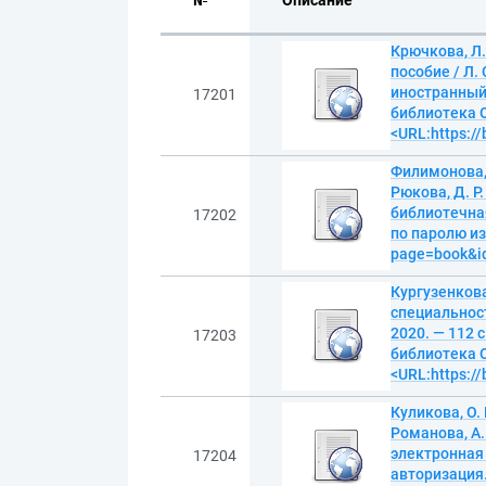
№
Описание
Крючкова, Л.
пособие / Л.
иностранный
17201
библиотека O
<URL:https:/
Филимонова, 
Рюкова, Д. Р
библиотечна
17202
по паролю из 
page=book&i
Кургузенкова
специальност
2020. — 112 
17203
библиотека O
<URL:https:/
Куликова, О. 
Романова, А.
электронная
17204
авторизация.