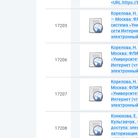
<URL:https:/
Корелова, Н.
— Москва: ФЛ
система «Уни
17205
сети Интерне
электронны
Корелова, Н.
Москва: ФЛИН
«Университет
17206
Интернет (чт
электронны
Корелова, Н.
Москва: ФЛИН
«Университет
17207
Интернет (чт
электронны
Конюхова, Е. 
Кульгавчук. 
доступа: эл
17208
авторизация.