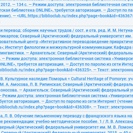
 2012. — 134 с. — Режим доступа: электронная библиотечная сист
ская библиотека ONLINE», требуется авторизация. — Доступ по па
ение). — <URL:https://biblioclub.ru/index.php?page=book&id=436367>
й
 перевод: сборник научных трудов / сост. и отв. ред. И. М. Нетунае
оликарпов; Северный (Арктический) федеральный университет им. 
зовательный центр «Интегративное переводоведение приарктиче
а»; Институт филологии и межкультурной коммуникации; Кафедра 
лингвистики. — Архангельск: Северный (Арктический) федеральны
с. — Режим доступа: электронная библиотечная система «Универс
NLINE», требуется авторизация. — Доступ по паролю из сети Интер
/biblioclub.ru/index.php?page=book&id=436325>. — Текст: электрон
 В. Культурное наследие Поморья = Cultural Heritage of Pomorye: уч
 М. А. Амосова, Л. В. Рипинская; Северный (Арктический) федера
моносова. — Архангельск: Северный (Арктический) федеральный у
. — Режим доступа: электронная библиотечная система «Университ
буется авторизация. — Доступ по паролю из сети Интернет (чтение
/biblioclub.ru/index.php?page=book&id=436308>. — Текст: электрон
, Л. В. Обучение письменному переводу с французского языка на 
 рекомендации: учебно-методическое пособие. 1 / Л. В. Александ
еверный (Арктический) федеральный университет им. М. В. Ломоно
 Северный (Арктический) федеральный университет, 2015. — 40 с.