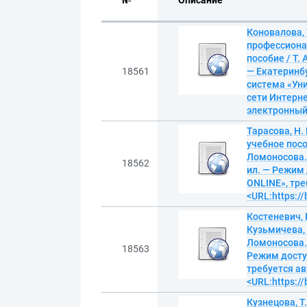
№
Описание
Коновалова, 
профессиона
пособие / Т.
18561
— Екатеринбу
система «Уни
сети Интерне
электронны
Тарасова, Н. 
учебное посо
Ломоносова. 
18562
ил. — Режим
ONLINE», тре
<URL:https:/
Костеневич, 
Кузьмичева, 
Ломоносова. 
18563
Режим досту
требуется ав
<URL:https:/
Кузнецова, Т