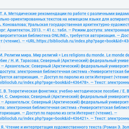
Т. А. Методические рекомендации по работе с различными видами
льно-ориентированных текстов на немецком языке для аспирант
 А. Коновалова; Уральская государственная архитектурно-художе
рг: Архитектон, 2013. — 41 с.: табл. — Режим доступа: электронна
верситетская библиотека ONLINE», требуется авторизация. — Дос
т (чтение). — <URL:https://biblioclub.ru/index.php?page=book&id=43
й
И. Религии мира. Мир религий = Les religions du monde. Le monde des
бие / Н. И. Тарасова; Северный (Арктический) федеральный универ
— Архангельск: Северный (Арктический) федеральный университет,
 доступа: электронная библиотечная система «Университетская б
буется авторизация. — Доступ по паролю из сети Интернет (чтение
/biblioclub.ru/index.php?page=book&id=436478>. — Текст: электрон
Е. В. Теоретическая фонетика: учебно-методическое пособие / Е. В.
Н. С. Смирнова; Северный (Арктический) федеральный университет
— Архангельск: Северный (Арктический) федеральный университет
па: электронная библиотечная система «Университетская библиот
торизация. — Доступ по паролю из сети Интернет (чтение). —
/biblioclub.ru/index.php?page=book&id=436421>. — Текст: электрон
. Я. Чтение и интерпретация художественного текста (Роман Э. З