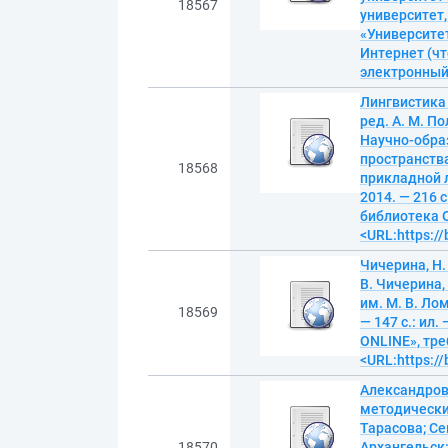
18567
университет,
«Университет
Интернет (чт
электронны
Лингвистика и
ред. А. М. П
Научно-обра
пространств
18568
прикладной 
2014. — 216 
библиотека O
<URL:https:/
Чичерина, Н.
В. Чичерина,
им. М. В. Ло
18569
— 147 с.: ил
ONLINE», тре
<URL:https:/
Александрова
методические
Тарасова; С
18570
Архангельск: