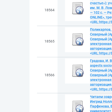
счастье»): у
им. М. В. Ло
18564
— 102 с. — 
ONLINE», тре
<URL:https:/
Поликарпов, 
Северный (А
Северный (Ар
18565
электронная
авторизация.
<URL:https:/
Градова, И. 
aspects soci
Северный (А
18566
Северный (Ар
электронная
авторизация.
<URL:https:/
Читаем совр
Ингрид Нолль
Парфенова, Е
университет