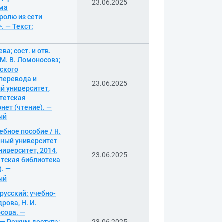
23.06.2025
ема
ролю из сети
. — Текст:
ва; сост. и отв.
М. В. Ломоносова;
ского
перевода и
23.06.2025
й университет,
итетская
нет (чтение). —
ный
ебное пособие / Н.
льный университет
ниверситет, 2014.
23.06.2025
етская библиотека
). —
ный
русский: учебно-
рова, Н. И.
сова. —
 — Режим доступа:
23.06.2025