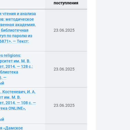
поступления
 чтения и анализа
ов: методическое
ственная академия.
я библиотечная
23.06.2025
туп по паролю из
6871>. — Текст:
 religions:
ситет им. М. В.
 2014. — 128 с.:
23.06.2025
иблиотека
). —
ный
 Костеневич, И. А.
 им. М. В.
, 2014. — 108 с. —
23.06.2025
ека ONLINE»,
ный
оля «Дамское