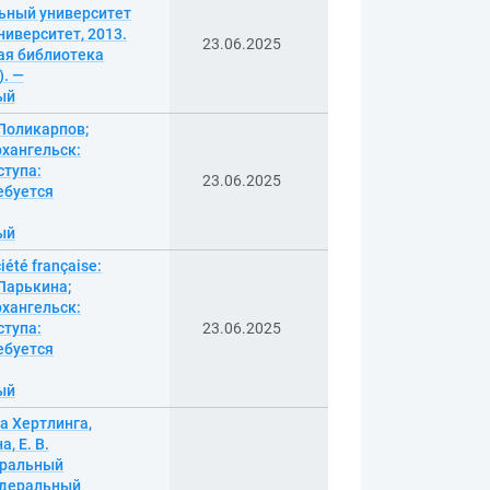
льный университет
ниверситет, 2013.
23.06.2025
ая библиотека
). —
ный
 Поликарпов;
рхангельск:
ступа:
23.06.2025
ебуется
ный
été française:
 Ларькина;
рхангельск:
ступа:
23.06.2025
ебуется
ный
а Хертлинга,
, Е. В.
деральный
федеральный