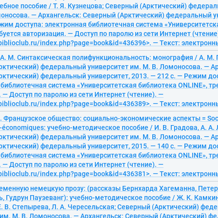
чебное пособие / Т. Я. Кузнецова; Северный (Арктический) федера
моносова. — Архангельск: Северный (Арктический) федеральный у
Режим доступа: электронная библиотечная система «Университетск
буется авторизация. — Доступ по паролю из сети Интернет (чтение
/biblioclub.ru/index.php?page=book&id=436396>. — Текст: электрон
А. М. Синтаксическая полифункциональность: монография / А. М.
рктический) федеральный университет им. М. В. Ломоносова. — А
ктический) федеральный университет, 2013. — 212 с. — Режим до
 библиотечная система «Университетская библиотека ONLINE», тр
 — Доступ по паролю из сети Интернет (чтение). —
/biblioclub.ru/index.php?page=book&id=436389>. — Текст: электрон
В. Французское общество: социально-экономические аспекты = Soci
o-économiques: учебно-методическое пособие / И. В. Градова, А. А.
рктический) федеральный университет им. М. В. Ломоносова. — А
ктический) федеральный университет, 2015. — 140 с. — Режим до
 библиотечная система «Университетская библиотека ONLINE», тр
 — Доступ по паролю из сети Интернет (чтение). —
/biblioclub.ru/index.php?page=book&id=436381>. — Текст: электрон
еменную немецкую прозу: (рассказы Бернхарда Хагеманна, Петер
, Гудрун Паузеванг): учебно-методическое пособие / Ж. К. Камкина
. В. Степырева, Л. А. Чересельская; Северный (Арктический) фе
 им. М. В. Ломоносова. — Архангельск: Северный (Арктический) 