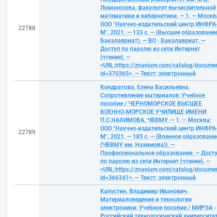
Ломоносова, факультет вычислительной
математики и кибернетики. — 1. — Москв
ООО "Научно-издательский центр ИНФРА
22788
М", 2021. — 133 с. — (Высшее образование
Бакалавриат). — ВО - Бакалавриат. —
Доступ по паролю из сети Интернет
(чтение). —
<URL:https://znanium.com/catalog/docume
id=370365>. — Текст: электронный
Кондратова, Елена Васильевна.
Сопротивление материалов: Учебное
пособие / ЧЕРНОМОРСКОЕ ВЫСШЕЕ
ВОЕННО-МОРСКОЕ УЧИЛИЩЕ ИМЕНИ
П.С.НАХИМОВА, ЧВВМУ. — 1. — Москва:
ООО "Научно-издательский центр ИНФРА
22789
М", 2021. — 185 с. — (Военное образовани
(ЧВВМУ им. Нахимова)). —
Профессиональное образование. — Дост
по паролю из сети Интернет (чтение). —
<URL:https://znanium.com/catalog/docume
id=366341>. — Текст: электронный
Капустин, Владимир Иванович.
Материаловедение и технологии
электроники: Учебное пособие / МИРЭА -
Российский технологический университет