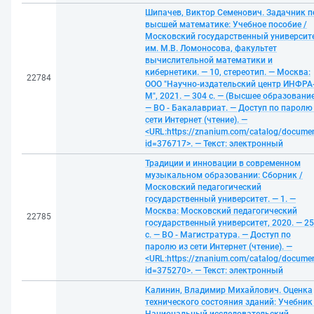
Шипачев, Виктор Семенович. Задачник п
высшей математике: Учебное пособие /
Московский государственный университ
им. М.В. Ломоносова, факультет
вычислительной математики и
кибернетики. — 10, стереотип. — Москва:
22784
ООО "Научно-издательский центр ИНФРА
М", 2021. — 304 с. — (Высшее образование
— ВО - Бакалавриат. — Доступ по паролю
сети Интернет (чтение). —
<URL:https://znanium.com/catalog/docume
id=376717>. — Текст: электронный
Традиции и инновации в современном
музыкальном образовании: Сборник /
Московский педагогический
государственный университет. — 1. —
Москва: Московский педагогический
22785
государственный университет, 2020. — 2
с. — ВО - Магистратура. — Доступ по
паролю из сети Интернет (чтение). —
<URL:https://znanium.com/catalog/docume
id=375270>. — Текст: электронный
Калинин, Владимир Михайлович. Оценка
технического состояния зданий: Учебник 