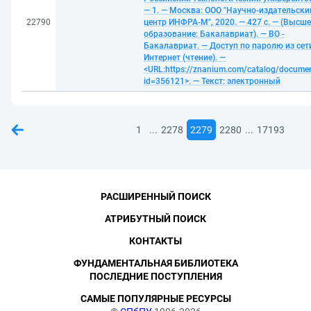
— 1. — Москва: ООО "Научно-издательски
22790
центр ИНФРА-М", 2020. — 427 с. — (Высше
образование: Бакалавриат). — ВО -
Бакалавриат. — Доступ по паролю из сет
Интернет (чтение). —
<URL:https://znanium.com/catalog/docume
id=356121>. — Текст: электронный
...
...
1
2278
2279
2280
17193
РАСШИРЕННЫЙ ПОИСК
АТРИБУТНЫЙ ПОИСК
КОНТАКТЫ
ФУНДАМЕНТАЛЬНАЯ БИБЛИОТЕКА
ПОСЛЕДНИЕ ПОСТУПЛЕНИЯ
САМЫЕ ПОПУЛЯРНЫЕ РЕСУРСЫ