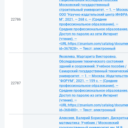
Национальный исследовательский
Московский государственный
строительный университет. — 1. — Москв
ООО "Научно-издательский центр ИНФРА
22786
М", 2021. — 268 с. — (Среднее
профессиональное образование). —
Среднее профессиональное образование.
Доступ по паролю из сети Интернет
(чтение). —
<URL:https://znanium.com/catalog/docume
id=367828>. — Текст: электронный
Яковлева, Маргарита Викторовна.
Обследование технического состояния
зданий и сооружений: Учебное пособие /
Самарский государственный технически
университет. — 1. — Москва: Издательств
"ФОРУМ", 2021. — 159 с. — (Среднее
22787
профессиональное образование). —
Среднее профессиональное образование.
Доступ по паролю из сети Интернет
(чтение). —
<URL:https://znanium.com/catalog/docume
id=368480>. — Текст: электронный
Алексеев, Валерий Борисович. Дискретн
математика: Учебник / Московский
государственный университет им. М.В.