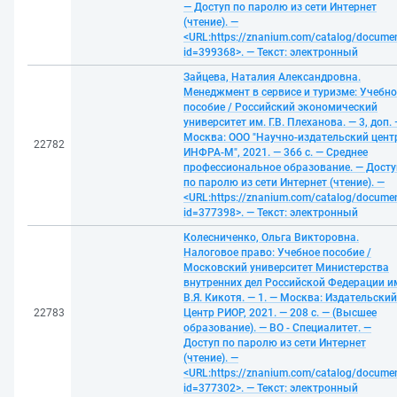
— Доступ по паролю из сети Интернет
(чтение). —
<URL:https://znanium.com/catalog/docume
id=399368>. — Текст: электронный
Зайцева, Наталия Александровна.
Менеджмент в сервисе и туризме: Учебно
пособие / Российский экономический
университет им. Г.В. Плеханова. — 3, доп.
Москва: ООО "Научно-издательский цент
22782
ИНФРА-М", 2021. — 366 с. — Среднее
профессиональное образование. — Досту
по паролю из сети Интернет (чтение). —
<URL:https://znanium.com/catalog/docume
id=377398>. — Текст: электронный
Колесниченко, Ольга Викторовна.
Налоговое право: Учебное пособие /
Московский университет Министерства
внутренних дел Российской Федерации и
В.Я. Кикотя. — 1. — Москва: Издательский
22783
Центр РИОР, 2021. — 208 с. — (Высшее
образование). — ВО - Специалитет. —
Доступ по паролю из сети Интернет
(чтение). —
<URL:https://znanium.com/catalog/docume
id=377302>. — Текст: электронный