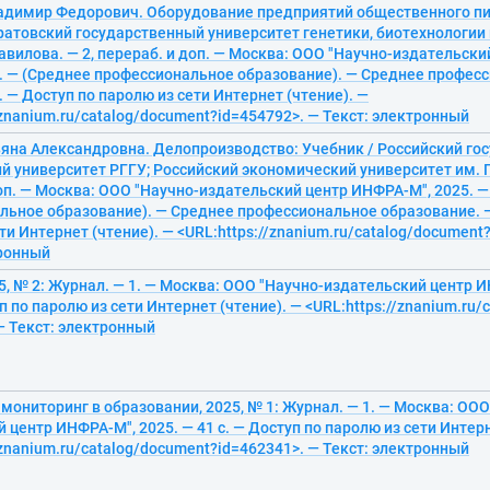
адимир Федорович. Оборудование предприятий общественного пи
ратовский государственный университет генетики, биотехнологии
авилова. — 2, перераб. и доп. — Москва: ООО "Научно-издательск
с. — (Среднее профессиональное образование). — Среднее профес
 — Доступ по паролю из сети Интернет (чтение). —
/znanium.ru/catalog/document?id=454792>. — Текст: электронный
ьяна Александровна. Делопроизводство: Учебник / Российский го
 университет РГГУ; Российский экономический университет им. Г.
оп. — Москва: ООО "Научно-издательский центр ИНФРА-М", 2025. — 
льное образование). — Среднее профессиональное образование. 
ти Интернет (чтение). — <URL:https://znanium.ru/catalog/document
тронный
5, № 2: Журнал. — 1. — Москва: ООО "Научно-издательский центр И
уп по паролю из сети Интернет (чтение). — <URL:https://znanium.ru
— Текст: электронный
мониторинг в образовании, 2025, № 1: Журнал. — 1. — Москва: ООО
 центр ИНФРА-М", 2025. — 41 с. — Доступ по паролю из сети Интерн
/znanium.ru/catalog/document?id=462341>. — Текст: электронный