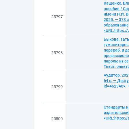
Кащенко, Вл
пособие / Са
имени Н.И. В
25797
2025. — 373 
образование.
<URL:https:/
Быкова, Тат
гуманитарный
перераб. и д
25798
профессиона
паролю из се
Текст: элек
Аудитор, 202
64 с. — Дост
id=462340>. 
25799
Стандарты и 
издательский
<URL:https:/
25800