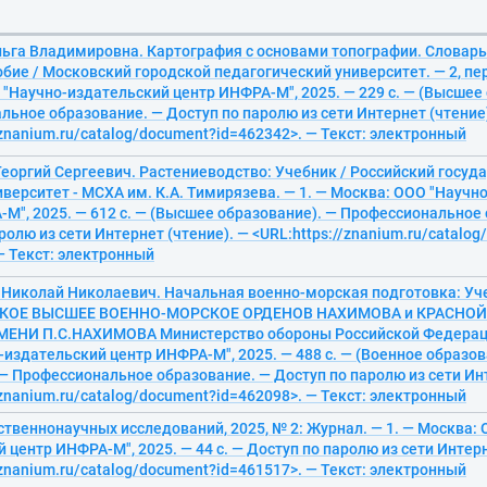
льга Владимировна. Картография с основами топографии. Словарь
бие / Московский городской педагогический университет. — 2, пер
"Научно-издательский центр ИНФРА-М", 2025. — 229 с. — (Высшее
ьное образование. — Доступ по паролю из сети Интернет (чтение
/znanium.ru/catalog/document?id=462342>. — Текст: электронный
Георгий Сергеевич. Растениеводство: Учебник / Российский госуд
верситет - МСХА им. К.А. Тимирязева. — 1. — Москва: ООО "Научн
М", 2025. — 612 с. — (Высшее образование). — Профессиональное
ролю из сети Интернет (чтение). — <URL:https://znanium.ru/catalo
— Текст: электронный
 Николай Николаевич. Начальная военно-морская подготовка: Уче
ОЕ ВЫСШЕЕ ВОЕННО-МОРСКОЕ ОРДЕНОВ НАХИМОВА и КРАСНОЙ
НИ П.С.НАХИМОВА Министерство обороны Российской Федерации
издательский центр ИНФРА-М", 2025. — 488 с. — (Военное образо
— Профессиональное образование. — Доступ по паролю из сети Инт
/znanium.ru/catalog/document?id=462098>. — Текст: электронный
твеннонаучных исследований, 2025, № 2: Журнал. — 1. — Москва: 
 центр ИНФРА-М", 2025. — 44 с. — Доступ по паролю из сети Интерн
/znanium.ru/catalog/document?id=461517>. — Текст: электронный