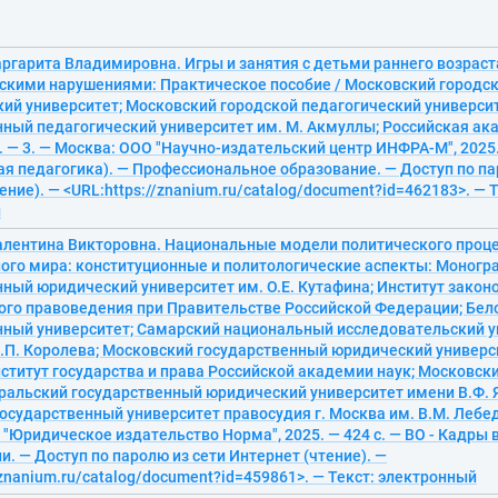
ргарита Владимировна. Игры и занятия с детьми раннего возраст
скими нарушениями: Практическое пособие / Московский городс
кий университет; Московский городской педагогический универси
нный педагогический университет им. М. Акмуллы; Российская а
 — 3. — Москва: ООО "Научно-издательский центр ИНФРА-М", 2025. 
я педагогика). — Профессиональное образование. — Доступ по па
ение). — <URL:https://znanium.ru/catalog/document?id=462183>. — Т
й
алентина Викторовна. Национальные модели политического проце
ого мира: конституционные и политологические аспекты: Моногр
ный юридический университет им. О.Е. Кутафина; Институт закон
ого правоведения при Правительстве Российской Федерации; Бел
нный университет; Самарский национальный исследовательский у
.П. Королева; Московский государственный юридический универси
ститут государства и права Российской академии наук; Московски
Уральский государственный юридический университет имени В.Ф. 
осударственный университет правосудия г. Москва им. В.М. Лебед
"Юридическое издательство Норма", 2025. — 424 с. — ВО - Кадры
. — Доступ по паролю из сети Интернет (чтение). —
/znanium.ru/catalog/document?id=459861>. — Текст: электронный