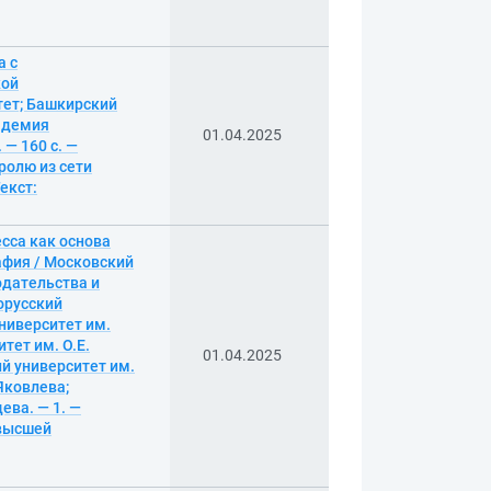
а с
кой
тет; Башкирский
кадемия
01.04.2025
— 160 с. —
ролю из сети
екст:
сса как основа
афия / Московский
одательства и
орусский
ниверситет им.
тет им. О.Е.
01.04.2025
й университет им.
Яковлева;
ева. — 1. —
 высшей