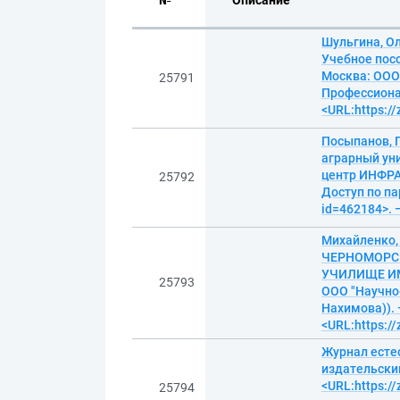
№
Описание
Шульгина, О
Учебное посо
Москва: ООО 
25791
Профессионал
<URL:https:/
Посыпанов, 
аграрный уни
центр ИНФРА-
25792
Доступ по па
id=462184>. 
Михайленко,
ЧЕРНОМОРСК
УЧИЛИЩЕ ИМЕ
25793
ООО "Научно-
Нахимова)). 
<URL:https:/
Журнал естес
издательский
<URL:https:/
25794