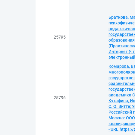
Браткова, Ма
психофизиче
педагогичес
государстве
25795
образования.
(Практическа
Интернет (чт
электронны
Комарова, В
многополярн
государствен
сравнительн
государстве
академика С
25796
Кутафина; Ин
С.Ю. Витте; 
Российский г
Москва: ООО 
квалификации
<URL:https:/