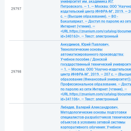
университет им. академика И.Г.
Петровского. — 1. — Москва: ООО "Научно
29797
издательский центр ИНФРА-М", 2019. — 2
с. — (Высшее образование). — ВО -
Бакалавриат. — Доступ по паролю из сет
Интернет (чтение). —
<URL:https://znanium.com/catalog/docume
id=340163>. — Текст: электронный
Анкудимов, Юрий Павлович.
Технологические основы
автоматизированного производства:
Учебное пособие / Донской
государственный технический университе
— 1. — Москва: ООО "Научно-издательски
29798
центр ИНФРА-М", 2019. — 207 с. — (Высше
образование (Финансовый университет))
Профессиональное образование. — Дост
по паролю из сети Интернет (чтение). —
<URL:https://znanium.com/catalog/docume
id=341106>. — Текст: электронный
Лебедев, Валерий Александрович.
Методологические основы подготовки
специалистов-разработчиков технически
объектов в условиях сетевой системы
корпоративного обучения: Учебное