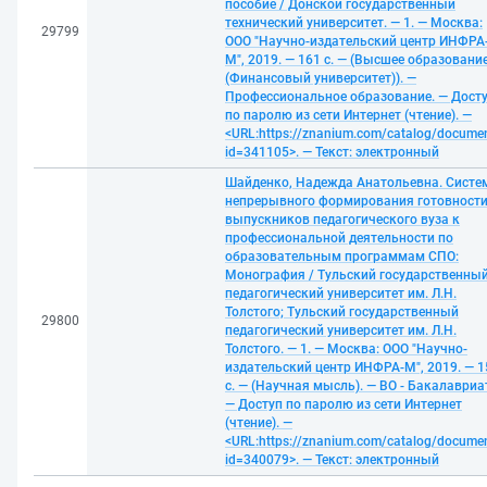
пособие / Донской государственный
технический университет. — 1. — Москва:
29799
ООО "Научно-издательский центр ИНФРА
М", 2019. — 161 с. — (Высшее образовани
(Финансовый университет)). —
Профессиональное образование. — Дост
по паролю из сети Интернет (чтение). —
<URL:https://znanium.com/catalog/docume
id=341105>. — Текст: электронный
Шайденко, Надежда Анатольевна. Систе
непрерывного формирования готовност
выпускников педагогического вуза к
профессиональной деятельности по
образовательным программам СПО:
Монография / Тульский государственны
педагогический университет им. Л.Н.
Толстого; Тульский государственный
29800
педагогический университет им. Л.Н.
Толстого. — 1. — Москва: ООО "Научно-
издательский центр ИНФРА-М", 2019. — 1
с. — (Научная мысль). — ВО - Бакалавриа
— Доступ по паролю из сети Интернет
(чтение). —
<URL:https://znanium.com/catalog/docume
id=340079>. — Текст: электронный