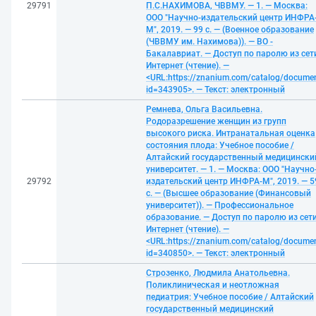
29791
П.С.НАХИМОВА, ЧВВМУ. — 1. — Москва:
ООО "Научно-издательский центр ИНФРА
М", 2019. — 99 с. — (Военное образование
(ЧВВМУ им. Нахимова)). — ВО -
Бакалавриат. — Доступ по паролю из сет
Интернет (чтение). —
<URL:https://znanium.com/catalog/docume
id=343905>. — Текст: электронный
Ремнева, Ольга Васильевна.
Родоразрешение женщин из групп
высокого риска. Интранатальная оценка
состояния плода: Учебное пособие /
Алтайский государственный медицински
университет. — 1. — Москва: ООО "Научно
29792
издательский центр ИНФРА-М", 2019. — 5
с. — (Высшее образование (Финансовый
университет)). — Профессиональное
образование. — Доступ по паролю из сет
Интернет (чтение). —
<URL:https://znanium.com/catalog/docume
id=340850>. — Текст: электронный
Строзенко, Людмила Анатольевна.
Поликлиническая и неотложная
педиатрия: Учебное пособие / Алтайский
государственный медицинский