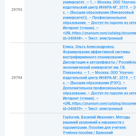
университет. — 1. — Москва: ООО "Научно
издательский центр ИНФРА-М", 2019. — 2
29793
с. — (Высшее образование (Финансовый
университет)). — Профессиональное
образование. — Доступ по паролю из сет
Интернет (чтение). —
<URL:https://znanium.com/catalog/docume
id=340848>. — Текст: электронный
Елина, Ольга Александровна.
Формирование эффективной системы
внутрифирменного планирования:
Диссертации и авторефераты / Российск
экономический университет им. Г.В.
Плеханова. — 1. — Москва: ООО "Научно-
29794
издательский центр ИНФРА-М", 2019. — 1
с. — (Высшее образование (РЭУ)). —
Дополнительное профессиональное
образование. — Доступ по паролю из сет
Интернет (чтение). —
<URL:https://znanium.com/catalog/docume
id=340839>. — Текст: электронный
Горбачев, Василий Иванович. Методы
решений уравнений и неравенств с
параметрами. Пособие для учителя:
Учебное пособие / Брянский