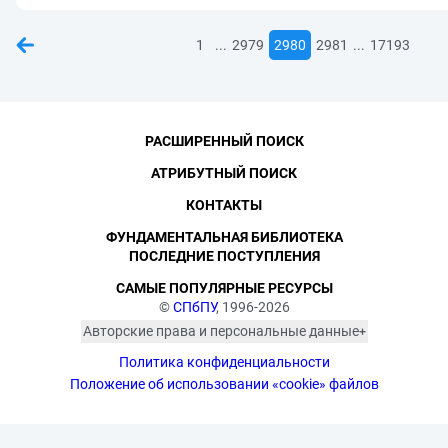
...
...
1
2979
2980
2981
17193
РАСШИРЕННЫЙ ПОИСК
АТРИБУТНЫЙ ПОИСК
КОНТАКТЫ
ФУНДАМЕНТАЛЬНАЯ БИБЛИОТЕКА
ПОСЛЕДНИЕ ПОСТУПЛЕНИЯ
САМЫЕ ПОПУЛЯРНЫЕ РЕСУРСЫ
©
СПбПУ
, 1996-2026
Авторские права и персональные данные
Фотографии размещены с согласия
Политика конфиденциальности
изображённых лиц в соответствии
с требованиями законодательства
Положение об использовании «cookie» файлов
о персональных данных. Согласно
ст. 152.1 ГК РФ «Охрана изображения
гражданина», все фотоматериалы