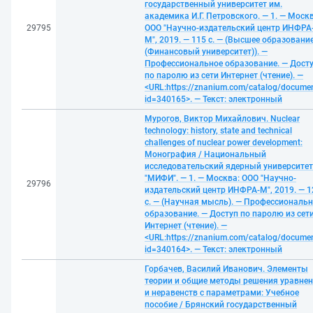
государственный университет им.
академика И.Г. Петровского. — 1. — Москв
29795
ООО "Научно-издательский центр ИНФРА
М", 2019. — 115 с. — (Высшее образовани
(Финансовый университет)). —
Профессиональное образование. — Дост
по паролю из сети Интернет (чтение). —
<URL:https://znanium.com/catalog/docume
id=340165>. — Текст: электронный
Мурогов, Виктор Михайлович. Nuclear
technology: history, state and technical
challenges of nuclear power development:
Монография / Национальный
исследовательский ядерный университет
"МИФИ". — 1. — Москва: ООО "Научно-
29796
издательский центр ИНФРА-М", 2019. — 1
с. — (Научная мысль). — Профессиональ
образование. — Доступ по паролю из сет
Интернет (чтение). —
<URL:https://znanium.com/catalog/docume
id=340164>. — Текст: электронный
Горбачев, Василий Иванович. Элементы
теории и общие методы решения уравне
и неравенств с параметрами: Учебное
пособие / Брянский государственный