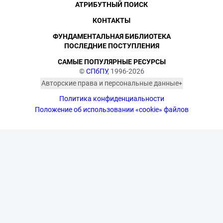
АТРИБУТНЫЙ ПОИСК
КОНТАКТЫ
ФУНДАМЕНТАЛЬНАЯ БИБЛИОТЕКА
ПОСЛЕДНИЕ ПОСТУПЛЕНИЯ
САМЫЕ ПОПУЛЯРНЫЕ РЕСУРСЫ
©
СПбПУ
, 1996-2026
Авторские права и персональные данные
Фотографии размещены с согласия
Политика конфиденциальности
изображённых лиц в соответствии
с требованиями законодательства
Положение об использовании «cookie» файлов
о персональных данных. Согласно
ст. 152.1 ГК РФ «Охрана изображения
гражданина», все фотоматериалы
являются объектами авторского
права. Их копирование и дальнейшее
использование без письменного
согласия правообладателя
запрещено.