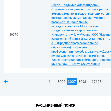
Орлов, Владимир Александрович.
Строительство, реконструкция и ремонт
водопроводных и водоотводящих сетей
бестраншейными методами: Учебное
пособие / Национальный
исследовательский Московский
государственный строительный
30070
университет. — 1. — Москва: ООО "Научно
издательский центр ИНФРА-М", 2021. — 2
с. — (Среднее профессиональное
образование). — Среднее
профессиональное образование. — Досту
по паролю из сети Интернет (чтение). —
<URL:https://znanium.com/catalog/docume
id=374396>. — Текст: электронный
...
...
1
3006
3007
3008
17193
РАСШИРЕННЫЙ ПОИСК