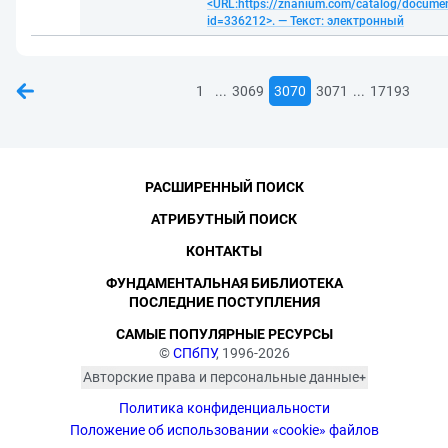
<URL:https://znanium.com/catalog/docume
id=336212>. — Текст: электронный
...
...
1
3069
3070
3071
17193
РАСШИРЕННЫЙ ПОИСК
АТРИБУТНЫЙ ПОИСК
КОНТАКТЫ
ФУНДАМЕНТАЛЬНАЯ БИБЛИОТЕКА
ПОСЛЕДНИЕ ПОСТУПЛЕНИЯ
САМЫЕ ПОПУЛЯРНЫЕ РЕСУРСЫ
©
СПбПУ
, 1996-2026
Авторские права и персональные данные
Фотографии размещены с согласия
Политика конфиденциальности
изображённых лиц в соответствии
с требованиями законодательства
Положение об использовании «cookie» файлов