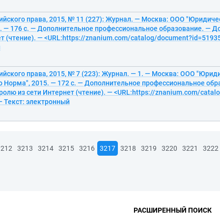
йского права, 2015, № 11 (227): Журнал. — Москва: ООО "Юридич
. — 176 с. — Дополнительное профессиональное образование. — До
т (чтение). — <URL:https://znanium.com/catalog/document?id=51935
й
йского права, 2015, № 7 (223): Журнал. — 1. — Москва: ООО "Юрид
 Норма", 2015. — 172 с. — Дополнительное профессиональное обр
ролю из сети Интернет (чтение). — <URL:https://znanium.com/cata
— Текст: электронный
3212
3213
3214
3215
3216
3217
3218
3219
3220
3221
3222
РАСШИРЕННЫЙ ПОИСК