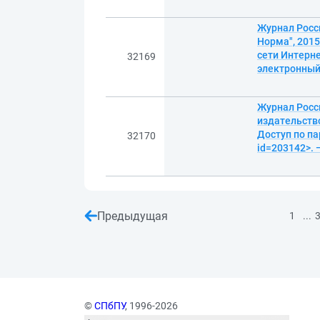
Журнал Росси
Норма", 2015
сети Интерне
32169
электронны
Журнал Росси
издательство
Доступ по па
32170
id=203142>. 
Предыдущая
...
1
©
СПбПУ
, 1996-2026