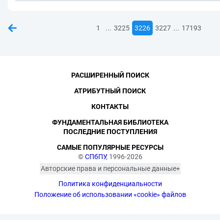
...
...
1
3225
3226
3227
17193
РАСШИРЕННЫЙ ПОИСК
АТРИБУТНЫЙ ПОИСК
КОНТАКТЫ
ФУНДАМЕНТАЛЬНАЯ БИБЛИОТЕКА
ПОСЛЕДНИЕ ПОСТУПЛЕНИЯ
САМЫЕ ПОПУЛЯРНЫЕ РЕСУРСЫ
©
СПбПУ
, 1996-2026
Авторские права и персональные данные
Фотографии размещены с согласия
Политика конфиденциальности
изображённых лиц в соответствии
с требованиями законодательства
Положение об использовании «cookie» файлов
о персональных данных. Согласно
ст. 152.1 ГК РФ «Охрана изображения