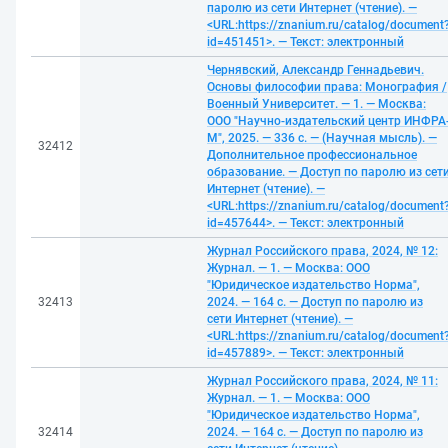
паролю из сети Интернет (чтение). —
<URL:https://znanium.ru/catalog/document
id=451451>. — Текст: электронный
Чернявский, Александр Геннадьевич.
Основы философии права: Монография /
Военный Университет. — 1. — Москва:
ООО "Научно-издательский центр ИНФРА
М", 2025. — 336 с. — (Научная мысль). —
32412
Дополнительное профессиональное
образование. — Доступ по паролю из сет
Интернет (чтение). —
<URL:https://znanium.ru/catalog/document
id=457644>. — Текст: электронный
Журнал Российского права, 2024, № 12:
Журнал. — 1. — Москва: ООО
"Юридическое издательство Норма",
32413
2024. — 164 с. — Доступ по паролю из
сети Интернет (чтение). —
<URL:https://znanium.ru/catalog/document
id=457889>. — Текст: электронный
Журнал Российского права, 2024, № 11:
Журнал. — 1. — Москва: ООО
"Юридическое издательство Норма",
32414
2024. — 164 с. — Доступ по паролю из