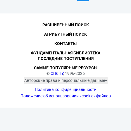
РАСШИРЕННЫЙ ПОИСК
АТРИБУТНЫЙ ПОИСК
КОНТАКТЫ
ФУНДАМЕНТАЛЬНАЯ БИБЛИОТЕКА
ПОСЛЕДНИЕ ПОСТУПЛЕНИЯ
САМЫЕ ПОПУЛЯРНЫЕ РЕСУРСЫ
©
СПбПУ
, 1996-2026
Авторские права и персональные данные
Фотографии размещены с согласия
Политика конфиденциальности
изображённых лиц в соответствии
с требованиями законодательства
Положение об использовании «cookie» файлов
о персональных данных. Согласно
ст. 152.1 ГК РФ «Охрана изображения
гражданина», все фотоматериалы
являются объектами авторского
права. Их копирование и дальнейшее
использование без письменного