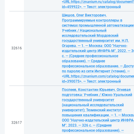
<URL:https://znanium.ru/catalog/document
id=459922>. — Текст: электронный
Шишов, Олег Викторович.
Программируемые контроллеры в
системах промышленной автоматизации
Учебник / Национальный
исследовательский Мордовский
государственный университет им. Н.П.
Огарева. — 1. — Москва: ООО "Научно-
32616
издательский центр ИНФРА-М", 2022. — 3
с. — (Среднее профессиональное
образование). — Среднее
профессиональное образование. — Досту
по паролю из сети Интернет (чтение). —
<URL:https://znanium.com/catalog/docume
id=390075>. — Текст: электронный
Поспеев, Константин Юрьевич. Огневая
подготовка: Учебник / Южно-Уральский
государственный университет
(национальный исследовательский
университет); Тюменский институт
повышения квалификации. — 1. — Москв
ООО "Научно-издательский центр ИНФРА
32617
М", 2023. — 326 с. — (Среднее
профессиональное образование). —