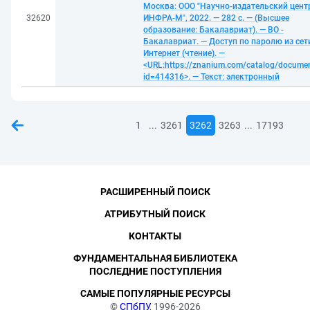
Москва: ООО "Научно-издательский цент
32620
ИНФРА-М", 2022. — 282 с. — (Высшее
образование: Бакалавриат). — ВО -
Бакалавриат. — Доступ по паролю из сет
Интернет (чтение). —
<URL:https://znanium.com/catalog/docume
id=414316>. — Текст: электронный
...
...
1
3261
3262
3263
17193
РАСШИРЕННЫЙ ПОИСК
АТРИБУТНЫЙ ПОИСК
КОНТАКТЫ
ФУНДАМЕНТАЛЬНАЯ БИБЛИОТЕКА
ПОСЛЕДНИЕ ПОСТУПЛЕНИЯ
САМЫЕ ПОПУЛЯРНЫЕ РЕСУРСЫ
©
СПбПУ
, 1996-2026