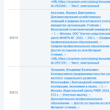
<URL:https://znanium.com/catalog/docume
id=392360>. — Текст: электронный
Акатьева, Марина Дмитриевна.
Документирование хозяйственных
операций и ведение бухгалтерского учета
имущества организации: Учебник /
Московский политехнический университе
— 1. — Москва: ООО "Научно-издательски
32614
центр ИНФРА-М", 2022. — 242 с. — (Средн
профессиональное образование). —
Среднее профессиональное образование.
Доступ по паролю из сети Интернет
(чтение). —
<URL:https://znanium.com/catalog/docume
id=392139>. — Текст: электронный
Трошихин, Владимир Васильевич.
Кооперативное предпринимательство ка
институт социального развития:
Монография / Белгородский университет
кооперации, экономики и права. — 1. —
Москва: Издательский Центр РИОР, 2024.
32615
512 с. — (Научная мысль). —
Дополнительное профессиональное
образование. — Доступ по паролю из сет
Интернет (чтение). —