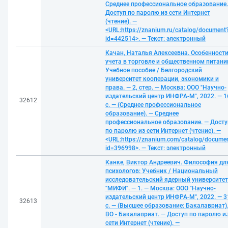
Среднее профессиональное образование.
Доступ по паролю из сети Интернет
(чтение). —
<URL:https://znanium.ru/catalog/document
id=442514>. — Текст: электронный
Качан, Наталья Алексеевна. Особенност
учета в торговле и общественном питани
Учебное пособие / Белгородский
университет кооперации, экономики и
права. — 2, стер. — Москва: ООО "Научно-
издательский центр ИНФРА-М", 2022. — 1
32612
с. — (Среднее профессиональное
образование). — Среднее
профессиональное образование. — Досту
по паролю из сети Интернет (чтение). —
<URL:https://znanium.com/catalog/docume
id=396998>. — Текст: электронный
Канке, Виктор Андреевич. Философия дл
психологов: Учебник / Национальный
исследовательский ядерный университет
"МИФИ". — 1. — Москва: ООО "Научно-
издательский центр ИНФРА-М", 2022. — 3
32613
с. — (Высшее образование: Бакалавриат)
ВО - Бакалавриат. — Доступ по паролю и
сети Интернет (чтение). —