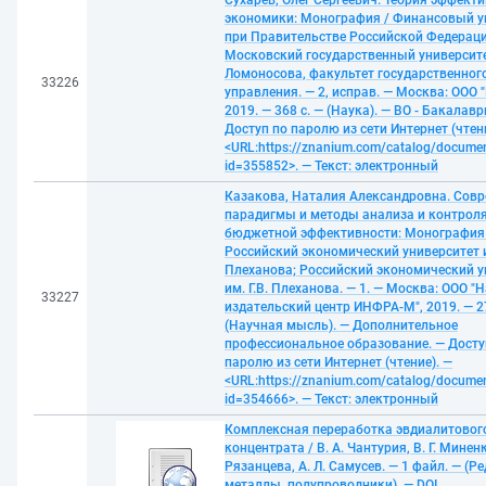
Сухарев, Олег Сергеевич. Теория эффект
экономики: Монография / Финансовый у
при Правительстве Российской Федераци
Московский государственный университе
Ломоносова, факультет государственног
33226
управления. — 2, исправ. — Москва: ООО 
2019. — 368 с. — (Наука). — ВО - Бакалавр
Доступ по паролю из сети Интернет (чтени
<URL:https://znanium.com/catalog/docume
id=355852>. — Текст: электронный
Казакова, Наталия Александровна. Сов
парадигмы и методы анализа и контрол
бюджетной эффективности: Монография
Российский экономический университет им
Плеханова; Российский экономический у
им. Г.В. Плеханова. — 1. — Москва: ООО "
33227
издательский центр ИНФРА-М", 2019. — 27
(Научная мысль). — Дополнительное
профессиональное образование. — Досту
паролю из сети Интернет (чтение). —
<URL:https://znanium.com/catalog/docume
id=354666>. — Текст: электронный
Комплексная переработка эвдиалитовог
концентрата / В. А. Чантурия, В. Г. Миненк
Рязанцева, А. Л. Самусев. — 1 файл. — (Р
металлы, полупроводники). — DOI