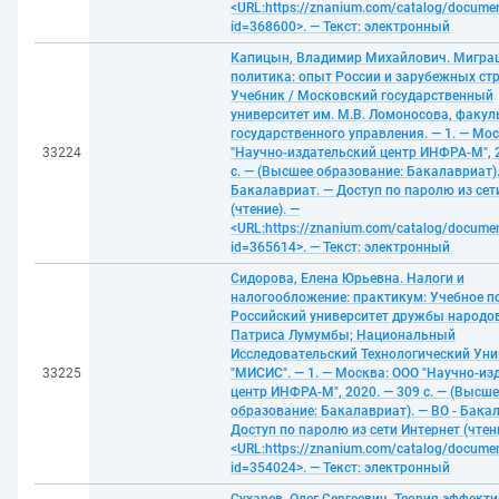
<URL:https://znanium.com/catalog/docume
id=368600>. — Текст: электронный
Капицын, Владимир Михайлович. Мигра
политика: опыт России и зарубежных стр
Учебник / Московский государственный
университет им. М.В. Ломоносова, факул
государственного управления. — 1. — Мо
33224
"Научно-издательский центр ИНФРА-М", 2
с. — (Высшее образование: Бакалавриат).
Бакалавриат. — Доступ по паролю из сет
(чтение). —
<URL:https://znanium.com/catalog/docume
id=365614>. — Текст: электронный
Сидорова, Елена Юрьевна. Налоги и
налогообложение: практикум: Учебное по
Российский университет дружбы народо
Патриса Лумумбы; Национальный
Исследовательский Технологический Уни
33225
"МИСИС". — 1. — Москва: ООО "Научно-из
центр ИНФРА-М", 2020. — 309 с. — (Высше
образование: Бакалавриат). — ВО - Бака
Доступ по паролю из сети Интернет (чтени
<URL:https://znanium.com/catalog/docume
id=354024>. — Текст: электронный