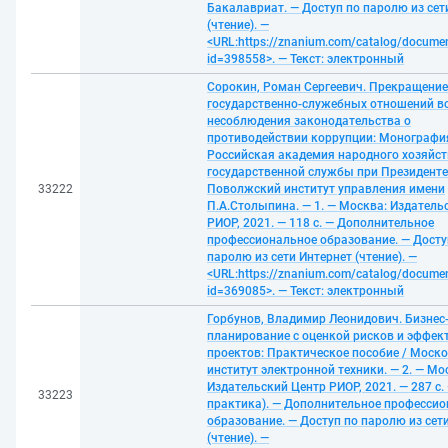
Бакалавриат. — Доступ по паролю из сет
(чтение). —
<URL:https://znanium.com/catalog/docume
id=398558>. — Текст: электронный
Сорокин, Роман Сергеевич. Прекращение
государственно-служебных отношений в
несоблюдения законодательства о
противодействии коррупции: Монография
Российская академия народного хозяйст
государственной службы при Президенте
33222
Поволжский институт управления имени
П.А.Столыпина. — 1. — Москва: Издатель
РИОР, 2021. — 118 с. — Дополнительное
профессиональное образование. — Досту
паролю из сети Интернет (чтение). —
<URL:https://znanium.com/catalog/docume
id=369085>. — Текст: электронный
Горбунов, Владимир Леонидович. Бизнес
планирование с оценкой рисков и эффек
проектов: Практическое пособие / Моск
институт электронной техники. — 2. — Мо
Издательский Центр РИОР, 2021. — 287 с.
33223
практика). — Дополнительное професси
образование. — Доступ по паролю из сет
(чтение). —