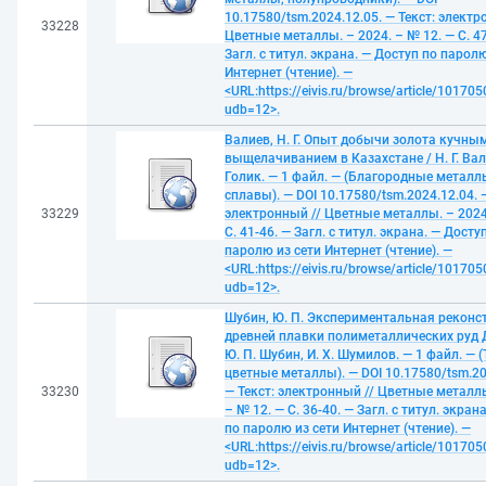
10.17580/tsm.2024.12.05. — Текст: электр
33228
Цветные металлы. – 2024. – № 12. — С. 47
Загл. с титул. экрана. — Доступ по паролю
Интернет (чтение). —
<URL:https://eivis.ru/browse/article/10170
udb=12>.
Валиев, Н. Г. Опыт добычи золота кучны
выщелачиванием в Казахстане / Н. Г. Вали
Голик. — 1 файл. — (Благородные металл
сплавы). — DOI 10.17580/tsm.2024.12.04. —
33229
электронный // Цветные металлы. – 2024
С. 41-46. — Загл. с титул. экрана. — Досту
паролю из сети Интернет (чтение). —
<URL:https://eivis.ru/browse/article/10170
udb=12>.
Шубин, Ю. П. Экспериментальная реконс
древней плавки полиметаллических руд 
Ю. П. Шубин, И. Х. Шумилов. — 1 файл. —
цветные металлы). — DOI 10.17580/tsm.20
33230
— Текст: электронный // Цветные металлы
– № 12. — С. 36-40. — Загл. с титул. экран
по паролю из сети Интернет (чтение). —
<URL:https://eivis.ru/browse/article/10170
udb=12>.