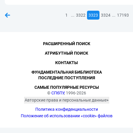
...
...
1
3322
3323
3324
17193
РАСШИРЕННЫЙ ПОИСК
АТРИБУТНЫЙ ПОИСК
КОНТАКТЫ
ФУНДАМЕНТАЛЬНАЯ БИБЛИОТЕКА
ПОСЛЕДНИЕ ПОСТУПЛЕНИЯ
САМЫЕ ПОПУЛЯРНЫЕ РЕСУРСЫ
©
СПбПУ
, 1996-2026
Авторские права и персональные данные
Фотографии размещены с согласия
Политика конфиденциальности
изображённых лиц в соответствии
с требованиями законодательства
Положение об использовании «cookie» файлов
о персональных данных. Согласно
ст. 152.1 ГК РФ «Охрана изображения
гражданина», все фотоматериалы