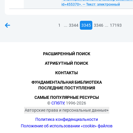
id=455370>. — Текст: электронный
...
...
1
3344
3345
3346
17193
РАСШИРЕННЫЙ ПОИСК
АТРИБУТНЫЙ ПОИСК
КОНТАКТЫ
ФУНДАМЕНТАЛЬНАЯ БИБЛИОТЕКА
ПОСЛЕДНИЕ ПОСТУПЛЕНИЯ
САМЫЕ ПОПУЛЯРНЫЕ РЕСУРСЫ
©
СПбПУ
, 1996-2026
Авторские права и персональные данные
Фотографии размещены с согласия
Политика конфиденциальности
изображённых лиц в соответствии
с требованиями законодательства
Положение об использовании «cookie» файлов
о персональных данных. Согласно