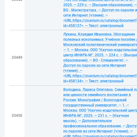
2025. — 229 с. — (Высшее образование). —
ВО - Магистратура. — Доступ по паролю 
сети Интернет (чтение). —
<URL:https://znanium.ru/catalog/document
id=458137>. — Текст: электронный
Лукина, Клавдия Ивановна. Обогащение
полезных ископаемых: Учебное пособие 
Московский политехнический университе
— 1. — Москва: ООО "Научно-издательски
центр ИНФРА-М", 2025. — 224 с. — (Высше
33449
образование). — ВО - Специалитет. —
Доступ по паролю из сети Интернет
(чтение). —
<URL:https://znanium.ru/catalog/document
id=458134>. — Текст: электронный
Володина, Лариса Олеговна. Семейный л
или ценности семейного воспитания в
России: Монография / Вологодский
государственный университет. — 1. —
Москва: ООО "Научно-издательский цент
33450
ИНФРА-М", 2025. — 231 с. — (Научная
мысль). — Дополнительное
профессиональное образование. — Досту
по паролю из сети Интернет (чтение). —
<URL:https://znanium.ru/catalog/document