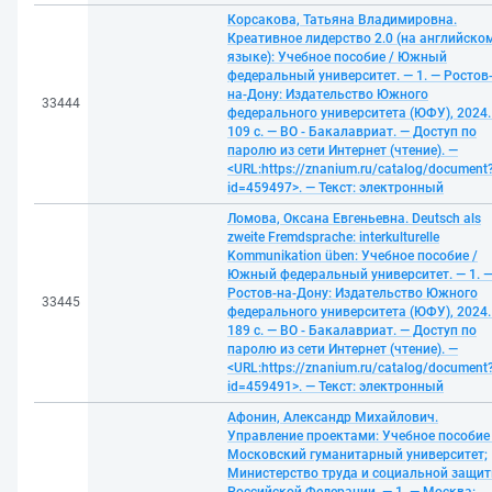
Корсакова, Татьяна Владимировна.
Креативное лидерство 2.0 (на английско
языке): Учебное пособие / Южный
федеральный университет. — 1. — Ростов
на-Дону: Издательство Южного
33444
федерального университета (ЮФУ), 2024.
109 с. — ВО - Бакалавриат. — Доступ по
паролю из сети Интернет (чтение). —
<URL:https://znanium.ru/catalog/document
id=459497>. — Текст: электронный
Ломова, Оксана Евгеньевна. Deutsch als
zweite Fremdsprache: interkulturelle
Kommunikation üben: Учебное пособие /
Южный федеральный университет. — 1. 
Ростов-на-Дону: Издательство Южного
33445
федерального университета (ЮФУ), 2024.
189 с. — ВО - Бакалавриат. — Доступ по
паролю из сети Интернет (чтение). —
<URL:https://znanium.ru/catalog/document
id=459491>. — Текст: электронный
Афонин, Александр Михайлович.
Управление проектами: Учебное пособие 
Московский гуманитарный университет;
Министерство труда и социальной защи