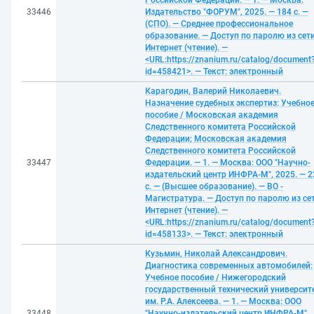
Российской Федерации. — 1. — Москва:
33446
Издательство "ФОРУМ", 2025. — 184 с. —
(СПО). — Среднее профессиональное
образование. — Доступ по паролю из сет
Интернет (чтение). —
<URL:https://znanium.ru/catalog/document
id=458421>. — Текст: электронный
Карагодин, Валерий Николаевич.
Назначение судебных экспертиз: Учебно
пособие / Московская академия
Следственного комитета Российской
Федерации; Московская академия
Следственного комитета Российской
33447
Федерации. — 1. — Москва: ООО "Научно-
издательский центр ИНФРА-М", 2025. — 2
с. — (Высшее образование). — ВО -
Магистратура. — Доступ по паролю из се
Интернет (чтение). —
<URL:https://znanium.ru/catalog/document
id=458133>. — Текст: электронный
Кузьмин, Николай Александрович.
Диагностика современных автомобилей:
Учебное пособие / Нижегородский
государственный технический университ
им. Р.А. Алексеева. — 1. — Москва: ООО
33448
"Научно-издательский центр ИНФРА-М",