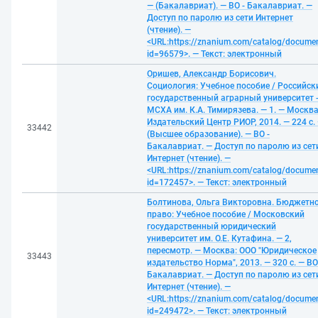
— (Бакалавриат). — ВО - Бакалавриат. —
Доступ по паролю из сети Интернет
(чтение). —
<URL:https://znanium.com/catalog/docume
id=96579>. — Текст: электронный
Оришев, Александр Борисович.
Социология: Учебное пособие / Российск
государственный аграрный университет 
МСХА им. К.А. Тимирязева. — 1. — Москва
Издательский Центр РИОР, 2014. — 224 с.
33442
(Высшее образование). — ВО -
Бакалавриат. — Доступ по паролю из сет
Интернет (чтение). —
<URL:https://znanium.com/catalog/docume
id=172457>. — Текст: электронный
Болтинова, Ольга Викторовна. Бюджетн
право: Учебное пособие / Московский
государственный юридический
университет им. О.Е. Кутафина. — 2,
пересмотр. — Москва: ООО "Юридическое
33443
издательство Норма", 2013. — 320 с. — ВО
Бакалавриат. — Доступ по паролю из сет
Интернет (чтение). —
<URL:https://znanium.com/catalog/docume
id=249472>. — Текст: электронный