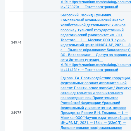
<URL:https://znanium.com/catalog/docume
id=373370>. — Текст: электронный
Басовский, Леонид Ефимович.
Комплексный экономический анализ
хозяйственной деятельности: Учебное
пособие / Тульский государственный
педагогический университет им. Л.Н.
Толстого. — 1. — Москва: ООО "Научно-
34974
издательский центр ИНФРА-М", 2021. — 3
с. — (Высшее образование: Бакалавриат)
ВО - Бакалавриат. — Доступ по паролю и
сети Интернет (чтение). —
<URL:https://znanium.com/catalog/docume
id=414131>. — Текст: электронный
Едкова, Т.А. Противодействие коррупции 
федеральных органах исполнительной
власти: Практическое пособие / Институт
законодательства и сравнительного
правоведения при Правительстве
Российской Федерации; Уральский
федеральный университет им. первого
34975
Президента России Б.Н. Ельцина. — 1. —
Москва: ООО "Научно-издательский цент
ИНФРА-М", 2021. — 184 с. — (ИЗиСП). —
Дополнительное профессиональное