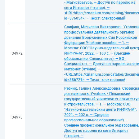
- Магистратура. — Доступ по паролю из
сети Интернет (чтение). —
<URL:https://znanium.com/catalog/docume
id=376054>. — Текст: электронный
Слифиш, Мечислав Викторович. Уголовн
процессуальная деятельность органов
дознания Вооруженных Сил Российской
Федерации: Учебное пособие. — 1. —
Москва: ООО "Научно-издательский цент
34972
ИНФРА-М", 2022. — 169 с. — (Высшее
образование: Специалитет). — ВО -
Специалитет. — Доступ по паролю из сет
Интернет (чтение). —
<URL:https://znanium.com/catalog/docume
id=386729>. — Текст: электронный
Резник, Галина Александровна. Сервисн
деятельность: Учебник / Пензенский
государственный университет архитекту
и строительства. — 1. — Москва: ООО
"Научно-издательский центр ИНФРА-М",
2021. — 202 с. — (Среднее
34973
профессиональное образование). —
Среднее профессиональное образование.
Доступ по паролю из сети Интернет
(чтение). —