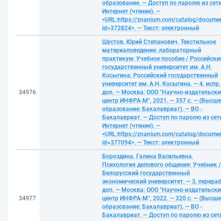
образование. — Доступ по паролю из сет
Интернет (чтение). —
<URL:https://znanium.com/catalog/docume
id=372824>. — Текст: электронный
Шустов, Юрий Степанович. Текстильное
материаловедение: лабораторный
практикум: Учебное пособие / Российски
государственный университет им. А.Н.
Косыгина; Российский государственный
университет им. А.Н. Косыгина. — 4, испр.
34976
доп. — Москва: ООО "Научно-издательск
центр ИНФРА-М", 2021. — 357 с. — (Высше
образование: Бакалавриат). — ВО -
Бакалавриат. — Доступ по паролю из сет
Интернет (чтение). —
<URL:https://znanium.com/catalog/docume
id=377094>. — Текст: электронный
Бороздина, Галина Васильевна.
Психология делового общения: Учебник /
Белорусский государственный
экономический университет. — 3, перераб
доп. — Москва: ООО "Научно-издательск
34977
центр ИНФРА-М", 2022. — 320 с. — (Высше
образование: Бакалавриат). — ВО -
Бакалавриат. — Доступ по паролю из сет