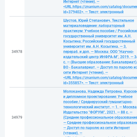
Интернет (чтение). —
<URL:https://znanium.com/catalog/docume
id=379402>. — Текст: электронный
Шустов, Юрий Степанович. Текстильное
материаловедение: лабораторный
практикум: Учебное пособие / Российски
государственный университет им. А.Н.
Косыгина; Российский государственный
университет им. А.Н. Косыгина. — 3,
34978
перераб. и доп. — Москва: ООО "Научно-
издательский центр ИНФРА-М", 2019. — 3
с. — (Высшее образование: Бакалавриат)
ВО - Бакалавриат. — Доступ по паролю и
сети Интернет (чтение). —
<URL:https://znanium.com/catalog/docume
id=355857>. — Текст: электронный
Молоканова, Надежда Петровна. Курсов
и дипломное проектирование: Учебное
пособие / Среднерусский гуманитарно-
технологический институт. — 1. — Москва
Издательство "ФОРУМ", 2021. — 88 с. —
34979
(Среднее профессиональное образование
— Среднее профессиональное образовани
— Доступ по паролю из сети Интернет
(чтение). —