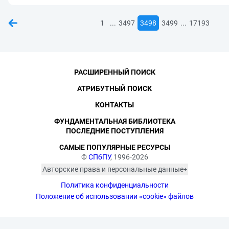
...
...
1
3497
3498
3499
17193
РАСШИРЕННЫЙ ПОИСК
АТРИБУТНЫЙ ПОИСК
КОНТАКТЫ
ФУНДАМЕНТАЛЬНАЯ БИБЛИОТЕКА
ПОСЛЕДНИЕ ПОСТУПЛЕНИЯ
САМЫЕ ПОПУЛЯРНЫЕ РЕСУРСЫ
©
СПбПУ
, 1996-2026
Авторские права и персональные данные
Фотографии размещены с согласия
Политика конфиденциальности
изображённых лиц в соответствии
с требованиями законодательства
Положение об использовании «cookie» файлов
о персональных данных. Согласно
ст. 152.1 ГК РФ «Охрана изображения
гражданина», все фотоматериалы