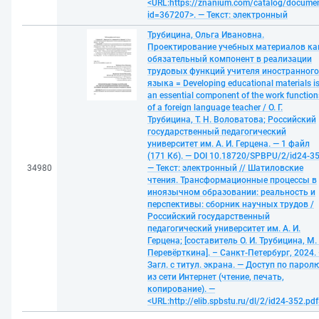
<URL:https://znanium.com/catalog/docume
id=367207>. — Текст: электронный
Трубицина, Ольга Ивановна.
Проектирование учебных материалов ка
обязательный компонент в реализации
трудовых функций учителя иностранного
языка = Developing educational materials i
an essential component of the work function
of a foreign language teacher / О. Г.
Трубицина, Т. Н. Воловатова; Российский
государственный педагогический
университет им. А. И. Герцена. — 1 файл
(171 Кб). — DOI 10.18720/SPBPU/2/id24-35
34980
— Текст: электронный // Шатиловские
чтения. Трансформационные процессы в
иноязычном образовании: реальность и
перспективы: сборник научных трудов /
Российский государственный
педагогический университет им. А. И.
Герцена; [составитель О. И. Трубицина, М. 
Перевёрткина]. – Санкт-Петербург, 2024.
Загл. с титул. экрана. — Доступ по парол
из сети Интернет (чтение, печать,
копирование). —
<URL:http://elib.spbstu.ru/dl/2/id24-352.pdf