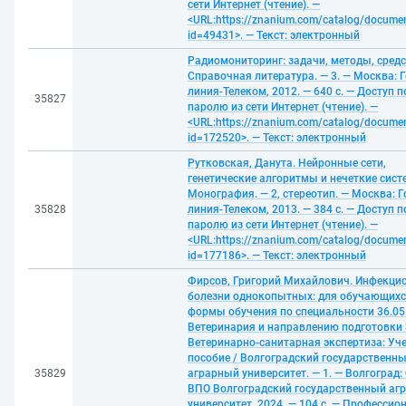
сети Интернет (чтение). —
<URL:https://znanium.com/catalog/docume
id=49431>. — Текст: электронный
Радиомониторинг: задачи, методы, средс
Справочная литература. — 3. — Москва: 
линия-Телеком, 2012. — 640 с. — Доступ п
35827
паролю из сети Интернет (чтение). —
<URL:https://znanium.com/catalog/docume
id=172520>. — Текст: электронный
Рутковская, Данута. Нейронные сети,
генетические алгоритмы и нечеткие сист
Монография. — 2, стереотип. — Москва: 
35828
линия-Телеком, 2013. — 384 с. — Доступ п
паролю из сети Интернет (чтение). —
<URL:https://znanium.com/catalog/docume
id=177186>. — Текст: электронный
Фирсов, Григорий Михайлович. Инфекци
болезни однокопытных: для обучающихс
формы обучения по специальности 36.05
Ветеринария и направлению подготовки 
Ветеринарно-санитарная экспертиза: Уч
пособие / Волгоградский государственн
35829
аграрный университет. — 1. — Волгоград
ВПО Волгоградский государственный аг
университет, 2024. — 104 с. — Профессио