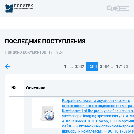
ПОСЛЕДНИЕ ПОСТУПЛЕНИЯ
Найдено документов: 171 924
...
...
1
3582
3583
3584
17193
№
Описание
Разработка макета акустооптического
стереоскопического видеоспектрометра 
Development of the prototype of an acousto-
stereoscopic imaging spectrometer / В. И. Б
А. Кананыхин, В. Э. Пожар, П. С. Мартьян
файл. — (Оптические и оптико-электронн
приборы и комплексы). — DOI 10.17586/1