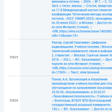
механики и оптики. – 2024. – № 7. — С. 13
Загл. с титул. экрана. — Статья, предста
на 17-й Международной научно-техниче
конференции "Оптические методы иссле
потоков - 2023" (ОМИП-2023), проходивш
по 30 июня 2023 г. в Москве. — Доступ п
из сети Интернет (чтение). —
<URL:https://eivis.ru/browse/issue/1402682
udb=12&page=15>.
Рихтер, Сергей Георгиевич. Цифровое
радиовещание: Учебное пособие / Моско
технический университет связи и информ
2, стереотип. — Москва: Горячая линия-Т
35825
2015. — 352 с. — ВО - Бакалавриат. — Дос
паролю из сети Интернет (чтение). —
<URL:https://znanium.com/catalog/docume
id=17565>. — Текст: электронный
Панов, А.А. Организация и управление
производством: учебное пособие для сту
обучающихся по направлению бакалавр
35.03.06 «Агроинженерия» и 20.03.01
«Техносферная безопасность»: Учебное п
35826
— Волгоград: ФГБОУ ВПО Волгоградский
государственный аграрный университет, 
156 с. — ВО - Бакалавриат. — Доступ по 