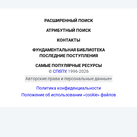
РАСШИРЕННЫЙ ПОИСК
АТРИБУТНЫЙ ПОИСК
КОНТАКТЫ
ФУНДАМЕНТАЛЬНАЯ БИБЛИОТЕКА
ПОСЛЕДНИЕ ПОСТУПЛЕНИЯ
САМЫЕ ПОПУЛЯРНЫЕ РЕСУРСЫ
©
СПбПУ
, 1996-2026
Авторские права и персональные данные
Фотографии размещены с согласия
Политика конфиденциальности
изображённых лиц в соответствии
с требованиями законодательства
Положение об использовании «cookie» файлов
о персональных данных. Согласно
ст. 152.1 ГК РФ «Охрана изображения
гражданина», все фотоматериалы
являются объектами авторского
права. Их копирование и дальнейшее
использование без письменного
согласия правообладателя