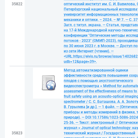
35822
оптический институт им. С. И. Вавилова, 
Петербургский национальный исследова
университет информационных технологи
механики и оптики. – 2024. – № 7. — С. 37
Загл. с титул. экрана. — Статья, предста
на 17-й Международной научно-техниче
конференции "Оптические методы иссле
потоков - 2023" (ОМИП-2023), проходивш
по 30 июня 2023 г. в Москве. — Доступ п
из сети Интернет (чтение). —
<URL:https://eivis.ru/browse/issue/1402682
udb=12&page=39>.
Метод автоматизированной оценки
эффективности средств повышения сохр
плодов с помощью акустооптического
видеоспектрометра = Method for automat
assessment of the effectiveness of means to
fruit safety using an acousto-optical imagin
spectrometer / С. С. Баташова, А. А. Золот
В. Гурылева [и др.]. — 1 файл. — (Оптичес
приборы и методы измерений в физике, т
природе). — DOI 10.17586/1023-5086-2024
25-36. — Текст: электронный // Оптически
журнал = Journal of optical technology: на
35823
технический журнал / Государственный