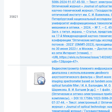
5086-2024-91-07-45-50. — Текст: электрон
Оптический журнал = Journal of optical te
научно-технический журнал / Государст
оптический институт им. С. И. Вавилова, 
35821
Петербургский национальный исследова
университет информационных технологи
механики и оптики. – 2024. – № 7. — С. 45
Загл. с титул. экрана. — Статья, предста
на 17-й Международной научно-техниче
конференции "Оптические методы иссле
потоков - 2023" (ОМИП-2023), проходивш
по 30 июня 2023 г. в Москве. — Доступ п
из сети Интернет (чтение). —
<URL:https://eivis.ru/browse/issue/1402682
udb=12&page=47>.
Видеоспектрометр ближнего инфракрасн
диапазона с использованием двойного
акустооптического фильтра = Short-wave i
imaging spectrometer based on tandem aco
optical tunable filter / И. А. Баландин, М. О.
Шарикова, В. И. Батшев [и др.]. — 1 файл.
(Оптические и оптико-электронные приб
комплексы). — DOI 10.17586/1023-5086-2
07-37-44. — Текст: электронный // Оптиче
журнал = Journal of optical technology: на
технический журнал / Государственный