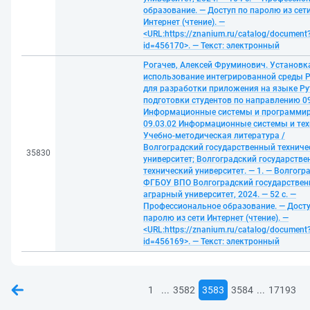
образование. — Доступ по паролю из сет
Интернет (чтение). —
<URL:https://znanium.ru/catalog/document
id=456170>. — Текст: электронный
Рогачев, Алексей Фруминович. Установк
использование интегрированной среды 
для разработки приложения на языке Py
подготовки студентов по направлению 09
Информационные системы и программир
09.03.02 Информационные системы и тех
Учебно-методическая литература /
Волгоградский государственный техниче
35830
университет; Волгоградский государств
технический университет. — 1. — Волгогра
ФГБОУ ВПО Волгоградский государстве
аграрный университет, 2024. — 52 с. —
Профессиональное образование. — Досту
паролю из сети Интернет (чтение). —
<URL:https://znanium.ru/catalog/document
id=456169>. — Текст: электронный
...
...
1
3582
3583
3584
17193