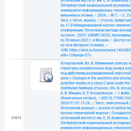
оптический институт им. С. И. Вавилова, 
Петербургский национальный исследова
университет информационных технологи
механики и оптики. – 2024. – № 7. — С. 25
Загл. с титул. экрана. — Статья, предста
на 17-й Международной научно-техниче
конференции "Оптические методы иссле
потоков - 2023" (ОМИП-2023), проходивш
по 30 июня 2023 г. в Москве. — Доступ п
из сети Интернет (чтение). —
<URL:https://eivis.ru/browse/issue/1402682
udb=12&page=27>.
Кочаровский, Вл. В. Изменения спектра и
структуры поляритонных мод лазера кла
под действием распределенной обратной
волн = Changes in the spectrum and structu
polariton modes of a class C laser under the 
distributed feedback of waves / Вл. В. Коч
А. В. Мишин, Е. Р. Кочаровская. — 1 файл.
(Физическая оптика). — DOI 10.17586/102
2024-91-07-13-24. — Текст: электронный /
Оптический журнал = Journal of optical te
научно-технический журнал / Государст
35824
оптический институт им. С. И. Вавилова, 
Петербургский национальный исследова
университет информационных технологи