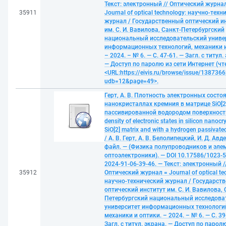
Текст: электронный // Оптический журна
35911
Journal of optical technology: научно-тех
журнал / Государственный оптический и
им. С. И. Вавилова, Санкт-Петербургский
национальный исследовательский униве
информационных технологий, механики и
– 2024. – № 6. — С. 47-61. — Загл. с титул.
— Доступ по паролю из сети Интернет (чте
<URL:https://eivis.ru/browse/issue/1387366
udb=12&page=49>.
Герт, А. В. Плотность электронных состо
нанокристаллах кремния в матрице SiO[2]
пассивированной водородом поверхност
density of electronic states in silicon nanocry
SiO[2] matrix and with a hydrogen passivate
/ А. В. Герт, А. В. Белолипецкий, И. Д. Авде
файл. — (Физика полупроводников и эле
оптоэлектроники). — DOI 10.17586/1023-
2024-91-06-39-46. — Текст: электронный /
35912
Оптический журнал = Journal of optical te
научно-технический журнал / Государст
оптический институт им. С. И. Вавилова, 
Петербургский национальный исследова
университет информационных технологи
механики и оптики. – 2024. – № 6. — С. 39
Загл. с титул. экрана. — Доступ по паролю