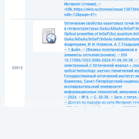
Интернет (чтение). —
<URL:https://eivis.ru/browse/issue/1387366
udb=12&page=41>.
Оптические свойства квантовых точек In
в гетероструктурах GaAs/AlGaAs/InGaP/I
Optical properties of InGaP(As) quantum dot
GaAs/AlGaAs/InGaP/InGaAs heterostructures
Андрюшкин, И. И. Новиков, А. Г. Гладышев 
— 1 файл. — (Физика полупроводников и
элементы оптоэлектроники). — DOI
10.17586/1023-5086-2024-91-06-30-38. — 
электронный // Оптический журнал = Jour
35913
optical technology: научно-технический ж
Государственный оптический институт им.
Вавилова, Санкт-Петербургский национ
исследовательский университет
🍪
информационных технологий, механики и
– 2024. – № 6. — С. 30-38. — Загл. с титул.
Мы используем cookies и рекомендательные технологии для улучш
— Доступ по паролю из сети Интернет (чте
Продолжая использовать этот сайт,
Вы соглашаетесь на использо
<URL:https://eivis.ru/browse/issue/1387366
udb=12&page=32>.
Принять
Богомолов, Виктор Александрович. Чего 
мужчины: открывая заново отношения, с
силу: Практическое пособие / Научный ц
психического здоровья. — 1. — Москва: 