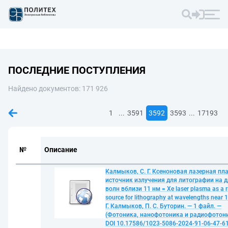
ПОСЛЕДНИЕ ПОСТУПЛЕНИЯ
Найдено документов: 171 926
...
...
1
3591
3592
3593
17193
№
Описание
Калмыков, С. Г. Ксеноновая лазерная пл
источник излучения для литографии на 
волн вблизи 11 нм = Xe laser plasma as a r
source for lithography at wavelengths near 1
Г. Калмыков, П. С. Буторин. — 1 файл. —
(Фотоника, нанофотоника и радиофотони
DOI 10.17586/1023-5086-2024-91-06-47-61