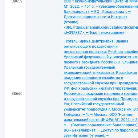
38659
ООО "Научно-издательский центр ИНФРА
М", 2022. — 451 с. — (Высшее образование
Бакалавриат). — ВО - Бакалавриат. —
Доступ по паролю из сети Интернет
(чтение). —
<URL:https://znanium.com/catalog/docume
id=392887>. — Текст: электронный
Тургель, Ирина Дмитриевна. Оценка
регулирующего воздействия и
регуляторная политика: Учебное пособие
Уральский федеральный университет им
первого Президента России Б.Н. Ельцина
Уральский государственный
экономический университет; Российская
академия народного хозяйства и
государственной службы при Президенте
РФ, ф-л Уральский институт управления;
38660
Российская академия народного хозяйст
и государственной службы при Президен
РФ; Российский государственный
университет правосудия г. Москва им. В.
Лебедева. — 1. — Москва: ООО "Научно-
издательский центр ИНФРА-М", 2022. — 2
с. — (Высшее образование: Бакалавриат)
ВО - Бакалавриат. — Доступ по паролю и
сети Интернет (чтение). —