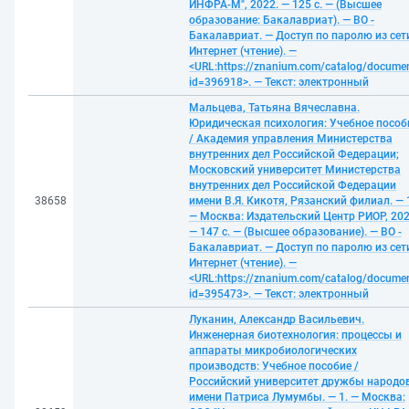
ИНФРА-М", 2022. — 125 с. — (Высшее
образование: Бакалавриат). — ВО -
Бакалавриат. — Доступ по паролю из сет
Интернет (чтение). —
<URL:https://znanium.com/catalog/docume
id=396918>. — Текст: электронный
Мальцева, Татьяна Вячеславна.
Юридическая психология: Учебное пособ
/ Академия управления Министерства
внутренних дел Российской Федерации;
Московский университет Министерства
внутренних дел Российской Федерации
38658
имени В.Я. Кикотя, Рязанский филиал. — 
— Москва: Издательский Центр РИОР, 202
— 147 с. — (Высшее образование). — ВО -
Бакалавриат. — Доступ по паролю из сет
Интернет (чтение). —
<URL:https://znanium.com/catalog/docume
id=395473>. — Текст: электронный
Луканин, Александр Васильевич.
Инженерная биотехнология: процессы и
аппараты микробиологических
производств: Учебное пособие /
Российский университет дружбы народо
имени Патриса Лумумбы. — 1. — Москва: