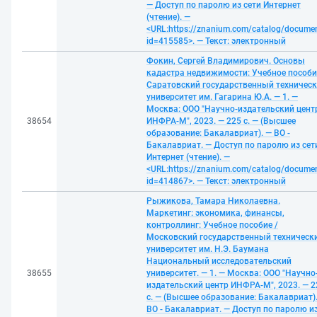
— Доступ по паролю из сети Интернет
(чтение). —
<URL:https://znanium.com/catalog/docume
id=415585>. — Текст: электронный
Фокин, Сергей Владимирович. Основы
кадастра недвижимости: Учебное пособи
Саратовский государственный техничес
университет им. Гагарина Ю.А. — 1. —
Москва: ООО "Научно-издательский цент
38654
ИНФРА-М", 2023. — 225 с. — (Высшее
образование: Бакалавриат). — ВО -
Бакалавриат. — Доступ по паролю из сет
Интернет (чтение). —
<URL:https://znanium.com/catalog/docume
id=414867>. — Текст: электронный
Рыжикова, Тамара Николаевна.
Маркетинг: экономика, финансы,
контроллинг: Учебное пособие /
Московский государственный техническ
университет им. Н.Э. Баумана
Национальный исследовательский
38655
университет. — 1. — Москва: ООО "Научно
издательский центр ИНФРА-М", 2023. — 2
с. — (Высшее образование: Бакалавриат)
ВО - Бакалавриат. — Доступ по паролю и