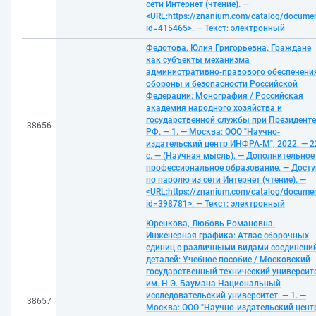
сети Интернет (чтение). —
<URL:https://znanium.com/catalog/docume
id=415465>. — Текст: электронный
Федотова, Юлия Григорьевна. Граждане
как субъекты механизма
административно-правового обеспечени
обороны и безопасности Российской
Федерации: Монография / Российская
академия народного хозяйства и
государственной службы при Президенте
38656
РФ. — 1. — Москва: ООО "Научно-
издательский центр ИНФРА-М", 2022. — 2
с. — (Научная мысль). — Дополнительное
профессиональное образование. — Досту
по паролю из сети Интернет (чтение). —
<URL:https://znanium.com/catalog/docume
id=398781>. — Текст: электронный
Юренкова, Любовь Романовна.
Инженерная графика: Атлас сборочных
единиц с различными видами соединени
деталей: Учебное пособие / Московский
государственный технический университ
им. Н.Э. Баумана Национальный
исследовательский университет. — 1. —
38657
Москва: ООО "Научно-издательский цент