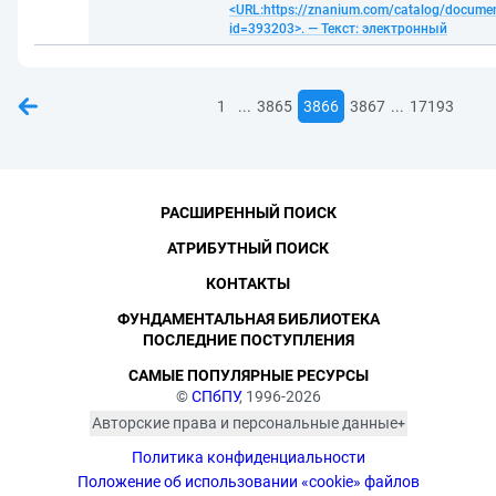
<URL:https://znanium.com/catalog/docume
id=393203>. — Текст: электронный
...
...
1
3865
3866
3867
17193
РАСШИРЕННЫЙ ПОИСК
АТРИБУТНЫЙ ПОИСК
КОНТАКТЫ
ФУНДАМЕНТАЛЬНАЯ БИБЛИОТЕКА
ПОСЛЕДНИЕ ПОСТУПЛЕНИЯ
САМЫЕ ПОПУЛЯРНЫЕ РЕСУРСЫ
©
СПбПУ
, 1996-2026
Авторские права и персональные данные
Фотографии размещены с согласия
Политика конфиденциальности
изображённых лиц в соответствии
с требованиями законодательства
Положение об использовании «cookie» файлов