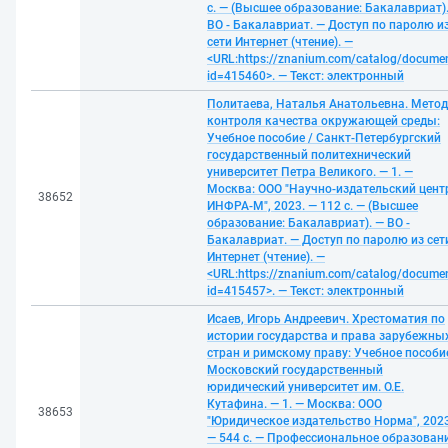
с. — (Высшее образование: Бакалавриат)
ВО - Бакалавриат. — Доступ по паролю и
сети Интернет (чтение). —
<URL:https://znanium.com/catalog/docume
id=415460>. — Текст: электронный
Политаева, Наталья Анатольевна. Мето
контроля качества окружающей среды:
Учебное пособие / Санкт-Петербургский
государственный политехнический
университет Петра Великого. — 1. —
Москва: ООО "Научно-издательский цент
38652
ИНФРА-М", 2023. — 112 с. — (Высшее
образование: Бакалавриат). — ВО -
Бакалавриат. — Доступ по паролю из сет
Интернет (чтение). —
<URL:https://znanium.com/catalog/docume
id=415457>. — Текст: электронный
Исаев, Игорь Андреевич. Хрестоматия по
истории государства и права зарубежны
стран и римскому праву: Учебное пособие
Московский государственный
юридический университет им. О.Е.
Кутафина. — 1. — Москва: ООО
38653
"Юридическое издательство Норма", 2023
— 544 с. — Профессиональное образовани