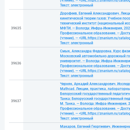
(чтение). — <URL:https://znanium.ru/cata
Текст: электронный
Дорофеев, Евгений Александрович. Лекци
кинетической теории газов: Учебное пос
технический институт (национальный ис
39635
МФТИ. — Вологда: Инфра-Инженерия, 2024
Профессиональное образование. — Досту
(чтение). — <URL:https://znanium.ru/cata
Текст: электронный
Смык, Александра Федоровна. Курс физи
Московский автомобильно-дорожный го
университет. — Вологда: Инфра-Инженерия
39636
Профессиональное образование. — Досту
(чтение). — <URL:https://znanium.ru/cata
Текст: электронный
Черняк, Аркадий Александрович. Исслед
Mathcad. Лекции, практика, лабораторны
Белорусский государственный педагогиче
Танка; Белорусский государственный пед
39637
М. Танка. — Вологда: Инфра-Инженерия, 2
Профессиональное образование. — Досту
(чтение). — <URL:https://znanium.ru/cata
Текст: электронный
Макаров, Евгений Георгиевич. Инженерн