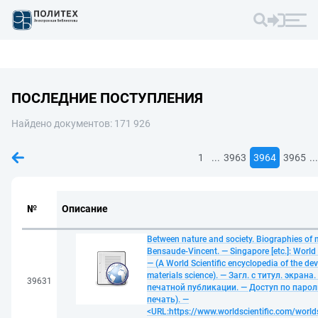
ПОСЛЕДНИЕ ПОСТУПЛЕНИЯ
Найдено документов: 171 926
...
...
1
3963
3964
3965
№
Описание
Between nature and society. Biographies of m
Bensaude-Vincent. — Singapore [etc.]: World 
— (A World Scientific encyclopedia of the de
materials science). — Загл. с титул. экран
39631
печатной публикации. — Доступ по паролю
печать). —
<URL:https://www.worldscientific.com/worl