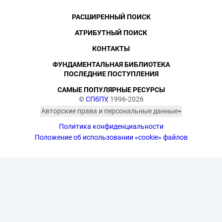
РАСШИРЕННЫЙ ПОИСК
АТРИБУТНЫЙ ПОИСК
КОНТАКТЫ
ФУНДАМЕНТАЛЬНАЯ БИБЛИОТЕКА
ПОСЛЕДНИЕ ПОСТУПЛЕНИЯ
САМЫЕ ПОПУЛЯРНЫЕ РЕСУРСЫ
©
СПбПУ
, 1996-2026
Авторские права и персональные данные
Фотографии размещены с согласия
Политика конфиденциальности
изображённых лиц в соответствии
с требованиями законодательства
Положение об использовании «cookie» файлов
о персональных данных. Согласно
ст. 152.1 ГК РФ «Охрана изображения
гражданина», все фотоматериалы
являются объектами авторского
права. Их копирование и дальнейшее
использование без письменного
согласия правообладателя
запрещено.