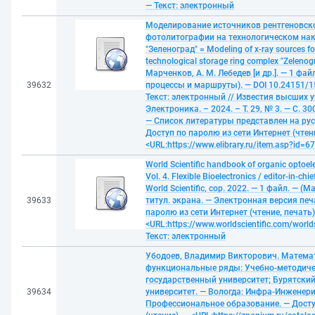
— Текст: электронный
Моделирование источников рентгеновско
фотолитографии на технологическом на
"Зеленоград" = Modeling of x-ray sources fo
technological storage ring complex "Zelenog
Марченков, А. М. Лебедев [и др.]. — 1 фай
39632
процессы и маршруты). — DOI 10.24151/1
Текст: электронный // Известия высших 
Электроника. – 2024. – Т. 29, № 3. — С. 30
— Список литературы представлен на ру
Доступ по паролю из сети Интернет (чтени
<URL:https://www.elibrary.ru/item.asp?id=6
World Scientific handbook of organic optoele
Vol. 4. Flexible Bioelectronics / editor-in-chi
World Scientific, cop. 2022. — 1 файл. — (Ma
39633
титул. экрана. — Электронная версия пе
паролю из сети Интернет (чтение, печать)
<URL:https://www.worldscientific.com/worl
Текст: электронный
Убодоев, Владимир Викторович. Матема
функциональные ряды: Учебно-методичес
государственный университет; Бурятски
39634
университет. — Вологда: Инфра-Инженерия
Профессиональное образование. — Досту