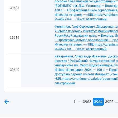
пособие / Балтийский государственный т
"ВОЕНМЕХ" им. Д.Ф. Устинова. — Вологда
39638
408 с. — Профессиональное образование.
Интернет (чтение). — <URL:https://znanium
id=452716>. — Текст: электронный
Филиппов, Глеб Сергеевич. Дискретная 
Учебное пособие / Институт машиноведен
Российской академии наук. — Вологда: И
39639
— Профессиональное образование. — Дос
Интернет (чтение). — <URL:https://znanium
id=452715>. — Текст: электронный
Канарейкин, Александр Иванович. Дискр
пособие / Российский государственный 
университет им. Серго Орджоникидзе, Ст
39640
Инфра-Инженерия, 2024. — 100 с. — Проф
Доступ по паролю из сети Интернет (чтени
<URL:https://znanium.ru/catalog/document
электронный
...
...
1
3963
3964
3965