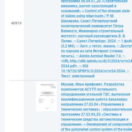
программа 08.04.01_20 «Строительная
механика, расчет конструкций и
оснований» = Control of the stressed state
of slabes using edge loads / Р. М.
Шакирова; Санкт-Петербургский
40919
политехнический университет Петра
Великого, Инженерно-строительный
институт; научный руководитель В. В.
Лалин. — Санкт-Петербург, 2024. — 1 фай
(3,2 Мб). — Загл. с титул. экрана. — Досту
по паролю из сети Интернет (чтение,
печать). — Adobe Acrobat Reader 7.0. —
<URL:http://elib.spbstu.ru/dl/3/2024/vr/vr24
5534.pdf>. — DOI
10.18720/SPBPU/3/2024/vr/vr24-5534. —
Текст: электронный
Мусаев, Илья Арифович. Разработка
компонентов АСУТП котельного
оборудования угольной ТЭС: выпускная
квалификационная работа бакалавра:
направление 27.03.04 «Управление в
технических системах» ; образовательна
программа 27.03.04_02 «Системы и
технические средства автоматизации и
управления» = Development of components
of the automated control system of the boile