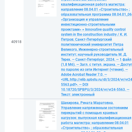
квалификационная работа магистра:
направление 08.04.01 «Строительство» ;
образовательная программа 08.04.01_06
«Организация и управление
инвестиционно-строительными
проектами» = Innovative quality control
system in the construction industry / К. И.
Петров; Санкт-Петербургский
40918
политехнический университет Петра
Великого, Инженерно-строительный
институт; научный руководитель М. Д.
Терех. — Санкт-Петербург, 2024. — 1 файл
(1,8 Мб). — Загл. с титул. экрана. — Досту
по паролю из сети Интернет (чтение). —
Adobe Acrobat Reader 7.0. —
<URL:http://elib.spbstu.ru/dl/3/2024/vr/vr24
5563.pdf>. — DOI
10.18720/SPBPU/3/2024/vr/vr24-5563. —
Текст: электронный
Шакирова, Рената Маратовна.
Управление напряженным состоянием
перекрытий с помощью краевых
нагрузок: выпускная квалификационная
работа магистра: направление 08.04.01
«Строительство» ; образовательная