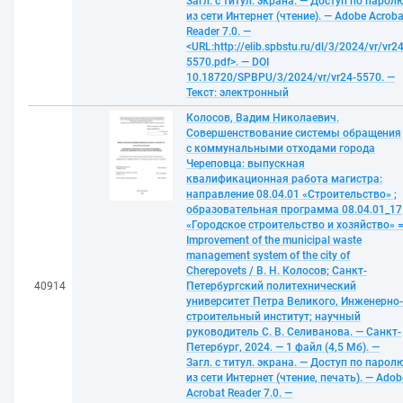
Загл. с титул. экрана. — Доступ по парол
из сети Интернет (чтение). — Adobe Acroba
Reader 7.0. —
<URL:http://elib.spbstu.ru/dl/3/2024/vr/vr24
5570.pdf>. — DOI
10.18720/SPBPU/3/2024/vr/vr24-5570. —
Текст: электронный
Колосов, Вадим Николаевич.
Совершенствование системы обращения
с коммунальными отходами города
Череповца: выпускная
квалификационная работа магистра:
направление 08.04.01 «Строительство» ;
образовательная программа 08.04.01_17
«Городское строительство и хозяйство» 
Improvement of the municipal waste
management system of the city of
Cherepovets / В. Н. Колосов; Санкт-
40914
Петербургский политехнический
университет Петра Великого, Инженерно-
строительный институт; научный
руководитель С. В. Селиванова. — Санкт-
Петербург, 2024. — 1 файл (4,5 Мб). —
Загл. с титул. экрана. — Доступ по парол
из сети Интернет (чтение, печать). — Adob
Acrobat Reader 7.0. —