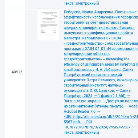
Текст: электронный
Лебедева, Ирина Андреевна. Повышение
эффективности использования городски
территорий за счёт инвестирования
средств в предприятия малого бизнеса:
выпускная квалификационная работа
магистра: направление 07.04.04
«Градостроительство» ; образовательна
программа 07.04.04_01 «Информационно
моделирование объектов
градостроительства» = Increasing the
efficiency of usingurban areas by investing i
small businesses / И. А. Лебедева; Санкт-
40916
Петербургский политехнический
университет Петра Великого, Инженерно-
строительный институт; научный
руководитель О. Ю. Цветков. — Санкт-
Петербург, 2024. — 1 файл (2,1 Мб). —
Загл. с титул. экрана. — Доступ по парол
из сети Интернет (чтение, печать). — Adob
Acrobat Reader 7.0. —
<URL:http://elib.spbstu.ru/dl/3/2024/vr/vr24
5567.pdf>. — DOI
10.18720/SPBPU/3/2024/vr/vr24-5567. —
Текст: электронный