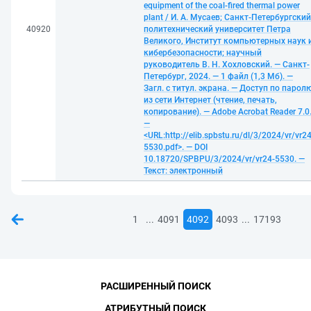
equipment of the coal-fired thermal power
plant / И. А. Мусаев; Санкт-Петербургский
40920
политехнический университет Петра
Великого, Институт компьютерных наук 
кибербезопасности; научный
руководитель В. Н. Хохловский. — Санкт-
Петербург, 2024. — 1 файл (1,3 Мб). —
Загл. с титул. экрана. — Доступ по парол
из сети Интернет (чтение, печать,
копирование). — Adobe Acrobat Reader 7.0
—
<URL:http://elib.spbstu.ru/dl/3/2024/vr/vr24
5530.pdf>. — DOI
10.18720/SPBPU/3/2024/vr/vr24-5530. —
Текст: электронный
...
...
1
4091
4092
4093
17193
РАСШИРЕННЫЙ ПОИСК
АТРИБУТНЫЙ ПОИСК