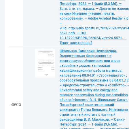
Петербург, 2024. — 1 файл (5,3 Мб). —
Загл. с титул. экрана. — Доступ по парол
из сети Интернет (чтение, печать,
копирование). — Adobe Acrobat Reader 7.0
—
<URL:http://elib.spbstu.ru/dl/3/2024/vr/vr24
5571.pdf>. — DOI
10.18720/SPBPU/3/2024/vr/vr24-5571. —
Текст: электронный
Шпильная, Виктория Николаевна.
Экологическая безопасность и
энергоресурсосбережение при сносе
аварийных домов: выпускная
квалификационная работа магистра:
направление 08.04.01 «Строительство» ;
образовательная программа 08.04.01_17
«Городское строительство и хозяйство» 
Environmental safety and energy and
resource conservation during the demolition
of unsafe houses / В. Н. Шпильная; Санкт-
40913
Петербургский политехнический
университет Петра Великого, Инженерно-
строительный институт; научный
руководитель В. И. Масликов. — Санкт-
Петербург, 2024. — 1 файл (9,6 Мб). —