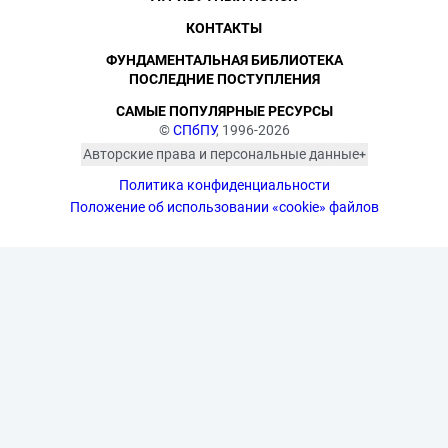
КОНТАКТЫ
ФУНДАМЕНТАЛЬНАЯ БИБЛИОТЕКА
ПОСЛЕДНИЕ ПОСТУПЛЕНИЯ
САМЫЕ ПОПУЛЯРНЫЕ РЕСУРСЫ
©
СПбПУ
, 1996-2026
Авторские права и персональные данные
Фотографии размещены с согласия
Политика конфиденциальности
изображённых лиц в соответствии
с требованиями законодательства
Положение об использовании «cookie» файлов
о персональных данных. Согласно
ст. 152.1 ГК РФ «Охрана изображения
гражданина», все фотоматериалы
являются объектами авторского
права. Их копирование и дальнейшее
использование без письменного
согласия правообладателя
запрещено.