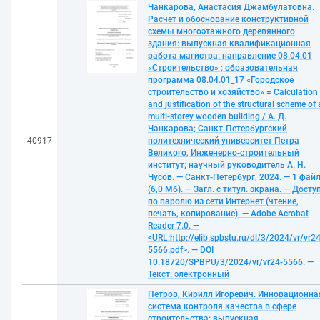
Чанкарова, Анастасия Джамбулатовна.
Расчет и обоснование конструктивной
схемы многоэтажного деревянного
здания: выпускная квалификационная
работа магистра: направление 08.04.01
«Строительство» ; образовательная
программа 08.04.01_17 «Городское
строительство и хозяйство» = Calculation
and justification of the structural scheme of 
multi-storey wooden building / А. Д.
Чанкарова; Санкт-Петербургский
40917
политехнический университет Петра
Великого, Инженерно-строительный
институт; научный руководитель А. Н.
Чусов. — Санкт-Петербург, 2024. — 1 фай
(6,0 Мб). — Загл. с титул. экрана. — Досту
по паролю из сети Интернет (чтение,
печать, копирование). — Adobe Acrobat
Reader 7.0. —
<URL:http://elib.spbstu.ru/dl/3/2024/vr/vr24
5566.pdf>. — DOI
10.18720/SPBPU/3/2024/vr/vr24-5566. —
Текст: электронный
Петров, Кирилл Игоревич. Инновационна
система контроля качества в сфере
строительства: выпускная