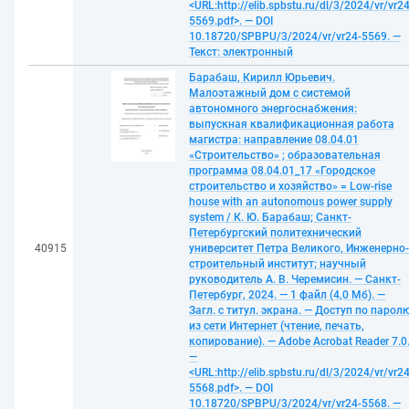
<URL:http://elib.spbstu.ru/dl/3/2024/vr/vr24
5569.pdf>. — DOI
10.18720/SPBPU/3/2024/vr/vr24-5569. —
Текст: электронный
Барабаш, Кирилл Юрьевич.
Малоэтажный дом с системой
автономного энергоснабжения:
выпускная квалификационная работа
магистра: направление 08.04.01
«Строительство» ; образовательная
программа 08.04.01_17 «Городское
строительство и хозяйство» = Low-rise
house with an autonomous power supply
system / К. Ю. Барабаш; Санкт-
Петербургский политехнический
40915
университет Петра Великого, Инженерно-
строительный институт; научный
руководитель А. В. Черемисин. — Санкт-
Петербург, 2024. — 1 файл (4,0 Мб). —
Загл. с титул. экрана. — Доступ по парол
из сети Интернет (чтение, печать,
копирование). — Adobe Acrobat Reader 7.0
—
<URL:http://elib.spbstu.ru/dl/3/2024/vr/vr24
5568.pdf>. — DOI
10.18720/SPBPU/3/2024/vr/vr24-5568. —