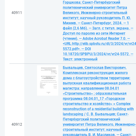
Горшкова; Санкт-Петербургский
политехнический университет Петра
40911
Великого, Инженерно-строительный
институт; научный руководитель П. Ю.
Михеев. — Санкт-Петербург, 2024. — 1
файл (2,6 Мб). — Загл. с титул. экрана. —
Доступ по паролю из сети Интернет
(чтение). — Adobe Acrobat Reader 7.0. —
<URL:http://elib.spbstu.ru/dl/3/2024/vr/vr24
5572.pdf>. — DOI
10.18720/SPBPU/3/2024/vr/vr24-5572. —
Текст: электронный
Бывальцев, Святослав Викторович.
Комплексная реконструкция жилого
дома с благоустройством территории:
выпускная квалификационная работа
магистра: направление 08.04.01
«Строительство» ; образовательная
программа 08.04.01_17 «Городское
строительство и хозяйство» = Complex
reconstruction of a residential building with
landscaping / С. В. Бывальцев; Санкт-
Петербургский политехнический
40912
университет Петра Великого, Инженерно-
строительный институт; научный
руководитель В. И. Масликов. — Санкт-