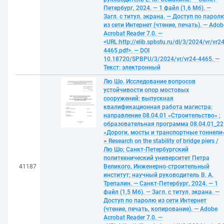
Петербург, 2024. — 1 файл (1,6 Мб). —
Загл. с титул. экрана. — Доступ по парол
из сети Интернет (чтение, печать). — Adob
Acrobat Reader 7.0. —
<URL:http://elib.spbstu.ru/dl/3/2024/vr/vr24
4465.pdf>. — DOI
10.18720/SPBPU/3/2024/vr/vr24-4465. —
Текст: электронный
Лю Шо. Исследование вопросов
устойчивости опор мостовых
сооружений: выпускная
квалификационная работа магистра:
направление 08.04.01 «Строительство» ;
образовательная программа 08.04.01_22
«Дороги, мосты и транспортные тоннели
= Research on the stability of bridge piers /
Лю Шо; Санкт-Петербургский
политехнический университет Петра
41187
Великого, Инженерно-строительный
институт; научный руководитель В. А.
Трепалин. — Санкт-Петербург, 2024. — 1
файл (1,5 Мб). — Загл. с титул. экрана. —
Доступ по паролю из сети Интернет
(чтение, печать, копирование). — Adobe
Acrobat Reader 7.0. —