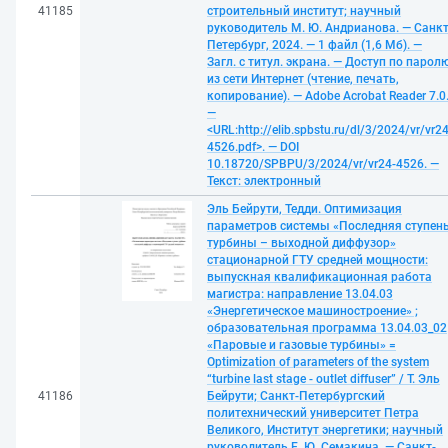
41185
строительный институт; научный
руководитель М. Ю. Андрианова. — Санкт
Петербург, 2024. — 1 файл (1,6 Мб). —
Загл. с титул. экрана. — Доступ по парол
из сети Интернет (чтение, печать,
копирование). — Adobe Acrobat Reader 7.0
—
<URL:http://elib.spbstu.ru/dl/3/2024/vr/vr24
4526.pdf>. — DOI
10.18720/SPBPU/3/2024/vr/vr24-4526. —
Текст: электронный
Эль Бейрути, Тедди. Оптимизация
параметров системы «Последняя ступен
турбины – выходной диффузор»
стационарной ГТУ средней мощности:
выпускная квалификационная работа
магистра: направление 13.04.03
«Энергетическое машиностроение» ;
образовательная программа 13.04.03_02
«Паровые и газовые турбины» =
Optimization of parameters of the system
“turbine last stage - outlet diffuser” / Т. Эль
41186
Бейрути; Санкт-Петербургский
политехнический университет Петра
Великого, Институт энергетики; научный
руководитель Е. Ю. Семакина. — Санкт-