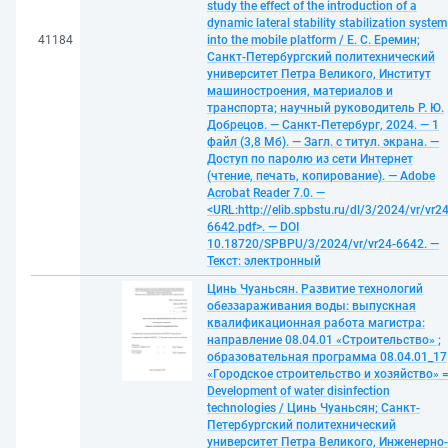
study the effect of the introduction of a
dynamic lateral stability stabilization system
41184
into the mobile platform / Е. С. Еремин;
Санкт-Петербургский политехнический
университет Петра Великого, Институт
машиностроения, материалов и
транспорта; научный руководитель Р. Ю.
Добрецов. — Санкт-Петербург, 2024. — 1
файл (3,8 Мб). — Загл. с титул. экрана. —
Доступ по паролю из сети Интернет
(чтение, печать, копирование). — Adobe
Acrobat Reader 7.0. —
<URL:http://elib.spbstu.ru/dl/3/2024/vr/vr24
6642.pdf>. — DOI
10.18720/SPBPU/3/2024/vr/vr24-6642. —
Текст: электронный
Цинь Чуаньсян. Развитие технологий
обеззараживания воды: выпускная
квалификационная работа магистра:
направление 08.04.01 «Строительство» ;
образовательная программа 08.04.01_17
«Городское строительство и хозяйство» 
Development of water disinfection
technologies / Цинь Чуаньсян; Санкт-
Петербургский политехнический
университет Петра Великого, Инженерно-