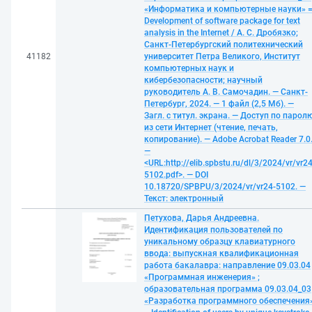
«Информатика и компьютерные науки» 
Development of software package for text
analysis in the Internet / А. С. Дробязко;
Санкт-Петербургский политехнический
41182
университет Петра Великого, Институт
компьютерных наук и
кибербезопасности; научный
руководитель А. В. Самочадин. — Санкт-
Петербург, 2024. — 1 файл (2,5 Мб). —
Загл. с титул. экрана. — Доступ по парол
из сети Интернет (чтение, печать,
копирование). — Adobe Acrobat Reader 7.0
—
<URL:http://elib.spbstu.ru/dl/3/2024/vr/vr24
5102.pdf>. — DOI
10.18720/SPBPU/3/2024/vr/vr24-5102. —
Текст: электронный
Петухова, Дарья Андреевна.
Идентификация пользователей по
уникальному образцу клавиатурного
ввода: выпускная квалификационная
работа бакалавра: направление 09.03.04
«Программная инженерия» ;
образовательная программа 09.03.04_03
«Разработка программного обеспечения