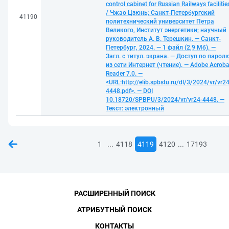
control cabinet for Russian Railways facilitie
/ Чжао Цзюнь; Санкт-Петербургский
41190
политехнический университет Петра
Великого, Институт энергетики; научный
руководитель А. В. Терешкин. — Санкт-
Петербург, 2024. — 1 файл (2,9 Мб). —
Загл. с титул. экрана. — Доступ по парол
из сети Интернет (чтение). — Adobe Acroba
Reader 7.0. —
<URL:http://elib.spbstu.ru/dl/3/2024/vr/vr24
4448.pdf>. — DOI
10.18720/SPBPU/3/2024/vr/vr24-4448. —
Текст: электронный
...
...
1
4118
4119
4120
17193
РАСШИРЕННЫЙ ПОИСК
АТРИБУТНЫЙ ПОИСК
КОНТАКТЫ