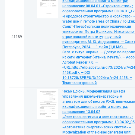
квалификационная работа магистра:
направление 08.04.01 «Строительство» ;
образовательная программа 08.04.01_17
«Городское строительство и хозяйство» 
Water use in remote areas of China / Го Цзя;
Санкт-Петербургский политехнический
университет Петра Великого, Инженерно-
41189
строительный институт; научный
руководитель М. Ю. Андрианова. — Санкт
Петербург, 2024. — 1 файл (1,8 Мб). —
Загл. с титул. экрана. — Доступ по парол
из сети Интернет (чтение, печать). — Adob
Acrobat Reader 7.0. —
<URL:http://elib.spbstu.ru/dl/3/2024/vr/vr24
4458.pdf>. — DOI
10.18720/SPBPU/3/2024/vr/vr24-4458. —
Текст: электронный
Чжао Цзюнь. Модернизация шкафа
управления дизель-генераторным
агрегатом для объектов РЖД: выпускна
квалификационная работа магистра:
направление 13.04.02
«Электроэнергетика и электротехника» ;
образовательная программа 13.04.02_05
«Автоматика энергетических систем» =
Modernization of the diesel generator unit