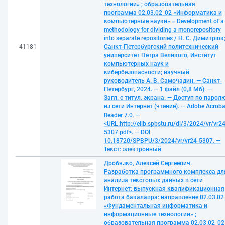
технологии» ; образовательная
программа 02.03.02_02 «Информатика и
компьютерные науки» = Development of a
methodology for dividing a monorepository
into separate repositories / Н. С. Димитрюк
41181
Санкт-Петербургский политехнический
университет Петра Великого, Институт
компьютерных наук и
кибербезопасности; научный
руководитель А. В. Самочадин. — Санкт-
Петербург, 2024. — 1 файл (0,8 Мб). —
Загл. с титул. экрана. — Доступ по парол
из сети Интернет (чтение). — Adobe Acroba
Reader 7.0. —
<URL:http://elib.spbstu.ru/dl/3/2024/vr/vr24
5307.pdf>. — DOI
10.18720/SPBPU/3/2024/vr/vr24-5307. —
Текст: электронный
Дробязко, Алексей Сергеевич.
Разработка программного комплекса дл
анализа текстовых данных в сети
Интернет: выпускная квалификационная
работа бакалавра: направление 02.03.02
«Фундаментальная информатика и
информационные технологии» ;
образовательная программа 02.03.02_02