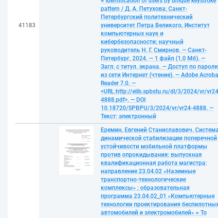
= Identification of users by unique keystroke
pattern / Д. А. Петухова; Санкт-
Петербургский политехнический
41183
университет Петра Великого, Институт
компьютерных наук и
кибербезопасности; научный
руководитель Н. Г. Смирнов. — Санкт-
Петербург, 2024. — 1 файл (1,0 Мб). —
Загл. с титул. экрана. — Доступ по парол
из сети Интернет (чтение). — Adobe Acroba
Reader 7.0. —
<URL:http://elib.spbstu.ru/dl/3/2024/vr/vr24
4888.pdf>. — DOI
10.18720/SPBPU/3/2024/vr/vr24-4888. —
Текст: электронный
Еремин, Евгений Станиславович. Систем
динамической стабилизации поперечной
устойчивости мобильной платформы
против опрокидывания: выпускная
квалификационная работа магистра:
направление 23.04.02 «Наземные
транспортно-технологические
комплексы» ; образовательная
программа 23.04.02_01 «Компьютерные
технологии проектирования беспилотны
автомобилей и электромобилей» = To