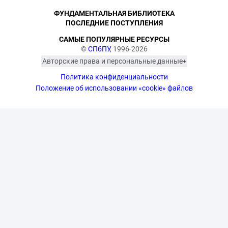
ФУНДАМЕНТАЛЬНАЯ БИБЛИОТЕКА
ПОСЛЕДНИЕ ПОСТУПЛЕНИЯ
САМЫЕ ПОПУЛЯРНЫЕ РЕСУРСЫ
©
СПбПУ
, 1996-2026
Авторские права и персональные данные
Фотографии размещены с согласия
Политика конфиденциальности
изображённых лиц в соответствии
с требованиями законодательства
Положение об использовании «cookie» файлов
о персональных данных. Согласно
ст. 152.1 ГК РФ «Охрана изображения
гражданина», все фотоматериалы
являются объектами авторского
права. Их копирование и дальнейшее
использование без письменного
согласия правообладателя
запрещено.