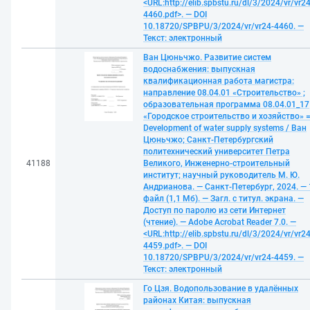
<URL:http://elib.spbstu.ru/dl/3/2024/vr/vr24
4460.pdf>. — DOI
10.18720/SPBPU/3/2024/vr/vr24-4460. —
Текст: электронный
Ван Цюньчжо. Развитие систем
водоснабжения: выпускная
квалификационная работа магистра:
направление 08.04.01 «Строительство» ;
образовательная программа 08.04.01_17
«Городское строительство и хозяйство» 
Development of water supply systems / Ван
Цюньчжо; Санкт-Петербургский
политехнический университет Петра
41188
Великого, Инженерно-строительный
институт; научный руководитель М. Ю.
Андрианова. — Санкт-Петербург, 2024. — 
файл (1,1 Мб). — Загл. с титул. экрана. —
Доступ по паролю из сети Интернет
(чтение). — Adobe Acrobat Reader 7.0. —
<URL:http://elib.spbstu.ru/dl/3/2024/vr/vr24
4459.pdf>. — DOI
10.18720/SPBPU/3/2024/vr/vr24-4459. —
Текст: электронный
Го Цзя. Водопользование в удалённых
районах Китая: выпускная