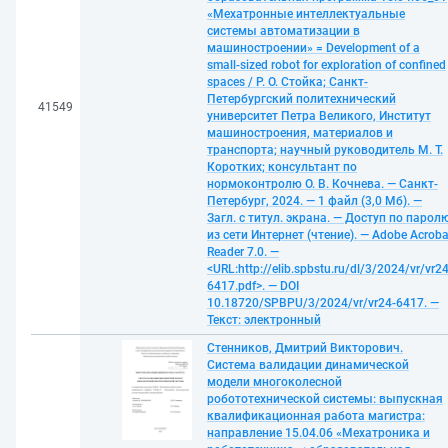
«Мехатронные интеллектуальные
системы автоматизации в
машиностроении» = Development of a
small-sized robot for exploration of confined
spaces / Р. О. Стойка; Санкт-
Петербургский политехнический
41549
университет Петра Великого, Институт
машиностроения, материалов и
транспорта; научный руководитель М. Т.
Коротких; консультант по
нормоконтролю О. В. Кочнева. — Санкт-
Петербург, 2024. — 1 файл (3,0 Мб). —
Загл. с титул. экрана. — Доступ по парол
из сети Интернет (чтение). — Adobe Acroba
Reader 7.0. —
<URL:http://elib.spbstu.ru/dl/3/2024/vr/vr24
6417.pdf>. — DOI
10.18720/SPBPU/3/2024/vr/vr24-6417. —
Текст: электронный
Стенников, Дмитрий Викторович.
Система валидации динамической
модели многоколесной
робототехнической системы: выпускная
квалификационная работа магистра:
направление 15.04.06 «Мехатроника и