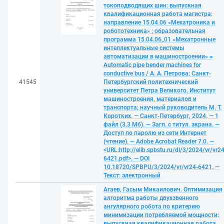
токоподводящих шин: выпускная
квалификационная работа магистра:
направление 15.04.06 «Мехатроника и
робототехника» ; образовательная
программа 15.04.06_01 «Мехатронные
интеллектуальные системы
автоматизации в машиностроении» =
Automatic pipe bender machines for
conductive bus / А. А. Петрова; Санкт-
41545
Петербургский политехнический
университет Петра Великого, Институт
машиностроения, материалов и
транспорта; научный руководитель М. Т.
Коротких. — Санкт-Петербург, 2024. — 1
файл (3,3 Мб). — Загл. с титул. экрана. —
Доступ по паролю из сети Интернет
(чтение). — Adobe Acrobat Reader 7.0. —
<URL:http://elib.spbstu.ru/dl/3/2024/vr/vr24
6421.pdf>. — DOI
10.18720/SPBPU/3/2024/vr/vr24-6421. —
Текст: электронный
Агаев, Гасым Микаилович. Оптимизация
алгоритма работы двухзвенного
ангулярного робота по критерию
минимизации потребляемой мощности:
выпускная квалификационная работа