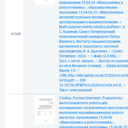
направление 15.04.06 «Мехатроника и
робототехника» ; образовательная
программа 15.04.06_01 «Мехатронные
интеллектуальные системы
автоматизации в машиностроении» =
Multi-purpose mobile robotics platform / А.
С. Каменев; Санкт-Петербургский
41548
политехнический университет Петра
Великого, Институт машиностроения,
материалов и транспорта; научный
руководитель В. А. Дьяченко. — Санкт-
Петербург, 2024. — 1 файл (2,8 Мб). —
Загл. с титул. экрана. — Доступ по парол
из сети Интернет (чтение). — Adobe Acroba
Reader 7.0. —
<URL:http://elib.spbstu.ru/dl/3/2024/vr/vr24
6418.pdf>. — DOI
10.18720/SPBPU/3/2024/vr/vr24-6418. —
Текст: электронный
Стойка, Руслан Олегович. Разработка
малогабаритного робота для
исследования ограниченных пространств
выпускная квалификационная работа
магистра: направление 15.04.06
«Мехатроника и робототехника» ;
образовательная программа 15.04.06_01