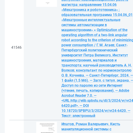
магистра: направление 15.04.06
«Мехатроника и робототехника» ;
образовательная программа 15.04.06_01
«Мехатронные интеллектуальные
системы автоматизации в
машиностроении» = Optimization of the
operating algorithm of a two-link angular
robot according to the criterion of minimizin
power consumption / Г. М. Агаев; Санкт-
41546
Петербургский политехнический
университет Петра Великого, Институт
машиностроения, материалов и
транспорта; научный руководитель А. Н.
Волков; консультант по нормоконтролю
О. В. Кочнева. — Санкт-Петербург, 2024. —
1 файл (1,5 Мб). — Загл. с титул. экрана. 
Доступ по паролю из сети Интернет
(чтение, печать, копирование). — Adobe
Acrobat Reader 7.0. —
<URL:http://elib.spbstu.ru/dl/3/2024/vr/vr24
6420.pdf>. — DOI
10.18720/SPBPU/3/2024/vr/vr24-6420. —
Текст: электронный
Ипатов, Роман Валерьевич. Кисть
манипуляционной системы с