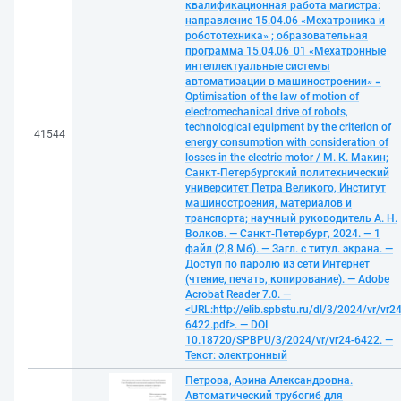
квалификационная работа магистра:
направление 15.04.06 «Мехатроника и
робототехника» ; образовательная
программа 15.04.06_01 «Мехатронные
интеллектуальные системы
автоматизации в машиностроении» =
Optimisation of the law of motion of
electromechanical drive of robots,
technological equipment by the criterion of
41544
energy consumption with consideration of
losses in the electric motor / М. К. Макин;
Санкт-Петербургский политехнический
университет Петра Великого, Институт
машиностроения, материалов и
транспорта; научный руководитель А. Н.
Волков. — Санкт-Петербург, 2024. — 1
файл (2,8 Мб). — Загл. с титул. экрана. —
Доступ по паролю из сети Интернет
(чтение, печать, копирование). — Adobe
Acrobat Reader 7.0. —
<URL:http://elib.spbstu.ru/dl/3/2024/vr/vr24
6422.pdf>. — DOI
10.18720/SPBPU/3/2024/vr/vr24-6422. —
Текст: электронный
Петрова, Арина Александровна.
Автоматический трубогиб для