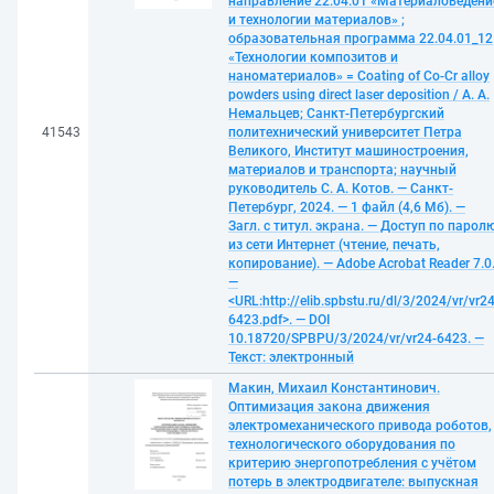
направление 22.04.01 «Материаловедени
и технологии материалов» ;
образовательная программа 22.04.01_12
«Технологии композитов и
наноматериалов» = Coating of Co-Cr alloy
powders using direct laser deposition / А. А.
Немальцев; Санкт-Петербургский
41543
политехнический университет Петра
Великого, Институт машиностроения,
материалов и транспорта; научный
руководитель С. А. Котов. — Санкт-
Петербург, 2024. — 1 файл (4,6 Мб). —
Загл. с титул. экрана. — Доступ по парол
из сети Интернет (чтение, печать,
копирование). — Adobe Acrobat Reader 7.0
—
<URL:http://elib.spbstu.ru/dl/3/2024/vr/vr24
6423.pdf>. — DOI
10.18720/SPBPU/3/2024/vr/vr24-6423. —
Текст: электронный
Макин, Михаил Константинович.
Оптимизация закона движения
электромеханического привода роботов,
технологического оборудования по
критерию энергопотребления с учётом
потерь в электродвигателе: выпускная