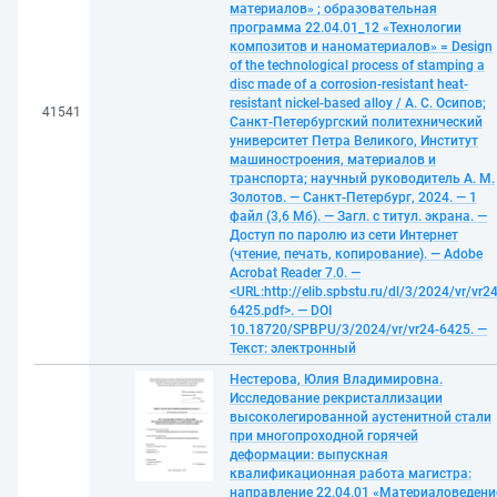
материалов» ; образовательная
программа 22.04.01_12 «Технологии
композитов и наноматериалов» = Design
of the technological process of stamping a
disc made of a corrosion-resistant heat-
resistant nickel-based alloy / А. С. Осипов;
41541
Санкт-Петербургский политехнический
университет Петра Великого, Институт
машиностроения, материалов и
транспорта; научный руководитель А. М.
Золотов. — Санкт-Петербург, 2024. — 1
файл (3,6 Мб). — Загл. с титул. экрана. —
Доступ по паролю из сети Интернет
(чтение, печать, копирование). — Adobe
Acrobat Reader 7.0. —
<URL:http://elib.spbstu.ru/dl/3/2024/vr/vr24
6425.pdf>. — DOI
10.18720/SPBPU/3/2024/vr/vr24-6425. —
Текст: электронный
Нестерова, Юлия Владимировна.
Исследование рекристаллизации
высоколегированной аустенитной стали
при многопроходной горячей
деформации: выпускная
квалификационная работа магистра:
направление 22.04.01 «Материаловедени