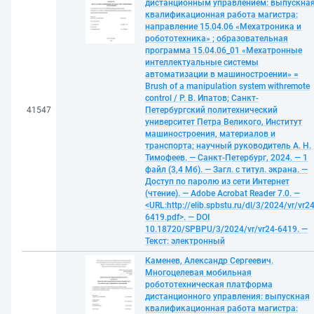
дистанционным управлением: выпускна
квалификационная работа магистра:
направление 15.04.06 «Мехатроника и
робототехника» ; образовательная
программа 15.04.06_01 «Мехатронные
интеллектуальные системы
автоматизации в машиностроении» =
Brush of a manipulation system withremote
control / Р. В. Ипатов; Санкт-
41547
Петербургский политехнический
университет Петра Великого, Институт
машиностроения, материалов и
транспорта; научный руководитель А. Н.
Тимофеев. — Санкт-Петербург, 2024. — 1
файл (3,4 Мб). — Загл. с титул. экрана. —
Доступ по паролю из сети Интернет
(чтение). — Adobe Acrobat Reader 7.0. —
<URL:http://elib.spbstu.ru/dl/3/2024/vr/vr24
6419.pdf>. — DOI
10.18720/SPBPU/3/2024/vr/vr24-6419. —
Текст: электронный
Каменев, Александр Сергеевич.
Многоцелевая мобильная
робототехническая платформа
дистанционного управления: выпускная
квалификационная работа магистра: