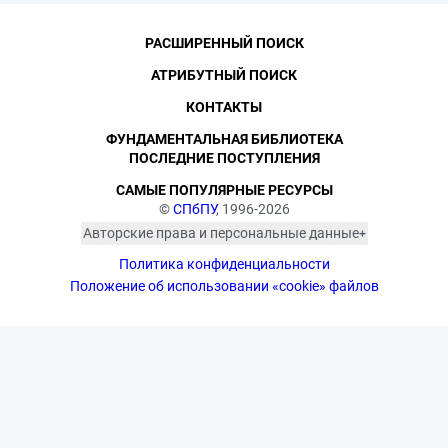
РАСШИРЕННЫЙ ПОИСК
АТРИБУТНЫЙ ПОИСК
КОНТАКТЫ
ФУНДАМЕНТАЛЬНАЯ БИБЛИОТЕКА
ПОСЛЕДНИЕ ПОСТУПЛЕНИЯ
САМЫЕ ПОПУЛЯРНЫЕ РЕСУРСЫ
©
СПбПУ
, 1996-2026
Авторские права и персональные данные
Фотографии размещены с согласия
Политика конфиденциальности
изображённых лиц в соответствии
с требованиями законодательства
Положение об использовании «cookie» файлов
о персональных данных. Согласно
ст. 152.1 ГК РФ «Охрана изображения
гражданина», все фотоматериалы
являются объектами авторского
права. Их копирование и дальнейшее
использование без письменного
согласия правообладателя
запрещено.