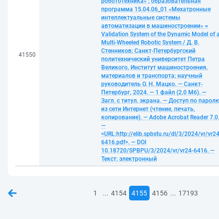
робототехника» ; образовательная
программа 15.04.06_01 «Мехатронные
интеллектуальные системы
автоматизации в машиностроении» =
Validation System of the Dynamic Model of 
Multi-Wheeled Robotic System / Д. В.
Стенников; Санкт-Петербургский
41550
политехнический университет Петра
Великого, Институт машиностроения,
материалов и транспорта; научный
руководитель О. Н. Мацко. — Санкт-
Петербург, 2024. — 1 файл (2,0 Мб). —
Загл. с титул. экрана. — Доступ по парол
из сети Интернет (чтение, печать,
копирование). — Adobe Acrobat Reader 7.0
—
<URL:http://elib.spbstu.ru/dl/3/2024/vr/vr24
6416.pdf>. — DOI
10.18720/SPBPU/3/2024/vr/vr24-6416. —
Текст: электронный
...
...
1
4154
4155
4156
17193