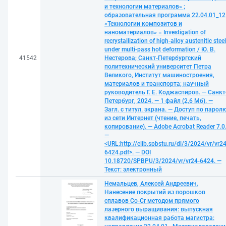
и технологии материалов» ;
образовательная программа 22.04.01_12
«Технологии композитов и
наноматериалов» = Investigation of
recrystallization of high-alloy austenitic steel
under multi-pass hot deformation / Ю. В.
41542
Нестерова; Санкт-Петербургский
политехнический университет Петра
Великого, Институт машиностроения,
материалов и транспорта; научный
руководитель Г. Е. Коджаспиров. — Санкт
Петербург, 2024. — 1 файл (2,6 Мб). —
Загл. с титул. экрана. — Доступ по парол
из сети Интернет (чтение, печать,
копирование). — Adobe Acrobat Reader 7.0
—
<URL:http://elib.spbstu.ru/dl/3/2024/vr/vr24
6424.pdf>. — DOI
10.18720/SPBPU/3/2024/vr/vr24-6424. —
Текст: электронный
Немальцев, Алексей Андреевич.
Нанесение покрытий из порошков
сплавов Co-Cr методом прямого
лазерного выращивания: выпускная
квалификационная работа магистра: