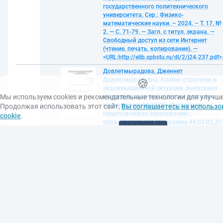
государственного политехнического
университета. Сер.: Физико-
математические науки. – 2024. – Т. 17, №
2. — С. 71-79. — Загл. с титул. экрана. —
Свободный доступ из сети Интернет
(чтение, печать, копирование). —
<URL:http://elib.spbstu.ru/dl/2/j24-237.pdf>
🍪
Довлетмырадова, Дженнет
Довлетмырадовна. Копинг-стратегии в
Мы используем cookies и рекомендательные технологии для улучш
экзаменационной ситуации: выпускная
Продолжая использовать этот сайт,
Вы соглашаетесь на использо
квалификационная работа бакалавра:
cookie
.
направление 44.03.02 «Психолого-
педагогическое образование» ;
Принять
образовательная программа 44.03.02_01
«Психология профессиональной
деятельности» = Coping strategies in the
examination situation of russian and turkme
students / Д. Д. Довлетмырадова; Санкт-
41923
Петербургский политехнический
университет Петра Великого,
Гуманитарный институт; научный
руководитель Л. М. Лучшева. — Санкт-
Петербург, 2024. — 1 файл (0,5 Мб). —
Загл. с титул. экрана. — Доступ по парол
из сети Интернет (чтение). — Adobe Acroba