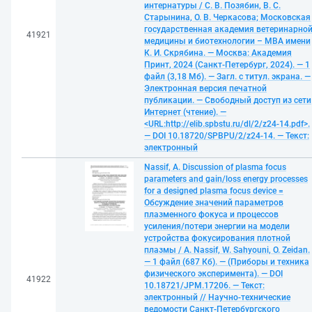
интернатуры / С. В. Позябин, В. С.
Старынина, О. В. Черкасова; Московская
государственная академия ветеринарно
41921
медицины и биотехнологии – МВА имени
К. И. Скрябина. — Москва: Академия
Принт, 2024 (Санкт-Петербург, 2024). — 1
файл (3,18 Мб). — Загл. с титул. экрана. —
Электронная версия печатной
публикации. — Свободный доступ из сети
Интернет (чтение). —
<URL:http://elib.spbstu.ru/dl/2/z24-14.pdf>.
— DOI 10.18720/SPBPU/2/z24-14. — Текст:
электронный
Nassif, A. Discussion of plasma focus
parameters and gain/loss energy processes
for a designed plasma focus device =
Обсуждение значений параметров
плазменного фокуса и процессов
усиления/потери энергии на модели
устройства фокусирования плотной
плазмы / A. Nassif, W. Sahyouni, O. Zeidan.
— 1 файл (687 Кб). — (Приборы и техника
физического эксперимента). — DOI
41922
10.18721/JPM.17206. — Текст:
электронный // Научно-технические
ведомости Санкт-Петербургского